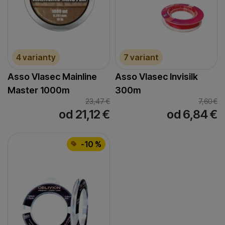
4 varianty
7 variant
Asso Vlasec Mainline
Asso Vlasec Invisilk
Master 1000m
300m
23,47
€
7,60
€
od 21,12
€
od 6,84
€
-10 %