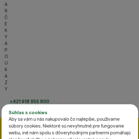
A
R
Č
E
K
Y
A
P
O
U
K
A
Z
Y
+421 918 955 800
Po-Pia 08:00 - 19:00 |
Súhlas s cookies
So 08:00 - 13:00
Aby sa vám u nás nakupovalo čo najlepšie, používame
Zavrieť
Totálny VÝPREDAJ skladu
súbory cookies. Niektoré sú nevyhnutné pre fungovanie
webu, iné nám spolu s dôveryhodnými partnermi pomáhajú
Zľavy končia za:
2:12:57:
05