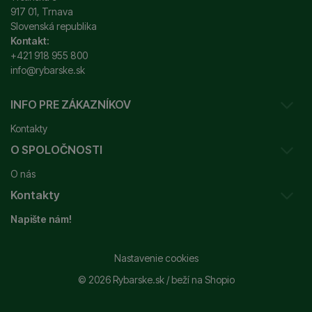
917 01, Trnava
Slovenská republika
Kontakt:
+421 918 955 800
info@rybarske.sk
INFO PRE ZÁKAZNÍKOV
Kontakty
O SPOLOČNOSTI
Sledovanie vašej zásielky
O nás
Ako reklamovať / vrátiť tovar
Kontakty
Prečo nakupovať u nás?
Obchodné podmienky
Napište nám!
Garancia najnižšej ceny
Odstúpenie od zmluvy
+421 915 648 588
Značky
Reklamačný poriadok
info@rybarske.sk
Nastavenie cookies
Nákup, doprava, doručenie
© 2026 Rybarske.sk /
beží na
Shopio
Rybarske.sk - PNEUMATO s.r.o.
Trstínska 9
Spracovanie osobných údajov
917 01, Trnava