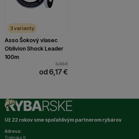
3 varianty
Asso Šokový vlasec
Oblivion Shock Leader
100m
6,86
€
od 6,17
€
Už 22 rokov sme spoľahlivým partnerom rybárov
Adresa:
Trstínska 9