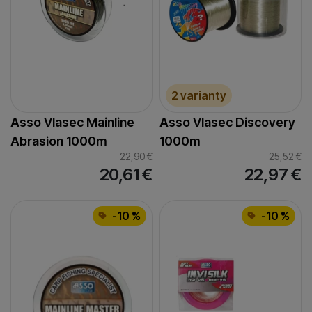
2 varianty
Asso Vlasec Mainline
Asso Vlasec Discovery
Abrasion 1000m
1000m
22,90
€
25,52
€
20,61
€
22,97
€
-10 %
-10 %