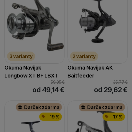
3 varianty
2 varianty
Okuma Navijak
Okuma Navijak AK
Longbow XT BF LBXT
Baitfeeder
59,35
€
35,77
€
od 49,14
€
od 29,62
€
Darček zdarma
Darček zdarma
-19 %
-17 %