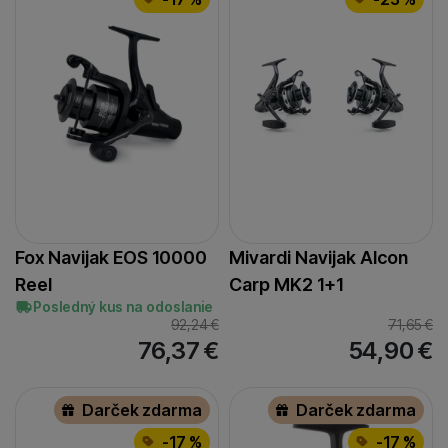
Fox Navijak EOS 10000
Mivardi Navijak Alcon
Reel
Carp MK2 1+1
Posledný kus na odoslanie
92,24
€
71,65
€
76,37
€
54,90
€
Darček zdarma
Darček zdarma
-17 %
-17 %