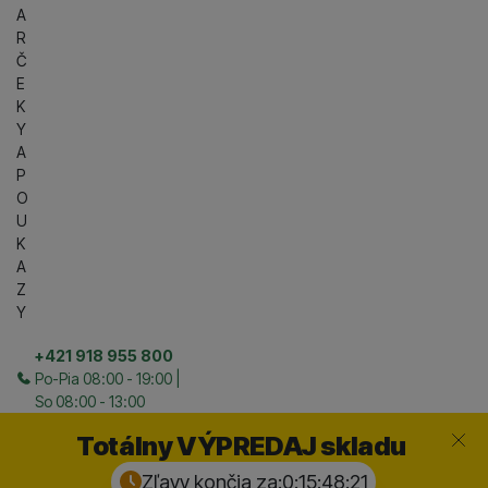
A
R
Č
E
K
Y
A
P
O
U
K
A
Z
Y
+421 918 955 800
Po-Pia 08:00 - 19:00 |
So 08:00 - 13:00
Zavrieť
Totálny VÝPREDAJ skladu
Zľavy končia za:
0:15:48:
20