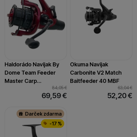
Haldorádo Navijak By
Okuma Navijak
Dome Team Feeder
Carbonite V2 Match
Master Carp…
Baitfeeder 40 MBF
84,05
€
63,04
€
69,59
€
52,20
€
Darček zdarma
-17 %