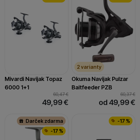
2 varianty
Mivardi Navijak Topaz
Okuma Navijak Pulzar
6000 1+1
Baitfeeder PZB
60,47
€
60,37
€
49,99
€
od 49,99
€
Darček zdarma
-17 %
-17 %