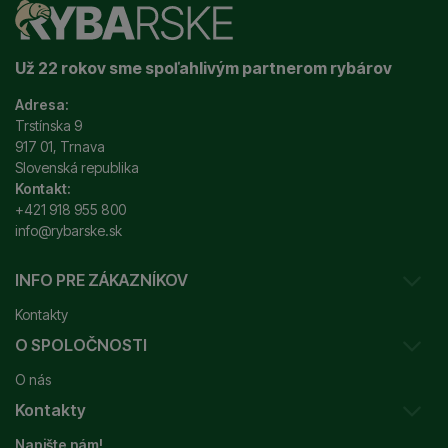
Už 22 rokov sme spoľahlivým partnerom rybárov
Adresa:
Trstínska 9
917 01, Trnava
Slovenská republika
Kontakt:
+421 918 955 800
info@rybarske.sk
INFO PRE ZÁKAZNÍKOV
Kontakty
O SPOLOČNOSTI
Sledovanie vašej zásielky
O nás
Ako reklamovať / vrátiť tovar
Kontakty
Prečo nakupovať u nás?
Obchodné podmienky
Napište nám!