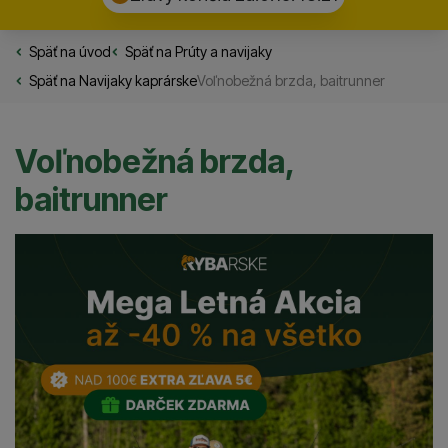
Späť na úvod
Rybarske.sk
Späť na
Prúty a navijaky
Späť na
Navijaky kaprárske
Voľnobežná brzda, baitrunner
Voľnobežná brzda,
baitrunner