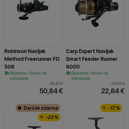
skutočne zaujímajú — či už na našom webe, alebo na
stránkach našich partnerov.
Robinson Navijak
Carp Expert Navijak
Method Freerunner FD
Smart Feeder Runner
506
6000
Skladom / Ihneď na
Skladom / Ihneď na
odoslanie
odoslanie
61,40
€
27,58
€
50,84
€
22,84
€
Darček zdarma
-17 %
-23 %