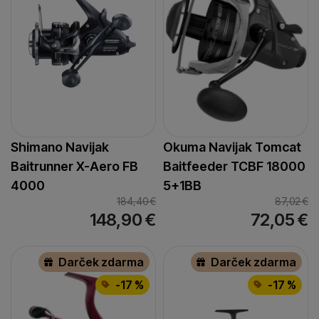
Shimano Navijak
Okuma Navijak Tomcat
Baitrunner X-Aero FB
Baitfeeder TCBF 18000
4000
5+1BB
184,40
€
87,02
€
148,90
€
72,05
€
Darček zdarma
Darček zdarma
-17 %
-17 %