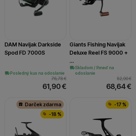
DAM Navijak Darkside
Giants Fishing Navijak
Spod FD 7000S
Deluxe Reel FS 9000 +
…
Skladom / Ihneď na
Posledný kus na odoslanie
odoslanie
76,78
€
82,90
€
61,90
€
68,64
€
Darček zdarma
-17 %
-18 %