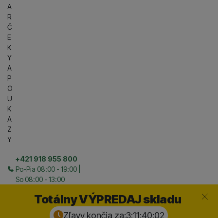
A
R
Č
E
K
Y
A
P
O
U
K
A
Z
Y
+421 918 955 800
Po-Pia 08:00 - 19:00 |
So 08:00 - 13:00
Zavrieť
Totálny VÝPREDAJ skladu
Zľavy končia za:
3:11:40:
01