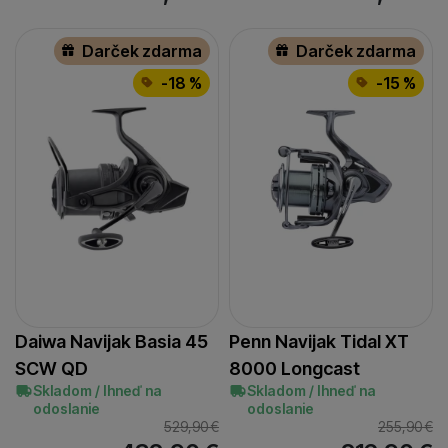
700/0,35
(
1
)
680
(
1
)
720/0,30
(
3
)
702
(
1
)
Darček zdarma
Darček zdarma
750/0,30
(
1
)
713
(
1
)
-18 %
-15 %
750/0,33
(
1
)
720
(
1
)
880/0,30
(
1
)
750
(
1
)
760
(
1
)
778
(
1
)
795
(
1
)
850
(
1
)
Daiwa Navijak Basia 45
Penn Navijak Tidal XT
SCW QD
8000 Longcast
Skladom / Ihneď na
Skladom / Ihneď na
odoslanie
odoslanie
529,90
€
255,90
€