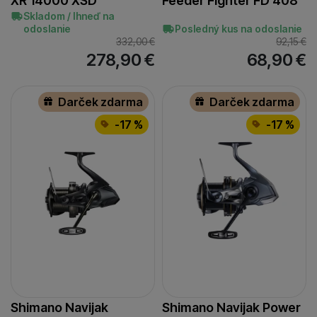
XR 14000 XSD
Feeder Fighter FD 408
Skladom / Ihneď na
odoslanie
Posledný kus na odoslanie
332,00
€
92,15
€
278,90
€
68,90
€
Darček zdarma
Darček zdarma
-17 %
-17 %
Shimano Navijak
Shimano Navijak Power