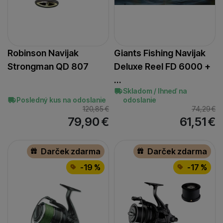
Robinson Navijak
Giants Fishing Navijak
Strongman QD 807
Deluxe Reel FD 6000 +
…
Skladom / Ihneď na
Posledný kus na odoslanie
odoslanie
120,85
€
74,29
€
79,90
€
61,51
€
Darček zdarma
Darček zdarma
-19 %
-17 %