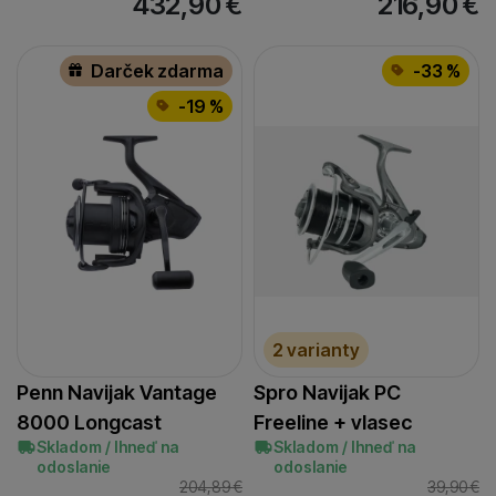
432,90
€
216,90
€
Darček zdarma
-33 %
-19 %
2 varianty
Penn Navijak Vantage
Spro Navijak PC
8000 Longcast
Freeline + vlasec
Skladom / Ihneď na
Skladom / Ihneď na
odoslanie
odoslanie
204,89
€
39,90
€