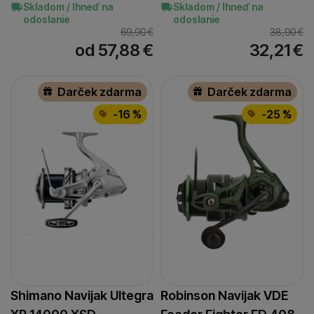
Skladom / Ihneď na
Skladom / Ihneď na
odoslanie
odoslanie
69,90
€
38,90
€
od 57,88
€
32,21
€
Darček zdarma
Darček zdarma
-16 %
-25 %
Shimano Navijak Ultegra
Robinson Navijak VDE