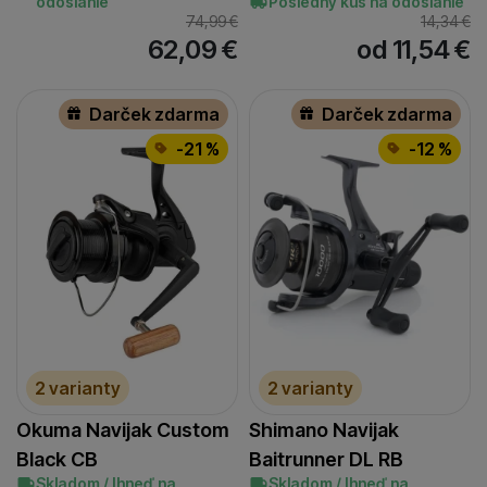
odoslanie
Posledný kus na odoslanie
74,99
€
14,34
€
62,09
€
od 11,54
€
Darček zdarma
Darček zdarma
-21 %
-12 %
2 varianty
2 varianty
Okuma Navijak Custom
Shimano Navijak
Black CB
Baitrunner DL RB
Skladom / Ihneď na
Skladom / Ihneď na