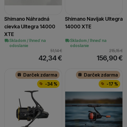
Shimano Náhradná
Shimano Navijak Ultegra
cievka Ultegra 14000
14000 XTE
XTE
Skladom / Ihneď na
Skladom / Ihneď na
odoslanie
odoslanie
51,14
€
215,15
€
42,34
€
156,90
€
Darček zdarma
Darček zdarma
-34 %
-17 %