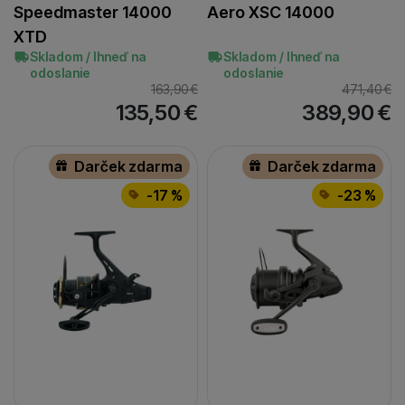
Speedmaster 14000
Aero XSC 14000
XTD
Skladom / Ihneď na
Skladom / Ihneď na
odoslanie
odoslanie
163,90
€
471,40
€
135,50
€
389,90
€
Darček zdarma
Darček zdarma
-17 %
-23 %