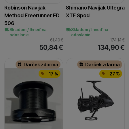
Robinson Navijak
Shimano Navijak Ultegra
Method Freerunner FD
XTE Spod
506
Skladom / Ihneď na
Skladom / Ihneď na
odoslanie
odoslanie
61,40
€
174,14
€
50,84
€
134,90
€
Darček zdarma
Darček zdarma
-17 %
-27 %