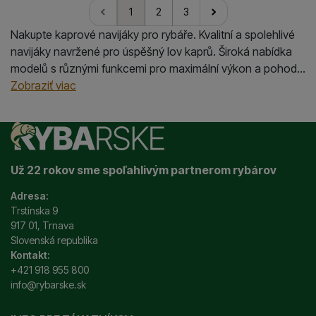
1
2
3
nasledujúci
Nakupte kaprové navijáky pro rybáře. Kvalitní a spolehlivé
navijáky navržené pro úspěšný lov kaprů. Široká nabídka
modelů s různými funkcemi pro maximální výkon a pohodlí
při rybolovu.
Zobraziť viac
Už 22 rokov sme spoľahlivým partnerom rybárov
Adresa:
Trstínska 9
917 01, Trnava
Slovenská republika
Kontakt:
+421 918 955 800
info@rybarske.sk