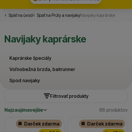
Späť na úvod
Rybarske.sk
Späť na
Prúty a navijaky
Navijaky kaprárske
Navijaky kaprárske
Kaprárske špeciály
Voľnobežná brzda, baitrunner
Spod navijaky
Filtrovať produkty
Najzaujímavejšie
88 produktov
Cena
(€)
Nájdenýc
Najzaujímavejšie
Produkty
Najlacnejšie
Výrobcovia
Darček zdarma
Darček zdarma
Najdrahšie