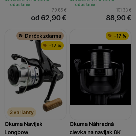
odoslanie
odoslanie
79,85
€
101,38
€
od 62,90
€
88,90
€
Darček zdarma
-17 %
-17 %
3 varianty
Okuma Navijak
Okuma Náhradná
Longbow
cievka na navijak 8K