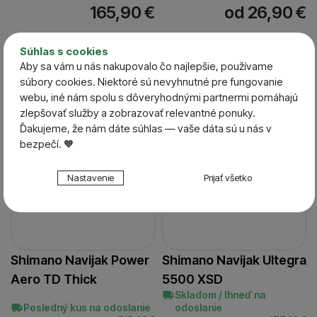
165,90
€
od 26,90
€
Súhlas s cookies
Darček zdarma
Darček zdarma
Aby sa vám u nás nakupovalo čo najlepšie, používame
-29 %
-16 %
súbory cookies. Niektoré sú nevyhnutné pre fungovanie
webu, iné nám spolu s dôveryhodnými partnermi pomáhajú
zlepšovať služby a zobrazovať relevantné ponuky.
Ďakujeme, že nám dáte súhlas — vaše dáta sú u nás v
bezpečí. 🧡
Nastavenie súhlasov s kategóriami cookies
Nastavenie
Prijať všetko
Technické
Technické
-
bez týchto cookies náš web nebude fungovať
.
VŽDY AKTÍVNE
Technické cookies umožňujú váš priechod nákupným
Shimano Navijak Power
Shimano Navijak Ultegra
Preferenčné a rozšírené funkcie
Preferenčné a rozšírené funkcie
-
aby ste nemuseli
košíkom, porovnávanie produktov a ďalšie nevyhnutné
všetko nastavovať znova a aby ste sa s nami mohli spojiť
Aero TD Thick
5500 XSD
funkcie.
napr. pomocou chatu
.
Skladom / Ihneď na
Povolené
Posledný kus na odoslanie
odoslanie