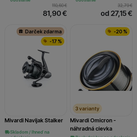
110,60
€
32,79
€
81,90
€
od 27,15
€
Darček zdarma
-20 %
-17 %
3 varianty
Mivardi Navijak Stalker
Mivardi Omicron -
náhradná cievka
Skladom / Ihneď na