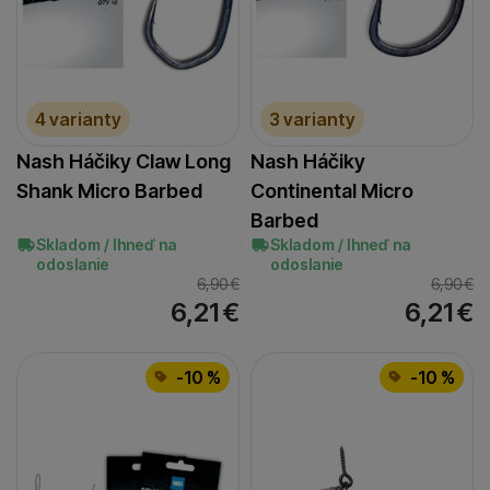
4 varianty
3 varianty
Nash Háčiky Claw Long
Nash Háčiky
Shank Micro Barbed
Continental Micro
Barbed
Skladom / Ihneď na
Skladom / Ihneď na
odoslanie
odoslanie
6,90
€
6,90
€
6,21
€
6,21
€
-10 %
-10 %