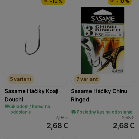
-10 %
-10 %
5 variant
7 variant
Sasame Háčiky Koaji
Sasame Háčiky Chinu
Douchi
Ringed
Skladom / Ihneď na
odoslanie
Posledný kus na odoslanie
2,98
€
2,98
€
2,68
€
2,68
€