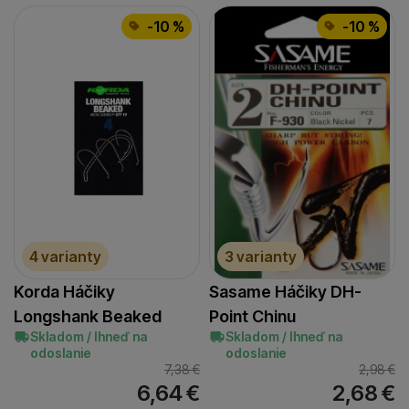
-10 %
-10 %
4 varianty
3 varianty
Korda Háčiky
Sasame Háčiky DH-
Longshank Beaked
Point Chinu
Skladom / Ihneď na
Skladom / Ihneď na
odoslanie
odoslanie
7,38
€
2,98
€
6,64
€
2,68
€