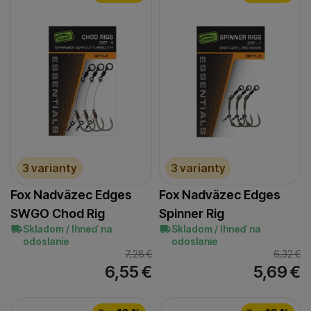
3 varianty
3 varianty
Fox Nadväzec Edges
Fox Nadväzec Edges
SWGO Chod Rig
Spinner Rig
Skladom / Ihneď na
Skladom / Ihneď na
odoslanie
odoslanie
7,28
€
6,32
€
6,55
€
5,69
€