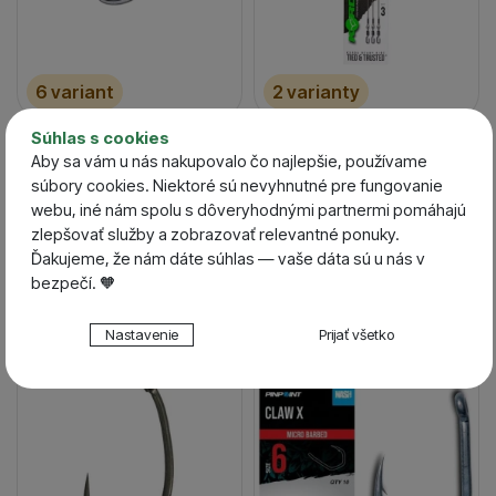
6 variant
2 varianty
Mivardi Háčiky Yamatsu
Korda Nadväzec Boom
Súhlas s cookies
Aby sa vám u nás nakupovalo čo najlepšie, používame
Iseama očko
Spinner Swivel XX
súbory cookies. Niektoré sú nevyhnutné pre fungovanie
Skladom / Ihneď na
Skladom / Ihneď na
odoslanie
odoslanie
webu, iné nám spolu s dôveryhodnými partnermi pomáhajú
1,59
€
5,58
€
zlepšovať služby a zobrazovať relevantné ponuky.
1,43
€
5,02
€
Ďakujeme, že nám dáte súhlas — vaše dáta sú u nás v
bezpečí. 🧡
Nastavenie súhlasov s kategóriami cookies
-10 %
-10 %
Nastavenie
Prijať všetko
Technické
Technické
-
bez týchto cookies náš web nebude fungovať
.
VŽDY AKTÍVNE
Technické cookies umožňujú váš priechod nákupným
Preferenčné a rozšírené funkcie
Preferenčné a rozšírené funkcie
-
aby ste nemuseli
košíkom, porovnávanie produktov a ďalšie nevyhnutné
všetko nastavovať znova a aby ste sa s nami mohli spojiť
funkcie.