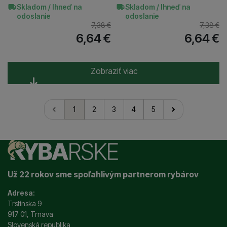
Skladom / Ihneď na
Skladom / Ihneď na
odoslanie
odoslanie
7,38
€
7,38
€
6,64
€
6,64
€
Zobraziť viac
1
2
3
4
5
nasledujúci
Už 22 rokov sme spoľahlivým partnerom rybárov
Adresa:
Trstínska 9
917 01, Trnava
Slovenská republika