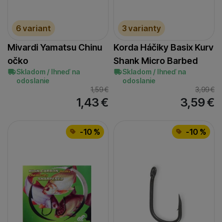
6 variant
3 varianty
Mivardi Yamatsu Chinu
Korda Háčiky Basix Kurv
očko
Shank Micro Barbed
Skladom / Ihneď na
Skladom / Ihneď na
odoslanie
odoslanie
1,59
€
3,99
€
1,43
€
3,59
€
-10 %
-10 %