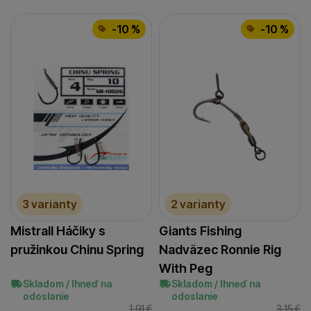
-10 %
-10 %
3 varianty
2 varianty
Mistrall Háčiky s
Giants Fishing
pružinkou Chinu Spring
Nadväzec Ronnie Rig
With Peg
Skladom / Ihneď na
Skladom / Ihneď na
odoslanie
odoslanie
1,91
€
3,15
€