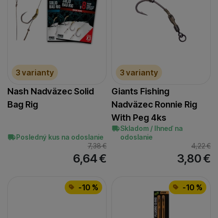
3 varianty
3 varianty
Nash Nadväzec Solid
Giants Fishing
Bag Rig
Nadväzec Ronnie Rig
With Peg 4ks
Skladom / Ihneď na
Posledný kus na odoslanie
odoslanie
7,38
€
4,22
€
6,64
€
3,80
€
-10 %
-10 %