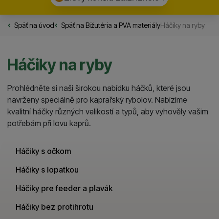
Späť na úvod
Rybarske.sk
Späť na
Bižutéria a PVA materiály
Háčiky na ryby
Háčiky na ryby
Prohlédněte si naši širokou nabídku háčků, které jsou
navrženy speciálně pro kaprařský rybolov. Nabízíme
kvalitní háčky různých velikostí a typů, aby vyhověly vašim
potřebám při lovu kaprů.
Háčiky s očkom
Háčiky s lopatkou
Háčiky pre feeder a plavák
Háčiky bez protihrotu