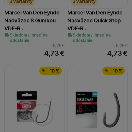
8/0
(
7
)
3 varianty
3 varianty
9/0
(
3
)
Marcel Van Den Eynde
Marcel Van Den Eynde
Nadväzec S Gumkou
Nadväzec Quick Stop
VDE-R…
VDE-R…
Skladom / Ihneď na
Skladom / Ihneď na
odoslanie
odoslanie
5,26
€
5,26
€
4,73
€
4,73
€
-10 %
-10 %