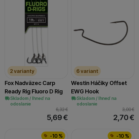
2 varianty
6 variant
Fox Nadväzec Carp
Westin Háčiky Offset
Ready Rig Fluoro D Rig
EWG Hook
Skladom / Ihneď na
Skladom / Ihneď na
odoslanie
odoslanie
6,32
€
3,00
€
5,69
€
2,70
€
-10 %
-10 %