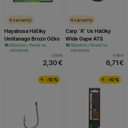
4 varianty
4 varianty
Hayabusa Háčiky
Carp ´R´ Us Háčiky
Umitanago Brozn Očko
Wide Gape ATS
Skladom / Ihneď na
Skladom / Ihneď na
odoslanie
odoslanie
2,56
€
7,45
€
2,30
€
6,71
€
-10 %
-10 %