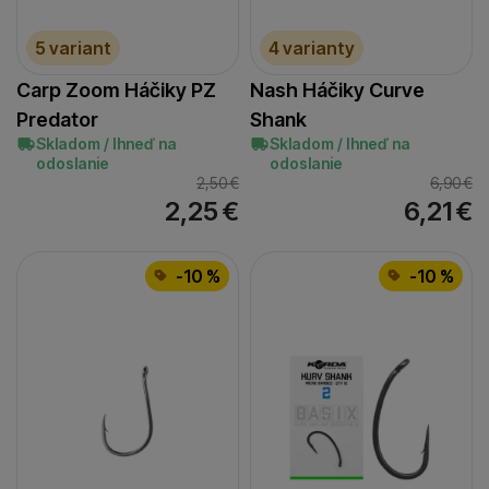
5 variant
4 varianty
Carp Zoom Háčiky PZ
Nash Háčiky Curve
Predator
Shank
Skladom / Ihneď na
Skladom / Ihneď na
odoslanie
odoslanie
2,50
€
6,90
€
2,25
€
6,21
€
-10 %
-10 %