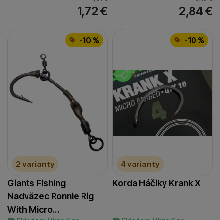
1,72
€
2,84
€
-10 %
-10 %
2 varianty
4 varianty
Giants Fishing
Korda Háčiky Krank X
Nadväzec Ronnie Rig
With Micro…