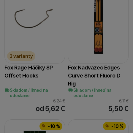
3 varianty
Fox Rage Háčiky SP
Fox Nadväzec Edges
Offset Hooks
Curve Short Fluoro D
Rig
Skladom / Ihneď na
Skladom / Ihneď na
odoslanie
odoslanie
6,24
€
6,11
€
od 5,62
€
5,50
€
-10 %
-10 %