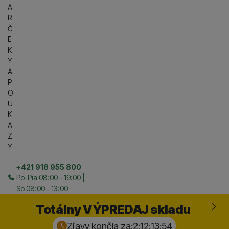
A
R
Č
E
K
Y
A
P
O
U
K
A
Z
Y
+421 918 955 800
Po-Pia 08:00 - 19:00 |
So 08:00 - 13:00
Zavrieť
Totálny VÝPREDAJ skladu
Zľavy končia za:
2:12:13:
52