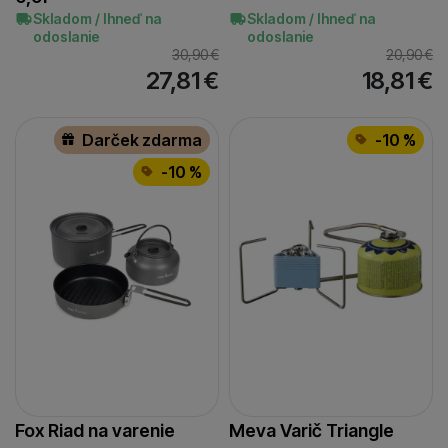
Skladom / Ihneď na
Skladom / Ihneď na
odoslanie
odoslanie
30,90
€
20,90
€
27,81
€
18,81
€
Darček zdarma
-10 %
-10 %
Fox Riad na varenie
Meva Varič Triangle