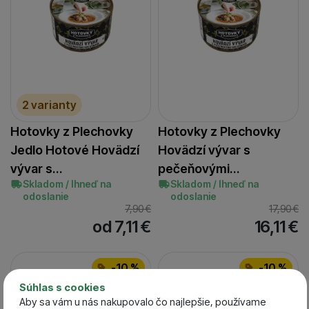
2 varianty
Hotovky z Plechovky
Hotovky z Plechovky
Jedlo Hotové Hovädzí
Hovädzí vývar s
vývar s…
pečeňovými…
Skladom / Ihneď na
Skladom / Ihneď na
odoslanie
odoslanie
7,90
€
17,90
€
od 7,11
€
16,11
€
-10 %
-10 %
Súhlas s cookies
Aby sa vám u nás nakupovalo čo najlepšie, používame