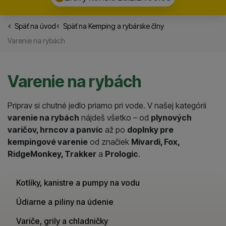
Späť na úvod
Rybarske.sk
Späť na
Kemping a rybárske člny
Varenie na rybách
Varenie na rybách
Priprav si chutné jedlo priamo pri vode. V našej kategórii
varenie na rybách
nájdeš všetko – od
plynových
varičov, hrncov a panvíc
až po
doplnky pre
kempingové varenie
od značiek
Mivardi, Fox,
RidgeMonkey, Trakker
a
Prologic
.
Kotlíky, kanistre a pumpy na vodu
Údiarne a piliny na údenie
Variče, grily a chladničky