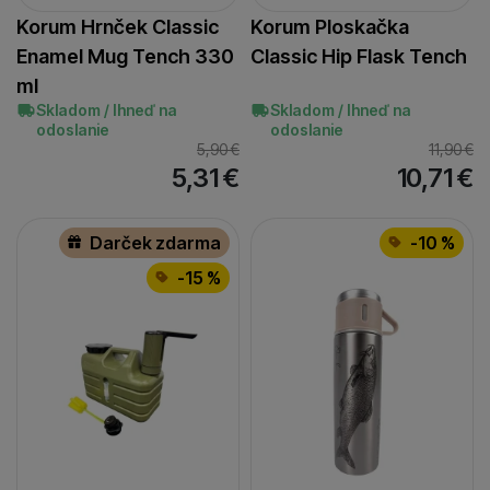
Korum Hrnček Classic
Korum Ploskačka
Enamel Mug Tench 330
Classic Hip Flask Tench
ml
Skladom / Ihneď na
Skladom / Ihneď na
odoslanie
odoslanie
5,90
€
11,90
€
5,31
€
10,71
€
Darček zdarma
-10 %
-15 %