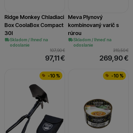
Ridge Monkey Chladiaci
Meva Plynový
Box CoolaBox Compact
kombinovaný varič s
30l
rúrou
Skladom / Ihneď na
Skladom / Ihneď na
odoslanie
odoslanie
107,90
€
319,50
€
97,11
€
269,90
€
-10 %
-10 %