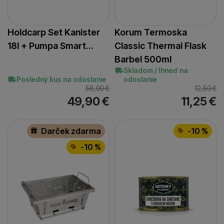
Holdcarp Set Kanister
Korum Termoska
18l + Pumpa Smart…
Classic Thermal Flask
Barbel 500ml
Skladom / Ihneď na
Posledný kus na odoslanie
odoslanie
58,90
€
12,50
€
49,90
€
11,25
€
Darček zdarma
-10 %
-10 %