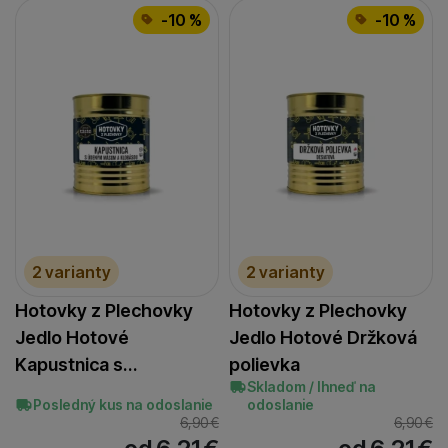
-10 %
-10 %
2 varianty
2 varianty
Hotovky z Plechovky
Hotovky z Plechovky
Jedlo Hotové
Jedlo Hotové Držková
Kapustnica s…
polievka
Skladom / Ihneď na
Posledný kus na odoslanie
odoslanie
6,90
€
6,90
€