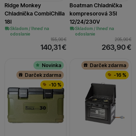
Ridge Monkey
Boatman Chladnička
Plano
R-Spekt
Ridge Monkey
Saenger
(
1
)
(
1
)
(
12
)
(
1
)
Chladnička CombiChilla
kompresorová 35l
Trakker
Uni Cat
(
4
)
(
1
)
18l
12/24/230V
Skladom / Ihneď na
Skladom / Ihneď na
odoslanie
odoslanie
155,90
€
295,90
€
140,31
€
263,90
€
Novinka
Darček zdarma
Darček zdarma
-16 %
-10 %