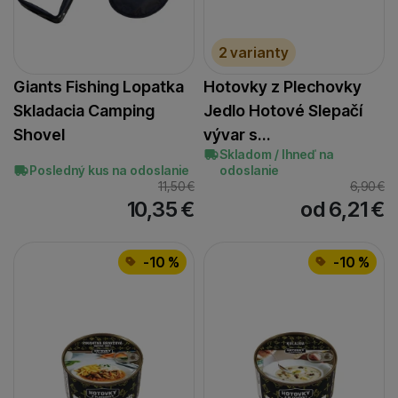
2 varianty
Giants Fishing Lopatka
Hotovky z Plechovky
Skladacia Camping
Jedlo Hotové Slepačí
Shovel
vývar s…
Skladom / Ihneď na
Posledný kus na odoslanie
odoslanie
11,50
€
6,90
€
10,35
€
od 6,21
€
-10 %
-10 %