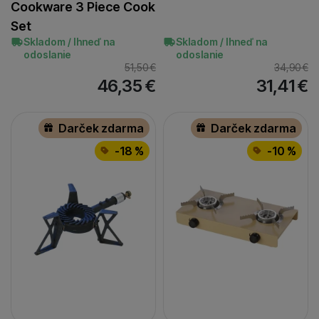
Cookware 3 Piece Cook
Set
Skladom / Ihneď na
Skladom / Ihneď na
odoslanie
odoslanie
51,50
€
34,90
€
46,35
€
31,41
€
Darček zdarma
Darček zdarma
-18 %
-10 %