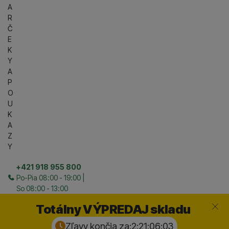
A
R
Č
E
K
Y
A
P
O
U
K
A
Z
Y
+421 918 955 800
Po-Pia 08:00 - 19:00 |
So 08:00 - 13:00
Zavrieť
Totálny VÝPREDAJ skladu
Zľavy končia za:
2:21:06:
02