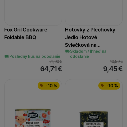
Fox Gril Cookware
Hotovky z Plechovky
Foldable BBQ
Jedlo Hotové
Sviečková na…
Skladom / Ihneď na
Posledný kus na odoslanie
odoslanie
71,90
€
10,50
€
64,71
€
9,45
€
-10 %
-10 %