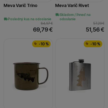
Meva Varič Trino
Meva Varič Rivet
Skladom / Ihneď na
Posledný kus na odoslanie
odoslanie
84,97
€
57,29
€
69,79
€
51,56
€
-10 %
-10 %