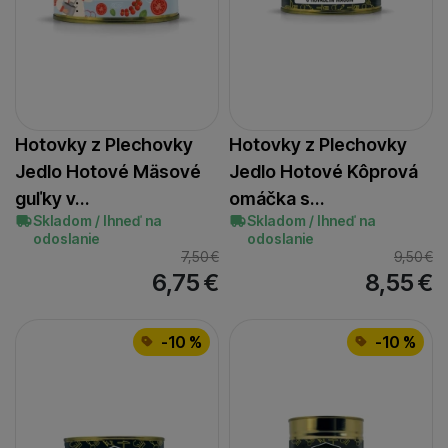
Hotovky z Plechovky
Hotovky z Plechovky
Jedlo Hotové Mäsové
Jedlo Hotové Kôprová
guľky v…
omáčka s…
Skladom / Ihneď na
Skladom / Ihneď na
odoslanie
odoslanie
7,50
€
9,50
€
6,75
€
8,55
€
-10 %
-10 %