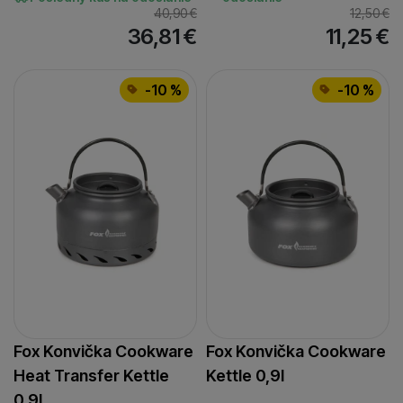
40,90
€
12,50
€
36,81
€
11,25
€
-10 %
-10 %
Fox Konvička Cookware
Fox Konvička Cookware
Heat Transfer Kettle
Kettle 0,9l
0,9l