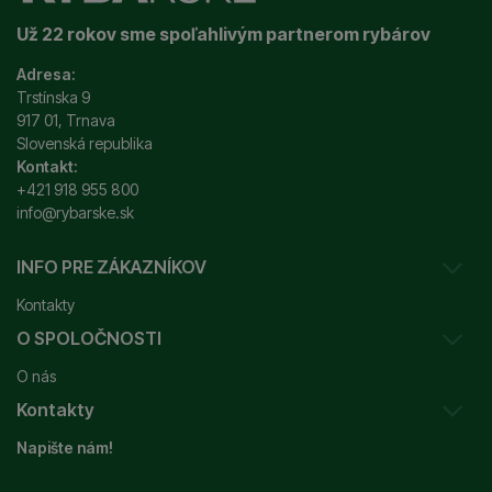
kuchynské doplnky
vhodné pre každého rybára.
Už 22 rokov sme spoľahlivým partnerom rybárov
Adresa:
Trstínska 9
917 01, Trnava
Slovenská republika
Kontakt:
+421 918 955 800
info@rybarske.sk
INFO PRE ZÁKAZNÍKOV
Kontakty
O SPOLOČNOSTI
Sledovanie vašej zásielky
O nás
Ako reklamovať / vrátiť tovar
Kontakty
Prečo nakupovať u nás?
Obchodné podmienky
Napište nám!
Garancia najnižšej ceny
Odstúpenie od zmluvy
+421 915 648 588
Značky