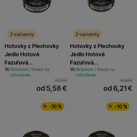
2 varianty
2 varianty
Hotovky z Plechovky
Hotovky z Plechovky
Jedlo Hotové
Jedlo Hotové
Fazuľová…
Fazuľová…
Skladom / Ihneď na
Skladom / Ihneď na
odoslanie
odoslanie
6,20
€
6,90
€
od 5,58
€
od 6,21
€
-10 %
-10 %