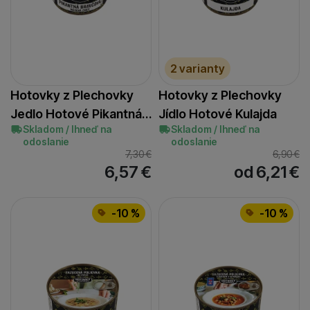
2 varianty
Hotovky z Plechovky
Hotovky z Plechovky
Jedlo Hotové Pikantná…
Jídlo Hotové Kulajda
Skladom / Ihneď na
Skladom / Ihneď na
odoslanie
odoslanie
7,30
€
6,90
€
6,57
€
od 6,21
€
-10 %
-10 %