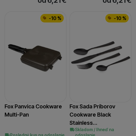
od 6,21
€
od 6,21
€
-10 %
-10 %
Fox Panvica Cookware
Fox Sada Príborov
Multi-Pan
Cookware Black
Stainless…
Skladom / Ihneď na
Posledný kus na odoslanie
odoslanie