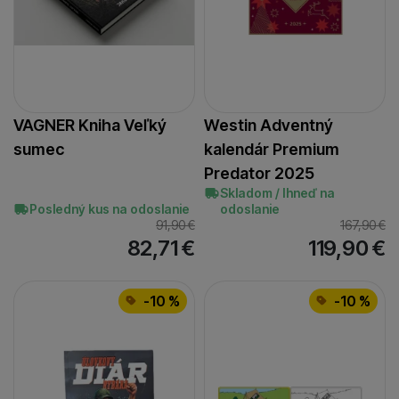
VAGNER Kniha Veľký
Westin Adventný
sumec
kalendár Premium
Predator 2025
Skladom / Ihneď na
Posledný kus na odoslanie
odoslanie
91,90
€
167,90
€
82,71
€
119,90
€
-10 %
-10 %