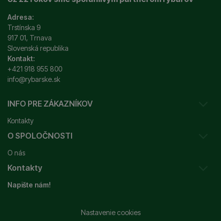
Adresa:
Trstínska 9
917 01, Trnava
Slovenská republika
Kontakt:
+421 918 955 800
info@rybarske.sk
INFO PRE ZÁKAZNÍKOV
Kontakty
O SPOLOČNOSTI
Sledovanie vašej zásielky
O nás
Ako reklamovať / vrátiť tovar
Kontakty
Prečo nakupovať u nás?
Obchodné podmienky
Napište nám!
Garancia najnižšej ceny
Odstúpenie od zmluvy
+421 915 648 588
Značky
Reklamačný poriadok
info@rybarske.sk
Nastavenie cookies