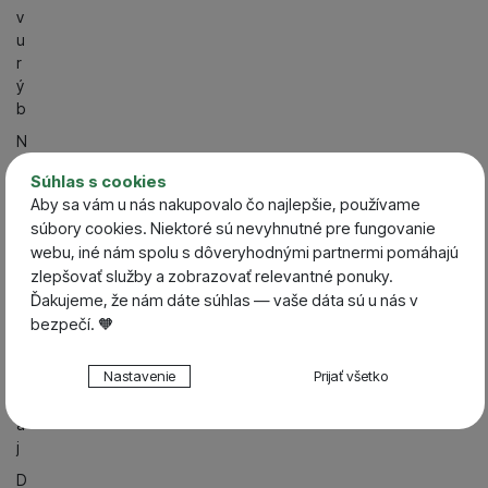
v
u
r
ý
b
N
o
Súhlas s cookies
vi
Aby sa vám u nás nakupovalo čo najlepšie, používame
n
súbory cookies. Niektoré sú nevyhnutné pre fungovanie
k
webu, iné nám spolu s dôveryhodnými partnermi pomáhajú
y
zlepšovať služby a zobrazovať relevantné ponuky.
V
Ďakujeme, že nám dáte súhlas — vaše dáta sú u nás v
ý
bezpečí. 🧡
p
r
Nastavenie súhlasov s kategóriami cookies
Nastavenie
Prijať všetko
e
Technické
d
Technické
-
bez týchto cookies náš web nebude fungovať
a
.
VŽDY AKTÍVNE
j
D
Technické cookies umožňujú váš priechod nákupným