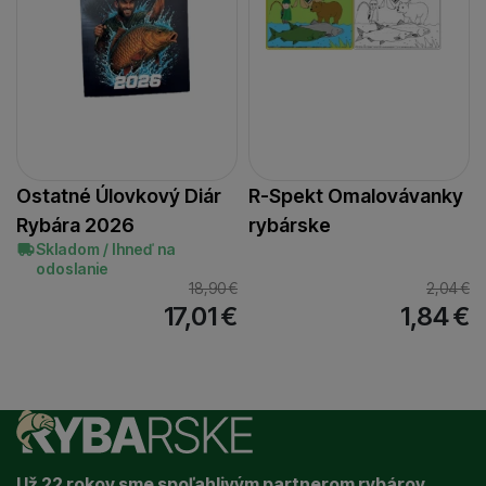
Ostatné Úlovkový Diár
R-Spekt Omalovávanky
Rybára 2026
rybárske
Skladom / Ihneď na
odoslanie
18,90
€
2,04
€
17,01
€
1,84
€
Už 22 rokov sme spoľahlivým partnerom rybárov