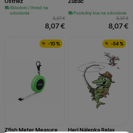
Ostriež
Zubáč
Skladom / Ihneď na
odoslanie
Posledný kus na odoslanie
8,97
€
8,97
€
8,07
€
8,07
€
-10 %
-54 %
Zfish Meter Measure
Heri Nálepka Relax