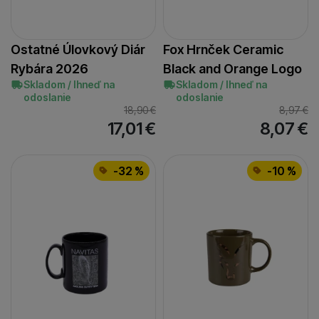
Ostatné Úlovkový Diár
Fox Hrnček Ceramic
Rybára 2026
Black and Orange Logo
Skladom / Ihneď na
Skladom / Ihneď na
odoslanie
odoslanie
18,90
€
8,97
€
17,01
€
8,07
€
-32 %
-10 %