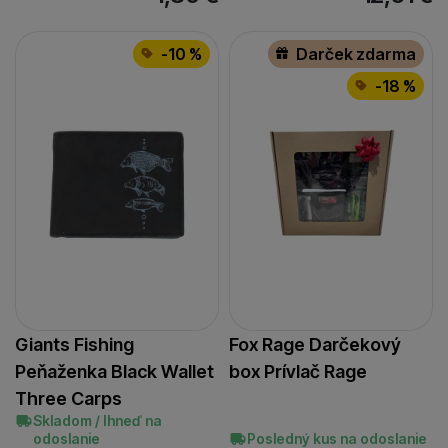
-10 %
Darček zdarma
-18 %
Giants Fishing
Fox Rage Darčekový
Peňaženka Black Wallet
box Prívlač Rage
Three Carps
Skladom / Ihneď na
odoslanie
Posledný kus na odoslanie