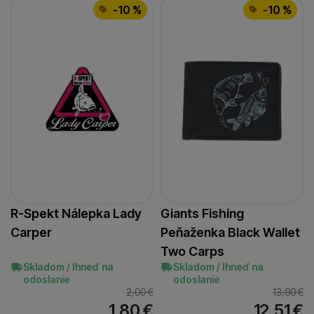
-10 %
-10 %
R-Spekt Nálepka Lady
Giants Fishing
Carper
Peňaženka Black Wallet
Two Carps
Skladom / Ihneď na
Skladom / Ihneď na
odoslanie
odoslanie
2,00
€
13,90
€
1,80
€
12,51
€