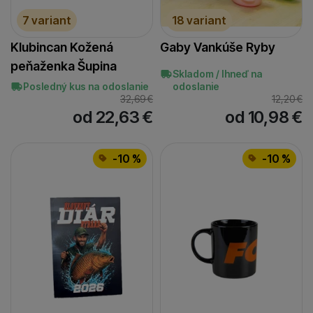
7 variant
18 variant
Klubincan Kožená
Gaby Vankúše Ryby
peňaženka Šupina
Skladom / Ihneď na
Posledný kus na odoslanie
odoslanie
32,69
€
12,20
€
od 22,63
€
od 10,98
€
-10 %
-10 %