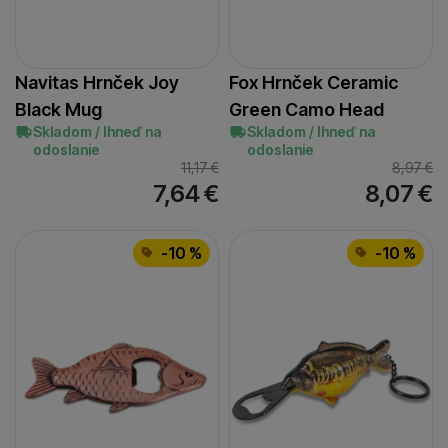
Navitas Hrnček Joy
Fox Hrnček Ceramic
Black Mug
Green Camo Head
Skladom / Ihneď na
Skladom / Ihneď na
odoslanie
odoslanie
11,17
€
8,97
€
7,64
€
8,07
€
-10 %
-10 %