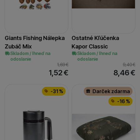
Giants Fishing Nálepka
Ostatné Kľúčenka
Zubáč Mix
Kapor Classic
Skladom / Ihneď na
Skladom / Ihneď na
odoslanie
odoslanie
1,69
€
9,40
€
1,52
€
8,46
€
-31 %
Darček zdarma
-16 %