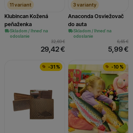
11 variant
3 varianty
Klubincan Kožená
Anaconda Osviežovač
peňaženka
do auta
Skladom / Ihneď na
Skladom / Ihneď na
odoslanie
odoslanie
32,69
€
6,65
€
29,42
€
5,99
€
-31 %
-10 %