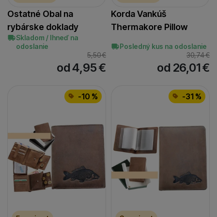
Ostatné Obal na
Korda Vankúš
rybárske doklady
Thermakore Pillow
Skladom / Ihneď na
odoslanie
Posledný kus na odoslanie
5,50
€
30,74
€
od 4,95
€
od 26,01
€
-10 %
-31 %