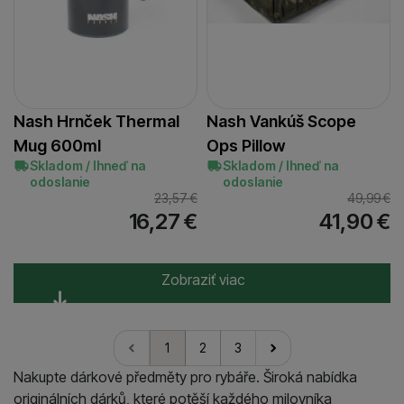
Nash Hrnček Thermal
Nash Vankúš Scope
Mug 600ml
Ops Pillow
Skladom / Ihneď na
Skladom / Ihneď na
odoslanie
odoslanie
23,57
€
49,99
€
16,27
€
41,90
€
Zobraziť viac
1
2
3
nasledujúci
Nakupte dárkové předměty pro rybáře. Široká nabídka
originálních dárků, které potěší každého milovníka