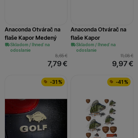
Anaconda Otvárač na
Anaconda Otvárač na
flaše Kapor Medený
flaše Kapor
Skladom / Ihneď na
Skladom / Ihneď na
odoslanie
odoslanie
8,65
€
11,08
€
7,79
€
9,97
€
-31 %
-41 %