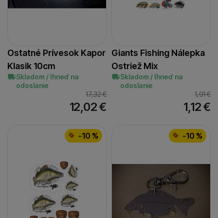
Ostatné Prívesok Kapor
Giants Fishing Nálepka
Klasik 10cm
Ostriež Mix
Skladom / Ihneď na
Skladom / Ihneď na
odoslanie
odoslanie
17,32
€
1,91
€
12,02
€
1,12
€
-10 %
-10 %