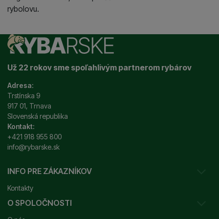
rybolovu.
Už 22 rokov sme spoľahlivým partnerom rybárov
Adresa:
Trstínska 9
917 01, Trnava
Slovenská republika
Kontakt:
+421 918 955 800
info@rybarske.sk
INFO PRE ZÁKAZNÍKOV
Kontakty
O SPOLOČNOSTI
Sledovanie vašej zásielky