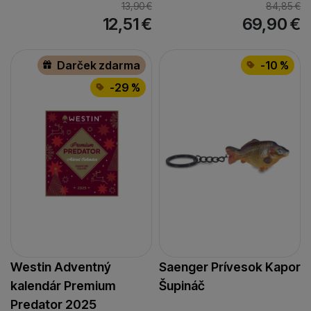
13,90
€
84,85
€
12,51
€
69,90
€
Darček zdarma
-10 %
-29 %
Westin Adventný
Saenger Prívesok Kapor
kalendár Premium
Šupináč
Predator 2025