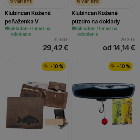
5 variant
6 variant
Klubincan Kožená
Klubincan Kožené
peňaženka V
púzdro na doklady
Skladom / Ihneď na
Skladom / Ihneď na
odoslanie
odoslanie
32,69
€
20,39
€
29,42
€
od 14,14
€
-10 %
-10 %