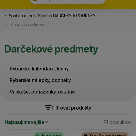
Späť na úvod
Rybarske.sk
Späť na
DARČEKY A POUKAZY
Darčekové predmety
Darčekové predmety
Rybárske kalendáre, knihy
Rybárske nálepky, odznaky
Vankúše, peňaženky, ostatné
Filtrovať produkty
Najzaujímavejšie
74 produktov
Cena
(€)
Nájdenýc
Najzaujímavejšie
Produkty
Najlacnejšie
Výrobcovia