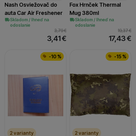
Nash Osviežovač do
Fox Hrnček Thermal
auta Car Air Freshener
Mug 380ml
Skladom / Ihneď na
Skladom / Ihneď na
odoslanie
odoslanie
3,79
€
19,37
€
3,41
€
17,43
€
-10 %
-15 %
2 varianty
2 varianty