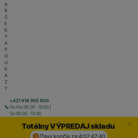
A
R
Č
E
K
Y
A
P
O
U
K
A
Z
Y
+421 918 955 800
Po-Pia 08:00 - 19:00 |
So 08:00 - 13:00
Zavrieť
Totálny VÝPREDAJ skladu
Zľavy končia za:
4:02:42:
39