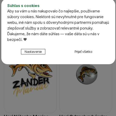
Your Fish
Fishing Pike
Súhlas s cookies
Skladom / Ihneď na
Skladom / Ihneď na
Aby sa vám u nás nakupovalo čo najlepšie, používame
odoslanie
odoslanie
súbory cookies. Niektoré sú nevyhnutné pre fungovanie
2,10
€
4,12
€
webu, iné nám spolu s dôveryhodnými partnermi pomáhajú
1,89
€
1,88
€
zlepšovať služby a zobrazovať relevantné ponuky.
Ďakujeme, že nám dáte súhlas — vaše dáta sú u nás v
bezpečí. 🧡
-10 %
-10 %
Nastavenie súhlasov s kategóriami cookies
Nastavenie
Prijať všetko
Technické
Technické
-
bez týchto cookies náš web nebude fungovať
.
VŽDY AKTÍVNE
Technické cookies umožňujú váš priechod nákupným
Preferenčné a rozšírené funkcie
Preferenčné a rozšírené funkcie
-
aby ste nemuseli
košíkom, porovnávanie produktov a ďalšie nevyhnutné
všetko nastavovať znova a aby ste sa s nami mohli spojiť
funkcie.
napr. pomocou chatu
.
Povolené
Vďaka týmto cookies vám prácu s naším webom dokážeme