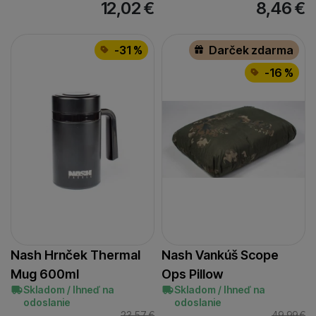
12,02
€
8,46
€
-31 %
Darček zdarma
-16 %
Nash Hrnček Thermal
Nash Vankúš Scope
Mug 600ml
Ops Pillow
Skladom / Ihneď na
Skladom / Ihneď na
odoslanie
odoslanie
23,57
€
49,99
€