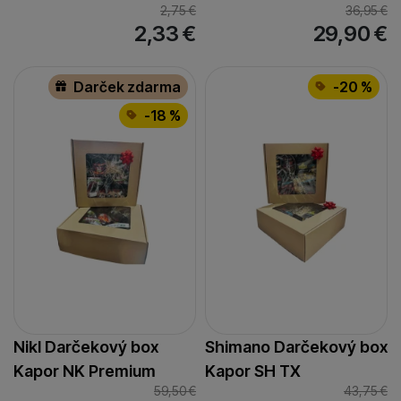
2,75
€
36,95
€
2,33
€
29,90
€
Darček zdarma
-20 %
-18 %
Nikl Darčekový box
Shimano Darčekový box
Kapor NK Premium
Kapor SH TX
59,50
€
43,75
€