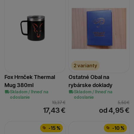
2 varianty
Fox Hrnček Thermal
Ostatné Obal na
Mug 380ml
rybárske doklady
Skladom / Ihneď na
Skladom / Ihneď na
odoslanie
odoslanie
19,37
€
5,50
€
17,43
€
od 4,95
€
-15 %
-10 %