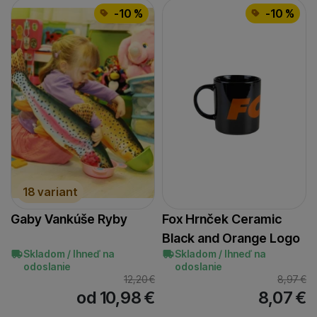
-10 %
-10 %
18 variant
Gaby Vankúše Ryby
Fox Hrnček Ceramic
Black and Orange Logo
Skladom / Ihneď na
Skladom / Ihneď na
odoslanie
odoslanie
12,20
€
8,97
€
od 10,98
€
8,07
€