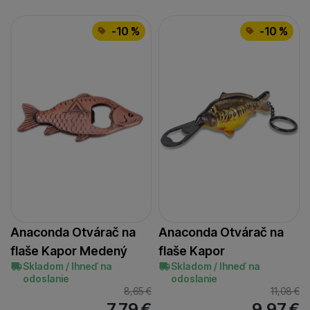
-10 %
-10 %
Anaconda Otvárač na
Anaconda Otvárač na
flaše Kapor Medený
flaše Kapor
Skladom / Ihneď na
Skladom / Ihneď na
odoslanie
odoslanie
8,65
€
11,08
€
7,79
€
9,97
€