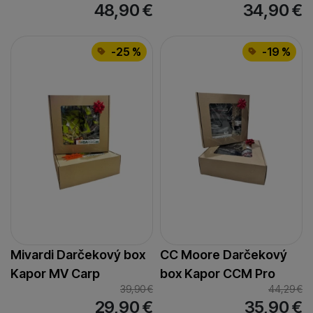
48,90
€
34,90
€
-25 %
-19 %
Mivardi Darčekový box
CC Moore Darčekový
Kapor MV Carp
box Kapor CCM Pro
39,90
€
44,29
€
29,90
€
35,90
€