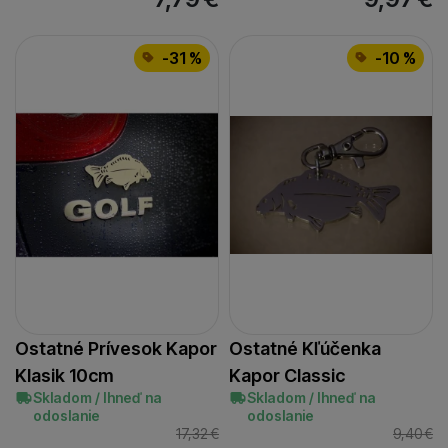
-31 %
-10 %
Ostatné Prívesok Kapor
Ostatné Kľúčenka
Klasik 10cm
Kapor Classic
Skladom / Ihneď na
Skladom / Ihneď na
odoslanie
odoslanie
17,32
€
9,40
€