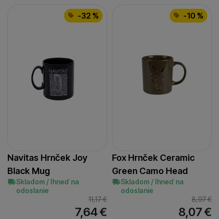
-32 %
-10 %
Navitas Hrnček Joy
Fox Hrnček Ceramic
Black Mug
Green Camo Head
Skladom / Ihneď na
Skladom / Ihneď na
odoslanie
odoslanie
11,17
€
8,97
€
7,64
€
8,07
€