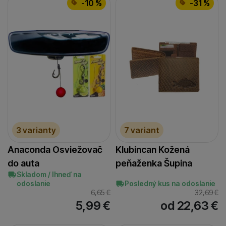
-10 %
-31 %
spracúvame súhrnne a anonymne, takže nie sme schopní
identifikovať konkrétnych používateľov nášho webu.
Marketingové cookies používame my aj naši dôveryhodní
partneri, aby sme vám mohli zobrazovať ponuky, ktoré vás
skutočne zaujímajú — či už na našom webe, alebo na
stránkach našich partnerov.
3 varianty
7 variant
Anaconda Osviežovač
Klubincan Kožená
do auta
peňaženka Šupina
Skladom / Ihneď na
odoslanie
Posledný kus na odoslanie
6,65
€
32,69
€
5,99
€
od 22,63
€