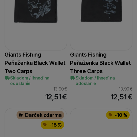
Zobraziť viac
Anaconda
Benzar
Carp ´R´ Us
(
3
)
(
1
)
(
1
)
Carp Zoom
CC Moore
Fox
Fox Rage
(
3
)
(
2
)
(
4
)
(
2
)
Gaby
Klubincan
Korda
Navitas
Nikl
(
1
)
(
4
)
(
1
)
(
1
)
(
1
)
R-Spekt
Rybarske
Saenger
Starbaits
(
3
)
(
1
)
(
3
)
(
1
)
Giants Fishing
Giants Fishing
Zfish
(
1
)
Peňaženka Black Wallet
Peňaženka Black Wallet
Two Carps
Three Carps
Skladom / Ihneď na
Skladom / Ihneď na
odoslanie
odoslanie
13,90
€
13,90
€
12,51
€
12,51
€
Darček zdarma
-10 %
-18 %