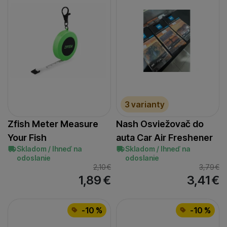
3 varianty
Zfish Meter Measure
Nash Osviežovač do
Your Fish
auta Car Air Freshener
Skladom / Ihneď na
Skladom / Ihneď na
odoslanie
odoslanie
2,10
€
3,79
€
1,89
€
3,41
€
-10 %
-10 %