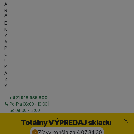
A
R
Č
E
K
Y
A
P
O
U
K
A
Z
Y
+421 918 955 800
Po-Pia 08:00 - 19:00 |
So 08:00 - 13:00
Zavrieť
Totálny VÝPREDAJ skladu
Zľavy končia za:
4:07:34:
29