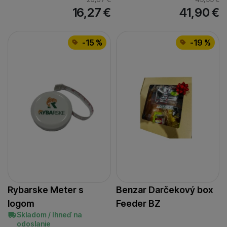
16,27
€
41,90
€
-15 %
-19 %
Rybarske Meter s
Benzar Darčekový box
logom
Feeder BZ
Skladom / Ihneď na
odoslanie