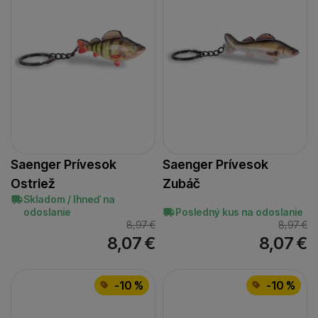
Saenger Prívesok
Saenger Prívesok
Ostriež
Zubáč
Skladom / Ihneď na
odoslanie
Posledný kus na odoslanie
8,97
€
8,97
€
8,07
€
8,07
€
-10 %
-10 %