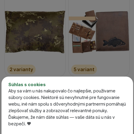
2 varianty
5 variant
Korda Vankúš
Klubincan Kožená
Súhlas s cookies
Thermakore Pillow
peňaženka V
Aby sa vám u nás nakupovalo čo najlepšie, používame
Skladom / Ihneď na
súbory cookies. Niektoré sú nevyhnutné pre fungovanie
Posledný kus na odoslanie
odoslanie
webu, iné nám spolu s dôveryhodnými partnermi pomáhajú
30,74
€
32,69
€
zlepšovať služby a zobrazovať relevantné ponuky.
od 26,01
€
29,42
€
Ďakujeme, že nám dáte súhlas — vaše dáta sú u nás v
bezpečí. 🧡
-31 %
-10 %