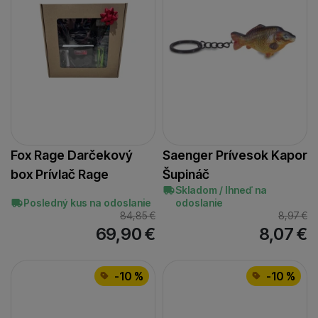
Fox Rage Darčekový
Saenger Prívesok Kapor
box Prívlač Rage
Šupináč
Skladom / Ihneď na
Posledný kus na odoslanie
odoslanie
84,85
€
8,97
€
69,90
€
8,07
€
-10 %
-10 %