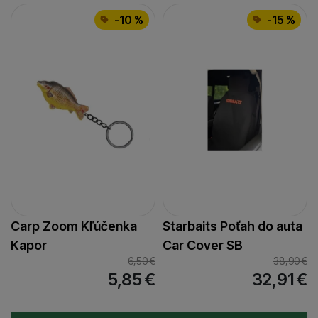
-10 %
-15 %
Carp Zoom Kľúčenka
Starbaits Poťah do auta
Kapor
Car Cover SB
6,50
€
38,90
€
5,85
€
32,91
€