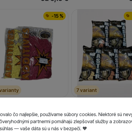
-15 %
 varianty
7 variant
eidon Anglické vločky
Poseidon Krmivo Master
0g
ovalo čo najlepšie, používame súbory cookies. Niektoré sú nev
kladom / Ihneď na
4,12
€
Skladom / Ihneď na
dôveryhodnými partnermi pomáhajú zlepšovať služby a zobrazov
doslanie
odoslanie
od 3,49
€
od 
úhlas — vaše dáta sú u nás v bezpečí. 🧡