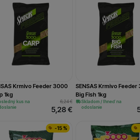
SAS Krmivo Feeder 3000
SENSAS Krmivo Feeder
p 1kg
Big Fish 1kg
osledný kus na
6,24
€
Skladom / Ihneď na
doslanie
odoslanie
5,28
€
-15 %