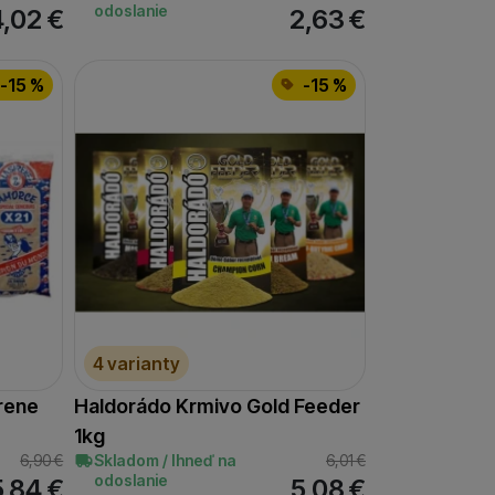
odoslanie
4,02
€
2,63
€
-15 %
-15 %
4 varianty
rene
Haldorádo Krmivo Gold Feeder
1kg
6,90
€
Skladom / Ihneď na
6,01
€
odoslanie
5,84
€
5,08
€