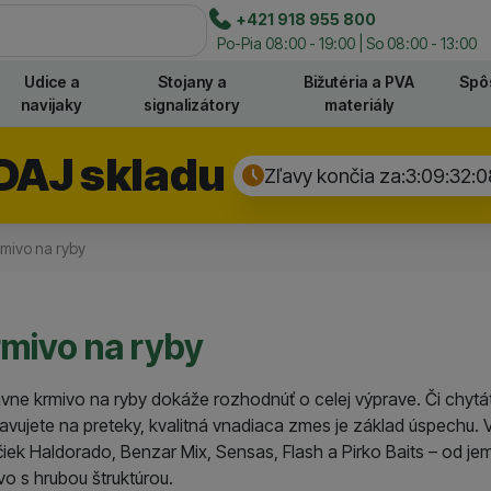
e
+421 918 955 800
Hľadať
Po-Pia 08:00 - 19:00 | So 08:00 - 13:00
Udice a
Stojany a
Bižutéria a PVA
Spô
navijaky
signalizátory
materiály
DAJ skladu
Zľavy končia za:
3:09:32:
0
mivo na ryby
mivo na ryby
vne krmivo na ryby dokáže rozhodnúť o celej výprave. Či chytáte
ravujete na preteky, kvalitná vnadiaca zmes je základ úspechu. V
iek Haldorado, Benzar Mix, Sensas, Flash a Pirko Baits – od j
vo s hrubou štruktúrou.