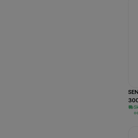
Marketingové cookies p
ktoré vás skutočne zauj
SEN
300
S
o