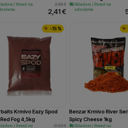
kladom / Ihneď na
2,85
€
Skladom / Ihneď na
doslanie
odoslanie
2,41
€
-15 %
rbaits Krmivo Eazy Spod
Benzar Krmivo River Ser
 Red Fog 4,5kg
Spicy Cheese 1kg
kladom / Ihneď na
21,50
€
Skladom / Ihneď na