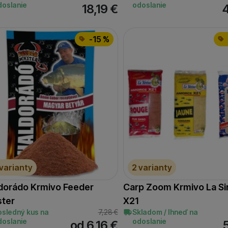
doslanie
odoslanie
18,19
€
-15 %
 varianty
2 varianty
dorádo Krmivo Feeder
Carp Zoom Krmivo La Si
ter
X21
osledný kus na
7,28
€
Skladom / Ihneď na
doslanie
odoslanie
od 6,16
€