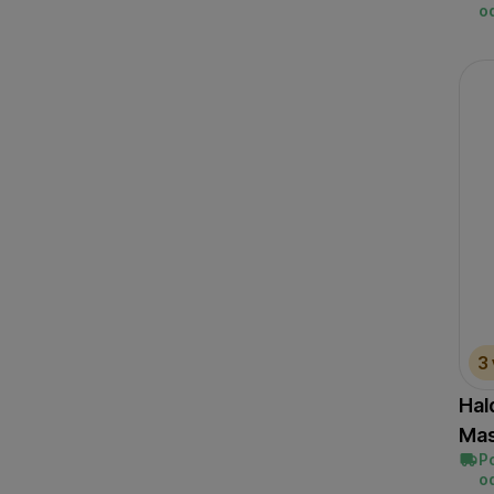
o
3
Hal
Mas
P
o