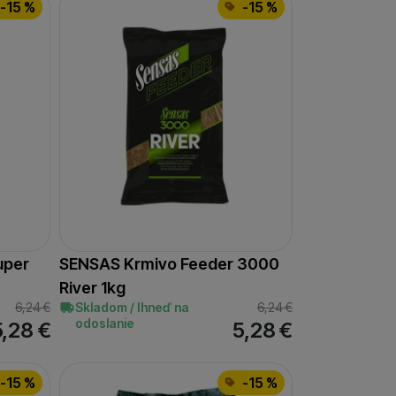
-15 %
-15 %
 zobrazovať ponuky,
erov.
uper
SENSAS Krmivo Feeder 3000
River 1kg
6,24
€
Skladom / Ihneď na
6,24
€
odoslanie
5,28
€
5,28
€
-15 %
-15 %