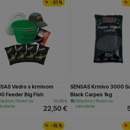
-31 %
oužívame my aj naši dôveryhodní partneri, aby sme vám mohli
ímajú — či už na našom webe, alebo na stránkach našich partn
SAS Vedro s krmivom
SENSAS Krmivo 3000 S
0 Feeder Big Fish
Black Carpes 1kg
kladom / Ihneď na
32,69
€
Skladom / Ihneď na
doslanie
odoslanie
22,50
€
-15 %