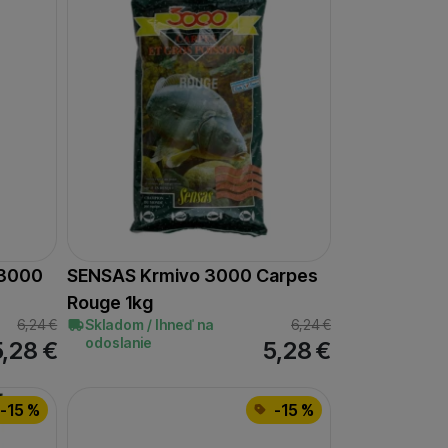
 3000
SENSAS Krmivo 3000 Carpes
Rouge 1kg
6,24
€
Skladom / Ihneď na
6,24
€
odoslanie
5,28
€
5,28
€
-15 %
-15 %