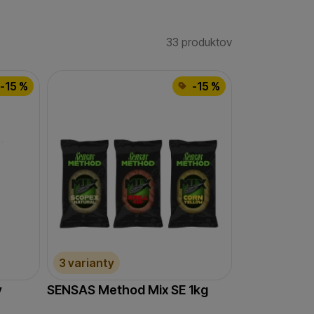
33 produktov
Nájdených produk
-15 %
-15 %
3 varianty
y
SENSAS Method Mix SE 1kg