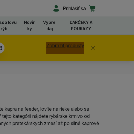
Užívateľská sekcia
Košík
Prihlásiť sa
sob lovu
Novin
Výpre
DARČEKY A
rýb
ky
daj
POUKAZY
Zobraziť produkty
Zavrieť
7
 kapra na feeder, lovíte na rieke alebo sa
 tejto kategórii nájdete rybárske krmivo od
emných pretekárskych zmesí až po silné kaprové