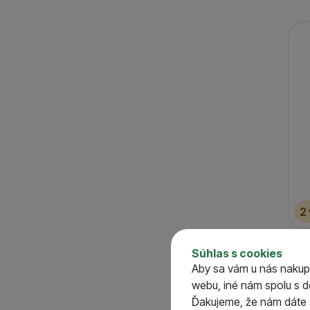
2
Pos
Súhlas s cookies
50
Aby sa vám u nás nakup
S
webu, iné nám spolu s 
o
Ďakujeme, že nám dáte s