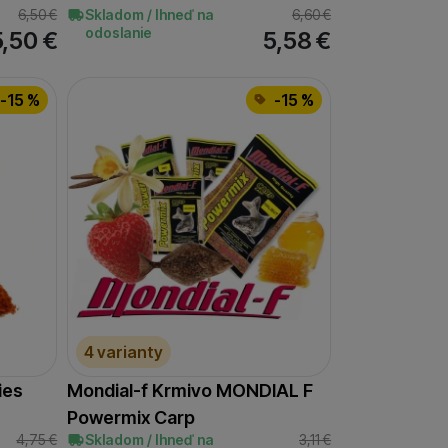
6,50
€
Skladom / Ihneď na
6,60
€
odoslanie
5,50
€
5,58
€
-15 %
-15 %
4 varianty
ies
Mondial-f Krmivo MONDIAL F
Powermix Carp
4,75
€
Skladom / Ihneď na
3,11
€