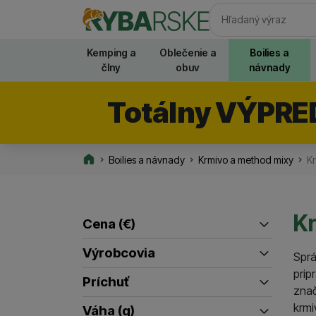
Vyhľadávani
Kemping a
Oblečenie a
Boilies a
člny
obuv
návnady
Totálny VÝPRE
Boilies a návnady
Krmivo a method mixy
Kr
Rybarske.sk
Kr
Cena
(€)
Filtrovať produkty
Výrobcovia
Sprá
až
prip
Mivardi
SENSAS
Príchuť
(
2
)
(
13
)
znač
ananás
Benzar
(
Haldorádo
3
)
(
4
)
(
4
)
krmi
Váha (g)