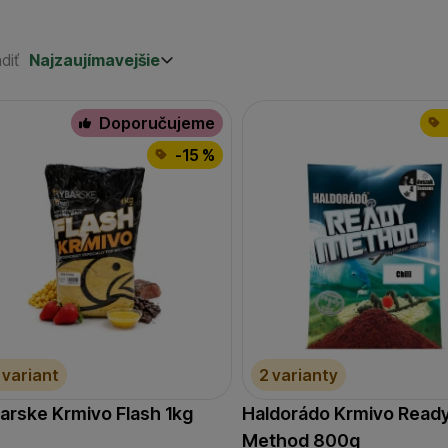
diť
Najzaujímavejšie
Najzaujímavejšie
Najlacnejšie
odukty
Najdrahšie
Doporučujeme
-15 %
 variant
2 varianty
arske Krmivo Flash 1kg
Haldorádo Krmivo Read
Method 800g