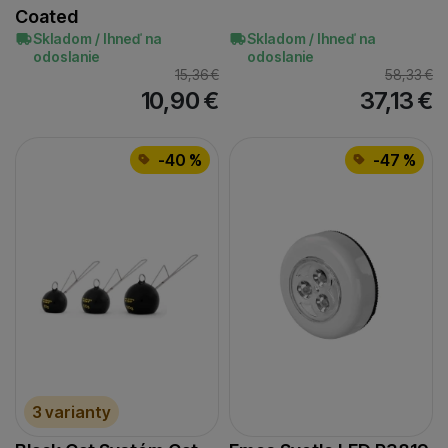
Coated
Skladom / Ihneď na
Skladom / Ihneď na
odoslanie
odoslanie
15,36
€
58,33
€
10,90
€
37,13
€
-40 %
-47 %
3 varianty