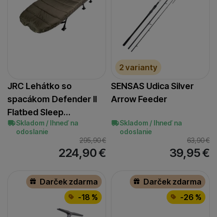
2 varianty
JRC Lehátko so
SENSAS Udica Silver
spacákom Defender II
Arrow Feeder
Flatbed Sleep…
Skladom / Ihneď na
Skladom / Ihneď na
odoslanie
odoslanie
295,90
€
63,90
€
224,90
€
39,95
€
Darček zdarma
Darček zdarma
-18 %
-26 %