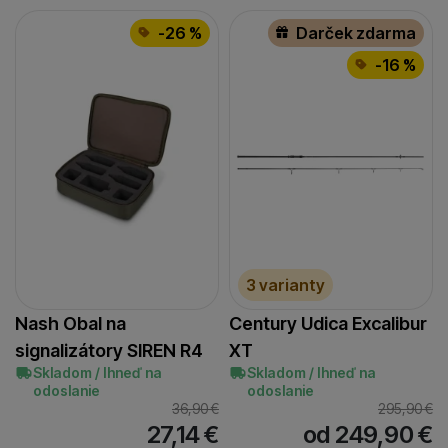
-26 %
Darček zdarma
-16 %
3 varianty
Nash Obal na
Century Udica Excalibur
signalizátory SIREN R4
XT
Skladom / Ihneď na
Skladom / Ihneď na
odoslanie
odoslanie
36,90
€
295,90
€
27,14
€
od 249,90
€