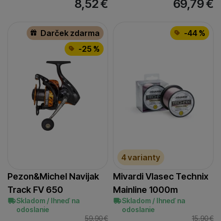
8,52
€
69,79
€
Darček zdarma
-44 %
-25 %
4 varianty
Pezon&Michel Navijak
Mivardi Vlasec Technix
Track FV 650
Mainline 1000m
Skladom / Ihneď na
Skladom / Ihneď na
odoslanie
odoslanie
59,90
€
15,90
€