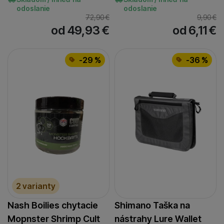
odoslanie
odoslanie
72,90
€
9,90
€
od 49,93
€
od 6,11
€
-29 %
-36 %
2 varianty
Nash Boilies chytacie
Shimano Taška na
Mopnster Shrimp Cult
nástrahy Lure Wallet