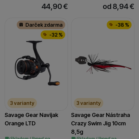
44,90
€
od 8,94
€
Darček zdarma
-38 %
-32 %
3 varianty
3 varianty
Savage Gear Navijak
Savage Gear Nástraha
Orange LTD
Crazy Swim Jig 10cm
8,5g
Skladom / Ihneď na
Skladom / Ihneď na