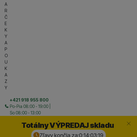
A
R
Č
E
K
Y
A
P
O
U
K
A
Z
Y
+421 918 955 800
Po-Pia 08:00 - 19:00 |
So 08:00 - 13:00
Zavrieť
Totálny VÝPREDAJ skladu
Zľavy končia za:
0:14:03:
18