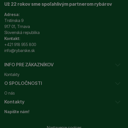
Už 22 rokov sme spoľahlivým partnerom rybárov
Adresa:
Trstínska 9
917 01, Trnava
Slovenská republika
Kontakt:
+421 918 955 800
info@rybarske.sk
INFO PRE ZÁKAZNÍKOV
Kontakty
O SPOLOČNOSTI
Sledovanie vašej zásielky
O nás
Ako reklamovať / vrátiť tovar
Kontakty
Prečo nakupovať u nás?
Obchodné podmienky
Napište nám!
Garancia najnižšej ceny
Odstúpenie od zmluvy
+421 915 648 588
Značky
Reklamačný poriadok
info@rybarske.sk
Nastavenie cookies