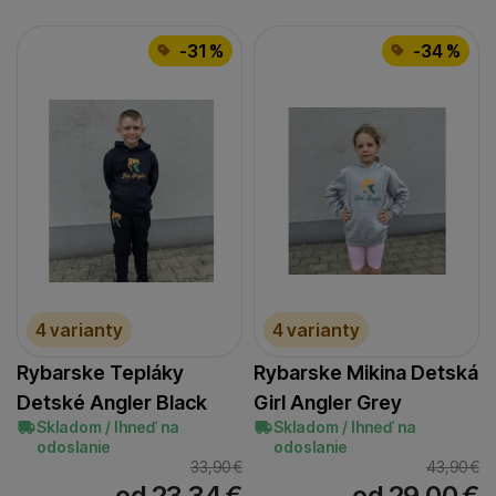
-31 %
-34 %
4 varianty
4 varianty
Rybarske Tepláky
Rybarske Mikina Detská
Detské Angler Black
Girl Angler Grey
Skladom / Ihneď na
Skladom / Ihneď na
odoslanie
odoslanie
33,90
€
43,90
€
od 23,34
€
od 29,00
€