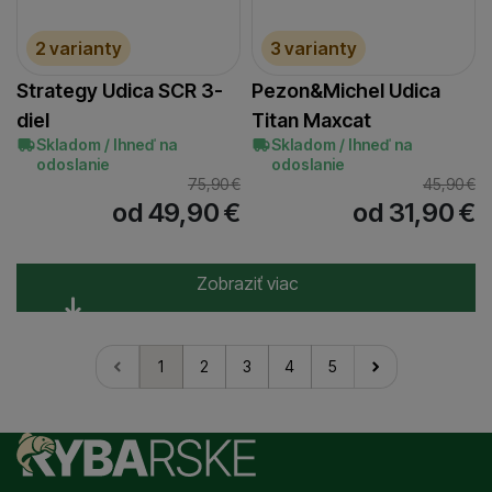
2 varianty
3 varianty
Strategy Udica SCR 3-
Pezon&Michel Udica
diel
Titan Maxcat
Skladom / Ihneď na
Skladom / Ihneď na
odoslanie
odoslanie
75,90
€
45,90
€
od 49,90
€
od 31,90
€
Zobraziť viac
1
2
3
4
5
nasledujúci