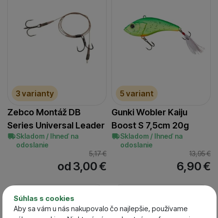
3 varianty
5 variant
Zebco Montáž DB
Gunki Wobler Kaiju
Series Universal Leader
Boost S 7,5cm 20g
Skladom / Ihneď na
Skladom / Ihneď na
odoslanie
odoslanie
5,17
€
13,95
€
od 3,00
€
6,90
€
-40 %
-37 %
Súhlas s cookies
Aby sa vám u nás nakupovalo čo najlepšie, používame