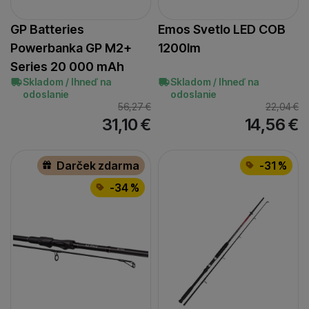
GP Batteries
Emos Svetlo LED COB
Powerbanka GP M2+
1200lm
Series 20 000 mAh
Skladom / Ihneď na
Skladom / Ihneď na
odoslanie
odoslanie
56,27
€
22,04
€
31,10
€
14,56
€
Darček zdarma
-31 %
-34 %