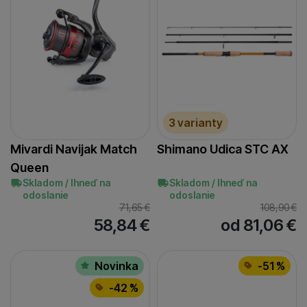
3 varianty
Mivardi Navijak Match
Shimano Udica STC AX
Queen
Skladom / Ihneď na
Skladom / Ihneď na
odoslanie
odoslanie
71,65
€
108,90
€
58,84
€
od 81,06
€
Novinka
-51 %
-42 %