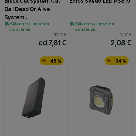
Black Cat Systém Cat
Emos Svetlo LED P3819
Ball Dead Or Alive
System…
Skladom / Ihneď na
Skladom / Ihneď na
odoslanie
odoslanie
13,10
€
3,90
€
od 7,81
€
2,08
€
-45 %
-34 %