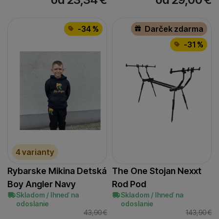
-34 %
Darček zdarma
-31 %
4 varianty
Rybarske Mikina Detská
The One Stojan Nexxt
Boy Angler Navy
Rod Pod
Skladom / Ihneď na
Skladom / Ihneď na
odoslanie
odoslanie
43,90
€
143,90
€