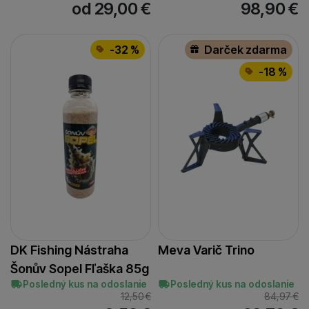
od 29,00
€
98,90
€
-32 %
Darček zdarma
-18 %
DK Fishing Nástraha
Meva Varič Trino
Šonův Sopel Fľaška 85g
Posledný kus na odoslanie
Posledný kus na odoslanie
12,50
€
84,97
€