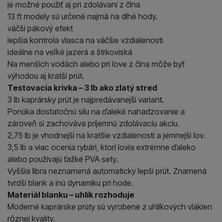
je možné použiť aj pri zdolávaní z člna
13 ft modely sú určené najmä na dlhé hody.
väčší pákový efekt
lepšia kontrola vlasca na väčšie vzdialenosti
ideálne na veľké jazerá a štrkoviská
Na menších vodách alebo pri love z člna môže byť
výhodou aj kratší prút.
Testovacia krivka – 3 lb ako zlatý stred
3 lb kaprársky prút je najpredávanejší variant.
Ponúka dostatočnú silu na ďaleké nahadzovanie a
zároveň si zachováva príjemnú zdolávaciu akciu.
2,75 lb je vhodnejší na kratšie vzdialenosti a jemnejší lov.
3,5 lb a viac ocenia rybári, ktorí lovia extrémne ďaleko
alebo používajú ťažké PVA sety.
Vyššia libra neznamená automaticky lepší prút. Znamená
tvrdší blank a inú dynamiku pri hode.
Materiál blanku – uhlík rozhoduje
Moderné kaprárske prúty sú vyrobené z uhlíkových vlákien
rôznej kvality.