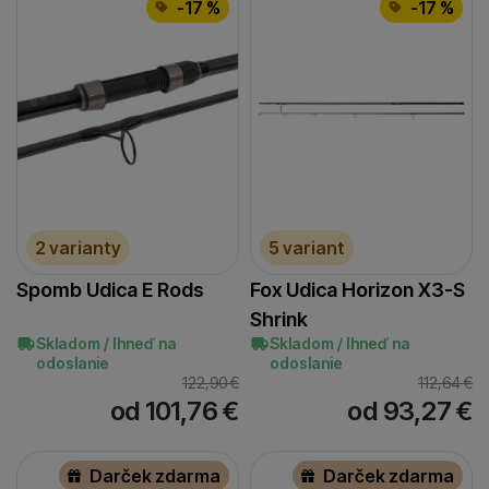
-17 %
-17 %
2 varianty
5 variant
Spomb Udica E Rods
Fox Udica Horizon X3-S
Shrink
Skladom / Ihneď na
Skladom / Ihneď na
odoslanie
odoslanie
122,90
€
112,64
€
od 101,76
€
od 93,27
€
Darček zdarma
Darček zdarma