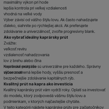
maximálny výkon pri hode
lepšia kontrola pri veľkej vzdialenosti
vhodná na veľké vody
Výber závisí od vášho štýlu lovu. Ak často nahadzujete
ďaleko, siahnite po rýchlejšej akcii. Ak preferujete
zdolávanie a univerzálnosť, zvoľte progresívny blank.
Ako vybrať ideálny kaprársky prút
Zvážte:
veľkosť revíru
vzdialenosť nahadzovania
lov z brehu alebo člna
hmotnosť montáže
Kaprárske prúty nie sú univerzálne pre každého. Správny
skúsenosti
výber znamená lepšie hody, vyššiu presnosť a
bezpečnejšie zdolávanie kapitálnych rýb.
Kvalitný prút na kapra ako investícia
Kvalitný kaprársky prút vám vydrží roky. Oplatí sa investovať
do modelu, ktorý zodpovedá vášmu štýlu lovu a
podmienkam, v ktorých najčastejšie chytáte.
V tejto kategórii nájdete kaprárske prúty pre začiatočníkov