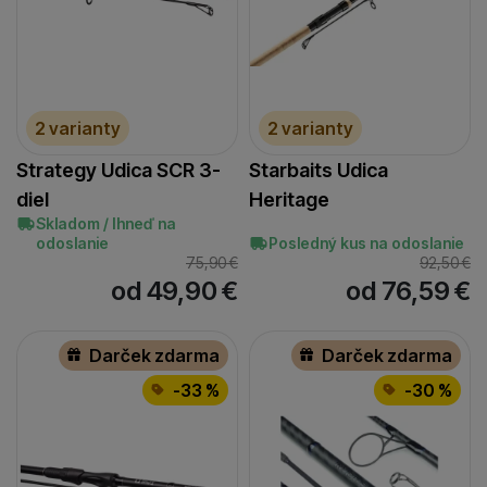
2 varianty
2 varianty
Strategy Udica SCR 3-
Starbaits Udica
diel
Heritage
Skladom / Ihneď na
odoslanie
Posledný kus na odoslanie
75,90
€
92,50
€
od 49,90
€
od 76,59
€
Darček zdarma
Darček zdarma
-33 %
-30 %