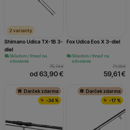
2 varianty
Shimano Udica TX-1B 3-
Fox Udica Eos X 3-diel
diel
Skladom / Ihneď na
Skladom / Ihneď na
odoslanie
odoslanie
75,74
€
71,99
€
od 63,90
€
59,61
€
Darček zdarma
Darček zdarma
-34 %
-17 %