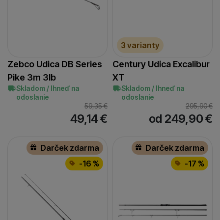
3 varianty
Zebco Udica DB Series
Century Udica Excalibur
Pike 3m 3lb
XT
Skladom / Ihneď na
Skladom / Ihneď na
odoslanie
odoslanie
59,35
€
295,90
€
49,14
€
od 249,90
€
Darček zdarma
Darček zdarma
-16 %
-17 %