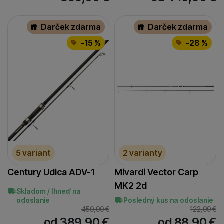
Darček zdarma
Darček zdarma
-15 %
-28 %
5 variant
2 varianty
Century Udica ADV-1
Mivardi Vector Carp
MK2 2d
Skladom / Ihneď na
odoslanie
Posledný kus na odoslanie
459,90
€
122,99
€
od 389,90
€
od 88,90
€