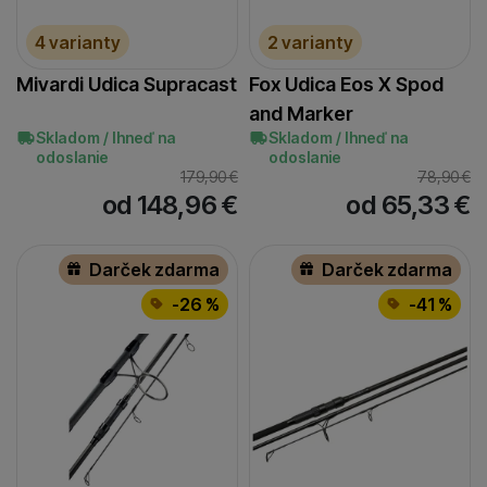
188
(
30
)
4 varianty
2 varianty
190
(
1
)
200
Mivardi Udica Supracast
Fox Udica Eos X Spod
(
1
)
and Marker
201
(
4
)
Skladom / Ihneď na
Skladom / Ihneď na
202
(
2
)
odoslanie
odoslanie
203
179,90
€
78,90
€
(
5
)
od 148,96
€
od 65,33
€
204
(
3
)
205
(
11
)
Darček zdarma
Darček zdarma
-26 %
-41 %