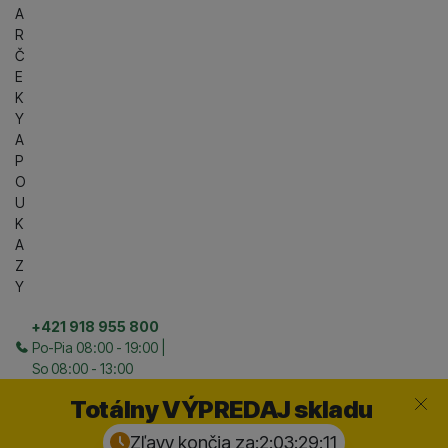
A
R
Č
E
K
Y
A
P
O
U
K
A
Z
Y
+421 918 955 800
Po-Pia 08:00 - 19:00 |
So 08:00 - 13:00
Zavrieť
Totálny VÝPREDAJ skladu
Zľavy končia za:
2:03:29:
10