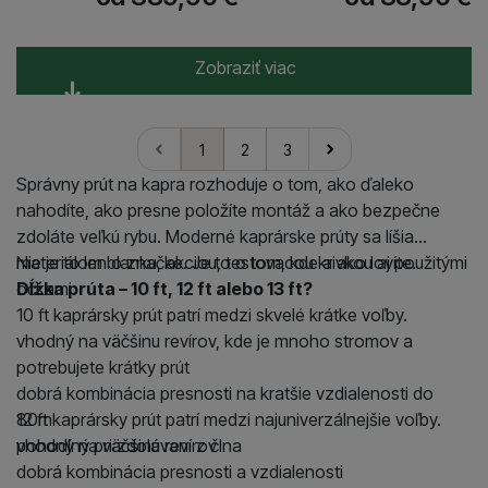
Zobraziť viac
1
2
3
nasledujúci
Správny prút na kapra rozhoduje o tom, ako ďaleko
nahodíte, ako presne položíte montáž a ako bezpečne
zdoláte veľkú rybu. Moderné kaprárske prúty sa líšia
materiálom blanku, akciou, testovacou krivkou aj použitými
Nie je to len o značke. Je to o tom, kde a ako lovíte.
očkami.
Dĺžka prúta – 10 ft, 12 ft alebo 13 ft?
10 ft kaprársky prút patrí medzi skvelé krátke voľby.
vhodný na väčšinu revírov, kde je mnoho stromov a
potrebujete krátky prút
dobrá kombinácia presnosti na kratšie vzdialenosti do
80m
12 ft kaprársky prút patrí medzi najuniverzálnejšie voľby.
pohodlný pri zdolávaní z člna
vhodný na väčšinu revírov
dobrá kombinácia presnosti a vzdialenosti