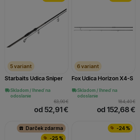
5 variant
6 variant
Starbaits Udica Sniper
Fox Udica Horizon X4-S
Skladom / Ihneď na
Skladom / Ihneď na
odoslanie
odoslanie
63,90
€
184,40
€
od 52,91
€
od 152,68
€
Darček zdarma
-24 %
-25 %