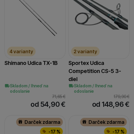
4 varianty
2 varianty
Shimano Udica TX-1B
Sportex Udica
Competition CS-5 3-
diel
Skladom / Ihneď na
Skladom / Ihneď na
odoslanie
odoslanie
71,65
€
179,90
€
od 54,90
€
od 148,96
€
Darček zdarma
Darček zdarma
-17 %
-17 %