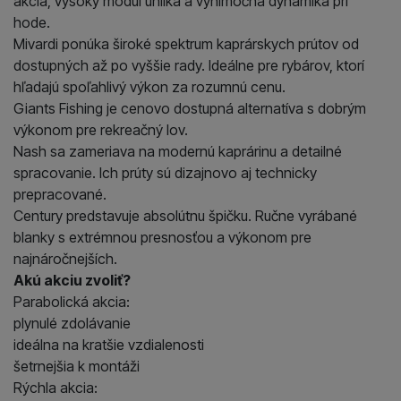
akcia, vysoký modul uhlíka a výnimočná dynamika pri
hode.
Mivardi ponúka široké spektrum kaprárskych prútov od
dostupných až po vyššie rady. Ideálne pre rybárov, ktorí
hľadajú spoľahlivý výkon za rozumnú cenu.
Giants Fishing je cenovo dostupná alternatíva s dobrým
výkonom pre rekreačný lov.
Nash sa zameriava na modernú kaprárinu a detailné
spracovanie. Ich prúty sú dizajnovo aj technicky
prepracované.
Century predstavuje absolútnu špičku. Ručne vyrábané
blanky s extrémnou presnosťou a výkonom pre
najnáročnejších.
Akú akciu zvoliť?
Parabolická akcia:
plynulé zdolávanie
ideálna na kratšie vzdialenosti
šetrnejšia k montáži
Rýchla akcia: