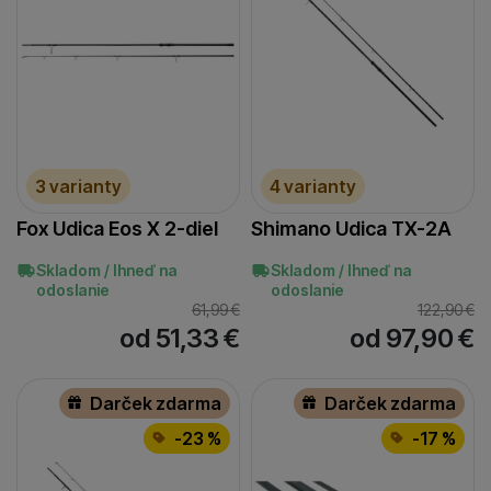
3 varianty
4 varianty
Fox Udica Eos X 2-diel
Shimano Udica TX-2A
Skladom / Ihneď na
Skladom / Ihneď na
odoslanie
odoslanie
61,99
€
122,90
€
od 51,33
€
od 97,90
€
Darček zdarma
Darček zdarma
-23 %
-17 %