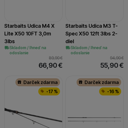
Starbaits Udica M4 X
Starbaits Udica M3 T-
Lite X50 10FT 3,0m
Spec X50 12ft 3lbs 2-
3lbs
diel
Skladom / Ihneď na
Skladom / Ihneď na
odoslanie
odoslanie
89,90
€
94,90
€
66,90
€
55,90
€
Darček zdarma
Darček zdarma
-17 %
-16 %