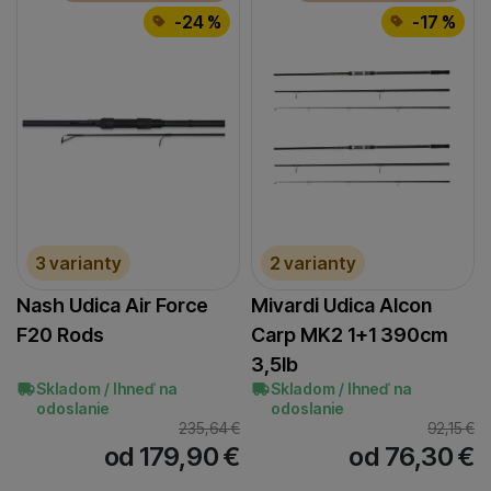
-24 %
-17 %
3 varianty
2 varianty
Nash Udica Air Force
Mivardi Udica Alcon
F20 Rods
Carp MK2 1+1 390cm
3,5lb
Skladom / Ihneď na
Skladom / Ihneď na
odoslanie
odoslanie
235,64
€
92,15
€
od 179,90
€
od 76,30
€