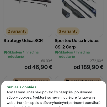
2 varianty
3 varianty
Strategy Udica SCR
Sportex Udica Invictus
CS-2 Carp
Skladom / Ihneď na
Skladom / Ihneď na
odoslanie
odoslanie
69,90
€
272,90
€
od 46,90
€
od 189,90
€
Darček zdarma
Darček zdarma
Súhlas s cookies
-17 %
-17 %
Aby sa vám u nás nakupovalo čo najlepšie, používame
súbory cookies. Niektoré sú nevyhnutné pre fungovanie
webu, iné nám spolu s dôveryhodnými partnermi pomáhajú