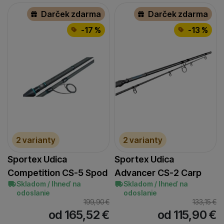
Darček zdarma
Darček zdarma
-17 %
-13 %
2 varianty
2 varianty
Sportex Udica
Sportex Udica
Competition CS-5 Spod
Advancer CS-2 Carp
Skladom / Ihneď na
Skladom / Ihneď na
odoslanie
odoslanie
199,90
€
133,15
€
od 165,52
€
od 115,90
€