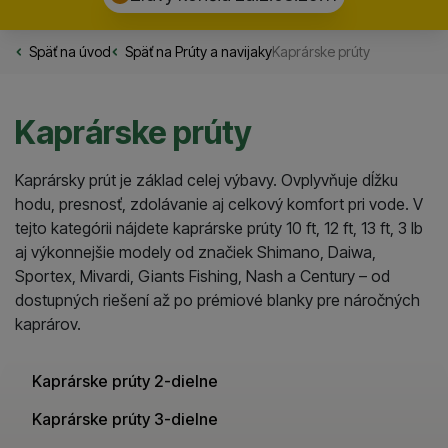
Späť na úvod
Rybarske.sk
Späť na
Prúty a navijaky
Kaprárske prúty
Kaprárske prúty
Kaprársky prút je základ celej výbavy. Ovplyvňuje dĺžku
hodu, presnosť, zdolávanie aj celkový komfort pri vode. V
tejto kategórii nájdete kaprárske prúty 10 ft, 12 ft, 13 ft, 3 lb
aj výkonnejšie modely od značiek Shimano, Daiwa,
Sportex, Mivardi, Giants Fishing, Nash a Century – od
dostupných riešení až po prémiové blanky pre náročných
kaprárov.
Kaprárske prúty 2-dielne
Kaprárske prúty 3-dielne