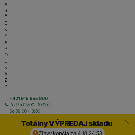
A
R
Č
E
K
Y
A
P
O
U
K
A
Z
Y
+421 918 955 800
Po-Pia 08:00 - 19:00 |
So 08:00 - 13:00
Zavrieť
Totálny VÝPREDAJ skladu
Zľavy končia za:
4:18:24:
52