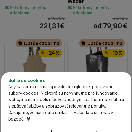
Wader
Skladom / Ihneď na
Skladom / Ihneď na
odoslanie
odoslanie
245,90
€
128,02
€
221,31
€
od 79,90
€
Darček zdarma
Darček zdarma
-24 %
-10 %
Súhlas s cookies
Aby sa vám u nás nakupovalo čo najlepšie, používame
súbory cookies. Niektoré sú nevyhnutné pre fungovanie
webu, iné nám spolu s dôveryhodnými partnermi pomáhajú
zlepšovať služby a zobrazovať relevantné ponuky.
Ďakujeme, že nám dáte súhlas — vaše dáta sú u nás v
5 variant
6 variant
bezpečí. 🧡
Pros Brodiace čižmy
Pros Brodiace čižmy
Nastavenie súhlasov s kategóriami cookies