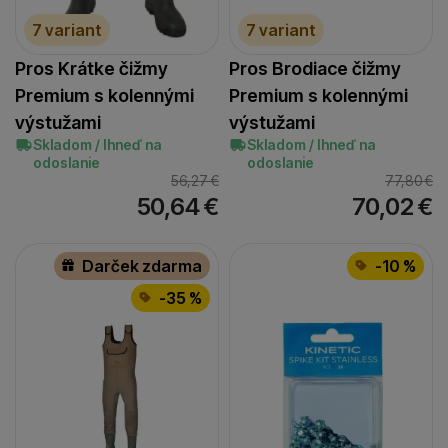
7 variant
7 variant
Pros Krátke čižmy
Pros Brodiace čižmy
Premium s kolennými
Premium s kolennými
výstužami
výstužami
Skladom / Ihneď na
Skladom / Ihneď na
odoslanie
odoslanie
56,27
€
77,80
€
50,64
€
70,02
€
Darček zdarma
-10 %
-35 %