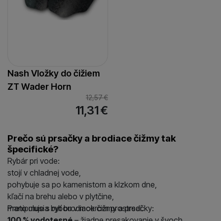
Nash Vložky do čižiem
ZT Wader Horn
12,57
€
11,31
€
Prečo sú prsačky a brodiace čižmy tak
špecifické?
Rybár pri vode:
stojí v chladnej vode,
pohybuje sa po kamenistom a klzkom dne,
kľačí na brehu alebo v plytčine,
manipuluje s rybou v mokrom prostredí.
Preto musia byť brodiace čižmy a prsačky:
100 % vodotesné
– žiadne presakovanie v švoch,