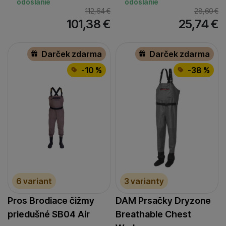
odoslanie
odoslanie
44/45
(
3
)
112,64
€
28,60
€
46/47
(
1
)
101,38
€
25,74
€
Darček zdarma
Darček zdarma
-10 %
-38 %
6 variant
3 varianty
Pros Brodiace čižmy
DAM Prsačky Dryzone
priedušné SB04 Air
Breathable Chest