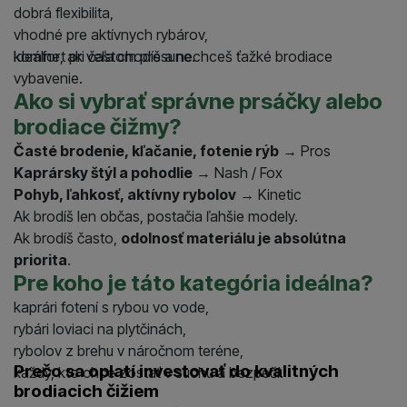
dobrá flexibilita,
vhodné pre aktívnych rybárov,
komfort pri častom presune.
Ideálne, ak veľa chodíš a nechceš ťažké brodiace
vybavenie.
Ako si vybrať správne prsáčky alebo
brodiace čižmy?
Časté brodenie, kľačanie, fotenie rýb
→ Pros
Kaprársky štýl a pohodlie
→ Nash / Fox
Pohyb, ľahkosť, aktívny rybolov
→ Kinetic
Ak brodíš len občas, postačia ľahšie modely.
Ak brodíš často,
odolnosť materiálu je absolútna
priorita
.
Pre koho je táto kategória ideálna?
kaprári fotení s rybou vo vode,
rybári loviaci na plytčinách,
rybolov z brehu v náročnom teréne,
Prečo sa oplatí investovať do kvalitných
každý, kto chce zostať v suchu a bezpečí.
brodiacich čižiem