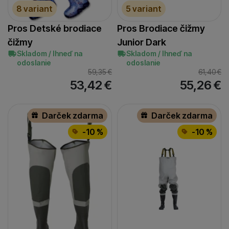
8 variant
5 variant
Pros Detské brodiace
Pros Brodiace čižmy
čižmy
Junior Dark
Skladom / Ihneď na
Skladom / Ihneď na
odoslanie
odoslanie
59,35
€
61,40
€
53,42
€
55,26
€
Darček zdarma
Darček zdarma
-10 %
-10 %