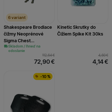
6 variant
Shakespeare Brodiace
Kinetic Skrutky do
čižmy Neoprénové
Čižiem Spike Kit 30ks
Sigma Chest…
Skladom / Ihneď na
odoslanie
112,64
€
4,60
€
72,90
€
4,14
€
-10 %