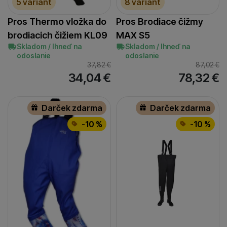
5 variant
8 variant
Pros Thermo vložka do
Pros Brodiace čižmy
brodiacich čižiem KL09
MAX S5
Skladom / Ihneď na
Skladom / Ihneď na
odoslanie
odoslanie
37,82
€
87,02
€
34,04
€
78,32
€
Darček zdarma
Darček zdarma
-10 %
-10 %