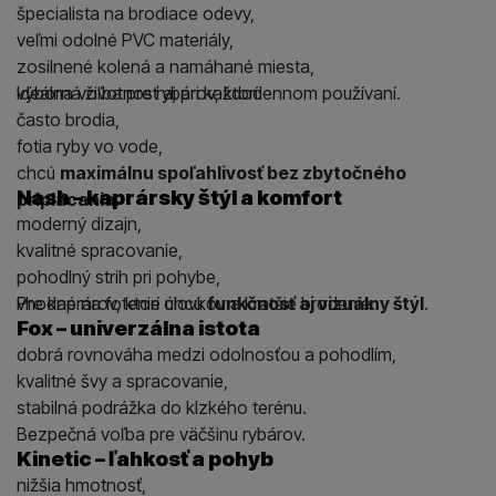
špecialista na brodiace odevy,
veľmi odolné PVC materiály,
zosilnené kolená a namáhané miesta,
výborná životnosť aj pri každodennom používaní.
Ideálna voľba pre rybárov, ktorí:
často brodia,
fotia ryby vo vode,
chcú
maximálnu spoľahlivosť bez zbytočného
Nash – kaprársky štýl a komfort
priplácania
.
moderný dizajn,
kvalitné spracovanie,
pohodlný strih pri pohybe,
vhodné na fotenie úlovkov a kratšie brodenie.
Pre kaprárov, ktorí chcú
funkčnosť aj vizuálny štýl
.
Fox – univerzálna istota
dobrá rovnováha medzi odolnosťou a pohodlím,
kvalitné švy a spracovanie,
stabilná podrážka do klzkého terénu.
Bezpečná voľba pre väčšinu rybárov.
Kinetic – ľahkosť a pohyb
nižšia hmotnosť,