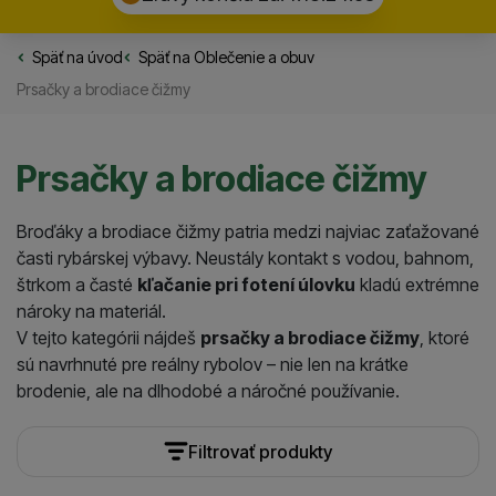
Späť na úvod
Rybarske.sk
Späť na
Oblečenie a obuv
Prsačky a brodiace čižmy
Prsačky a brodiace čižmy
Broďáky a brodiace čižmy patria medzi najviac zaťažované
časti rybárskej výbavy. Neustály kontakt s vodou, bahnom,
štrkom a časté
kľačanie pri fotení úlovku
kladú extrémne
nároky na materiál.
V tejto kategórii nájdeš
prsačky a brodiace čižmy
, ktoré
sú navrhnuté pre reálny rybolov – nie len na krátke
brodenie, ale na dlhodobé a náročné používanie.
Filtrovať produkty