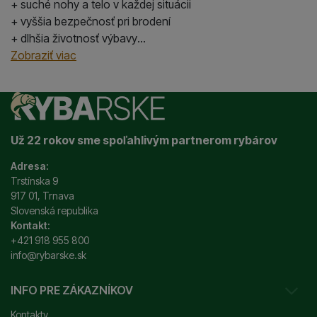
+ suché nohy a telo v každej situácii
+ vyššia bezpečnosť pri brodení
+ dlhšia životnosť výbavy
+ pohodlie pri manipulácii s úlovkom
Zobraziť viac
Už 22 rokov sme spoľahlivým partnerom rybárov
Adresa:
Trstínska 9
917 01, Trnava
Slovenská republika
Kontakt:
+421 918 955 800
info@rybarske.sk
INFO PRE ZÁKAZNÍKOV
Kontakty