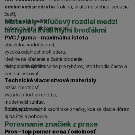
odolné voči predratiu
(kolená, vnútorné stehná, sedacia
časť),
Materiály – kľúčový rozdiel medzi
stabilné a bezpečné,
pohodlné aj pri dlhšom nosení.
lacnými a kvalitnými broďákmi
PVC / guma – maximálna istota
absolútna vodotesnosť,
vysoká odolnosť proti oderu,
ideálne na kľačanie a časté brodenie,
jednoduchá údržba.
Najspoľahlivejšie riešenie pre rybárov, ktorí brodia často a
nechcú riskovať.
Technické viacvrstvové materiály
nižšia hmotnosť,
vyšší komfort pri chôdzi,
modernejší vzhľad,
dobrá pružnosť.
Používajú ich najmä kaprárske značky, kde sa kladie dôraz
aj na štýl a pohodlie.
Porovnanie značiek z praxe
Pros – top pomer cena / odolnosť