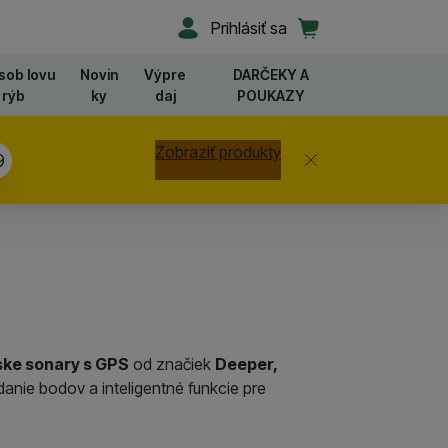
Užívateľská sekcia
Košík
Prihlásiť sa
sob lovu
Novin
Výpre
DARČEKY A
rýb
ky
daj
POUKAZY
Zobraziť produkty
Zavrieť
8
ske sonary s GPS
od značiek
Deeper,
anie bodov a inteligentné funkcie pre