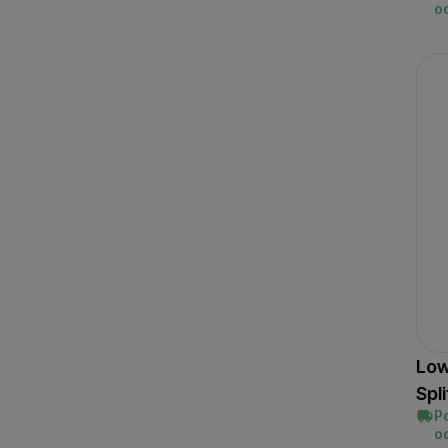
o
Low
Spl
P
o