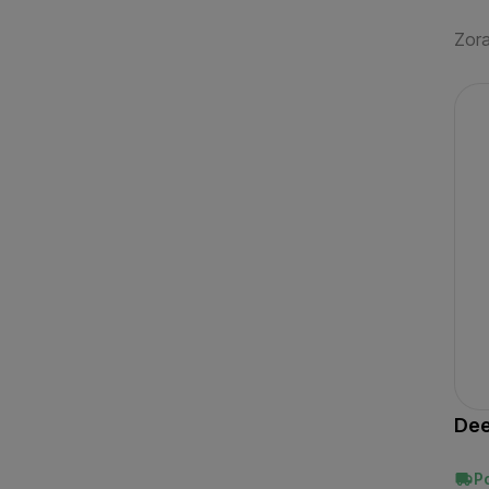
Novinka
(
1
)
Zora
Pr
Dee
P