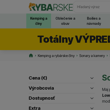
Vyhľadávani
Kemping a
Oblečenie a
Boilies a
člny
obuv
návnady
Totálny VÝPRE
Kemping a rybárske člny
Sonary a kamery
Rybarske.sk
S
Cena
(€)
Filtrovať produkty
Výrobcovia
Maj 
až
Low
Garmin
Lowrance
Dostupnosť
(
8
)
(
5
)
mode
Posledný kus na odoslanie
Deeper
(
5
)
(
3
)
Extra