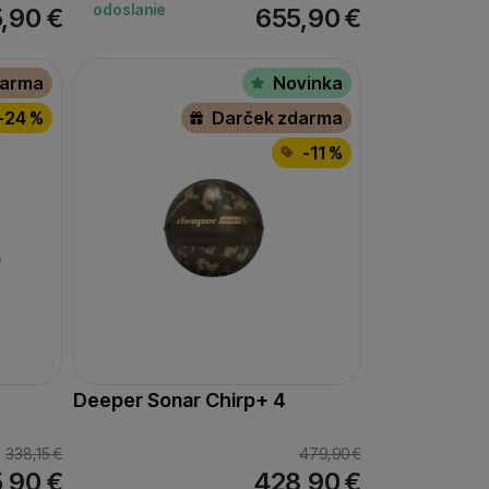
odoslanie
5,90
€
655,90
€
darma
Novinka
-24 %
Darček zdarma
-11 %
Deeper Sonar Chirp+ 4
338,15
€
479,90
€
5,90
€
428,90
€