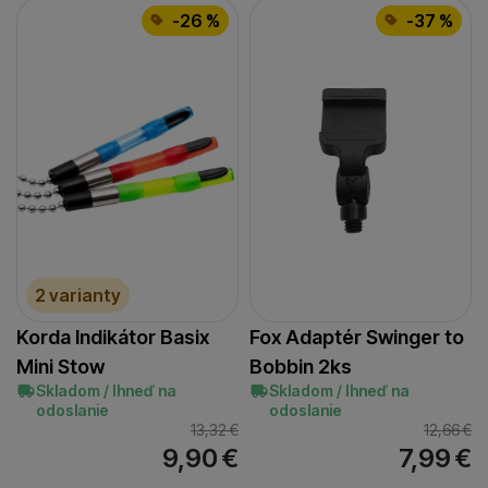
-26 %
-37 %
2 varianty
Korda Indikátor Basix
Fox Adaptér Swinger to
Mini Stow
Bobbin 2ks
Skladom / Ihneď na
Skladom / Ihneď na
odoslanie
odoslanie
13,32
€
12,66
€
9,90
€
7,99
€