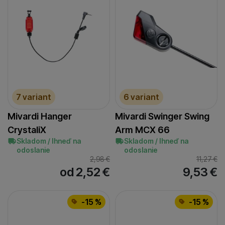
7 variant
6 variant
Mivardi Hanger
Mivardi Swinger Swing
CrystaliX
Arm MCX 66
Skladom / Ihneď na
Skladom / Ihneď na
odoslanie
odoslanie
2,98
€
11,27
€
od 2,52
€
9,53
€
-15 %
-15 %