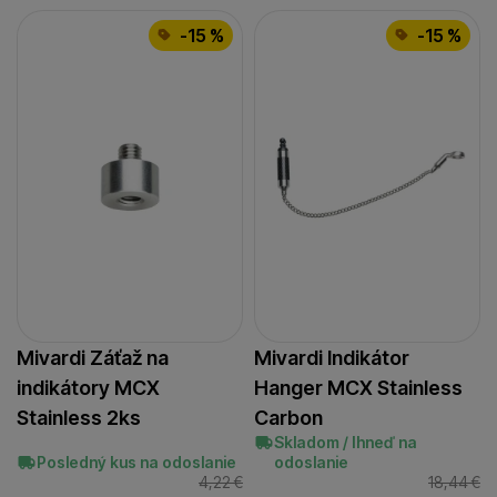
-15 %
-15 %
Mivardi Záťaž na
Mivardi Indikátor
indikátory MCX
Hanger MCX Stainless
Stainless 2ks
Carbon
Skladom / Ihneď na
Posledný kus na odoslanie
odoslanie
4,22
€
18,44
€