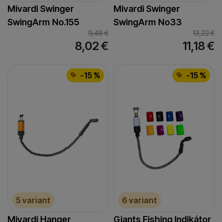
Mivardi Swinger
Mivardi Swinger
SwingArm No.155
SwingArm No33
9,48
€
13,22
€
8,02
€
11,18
€
-15 %
-15 %
5 variant
6 variant
Mivardi Hanger
Giants Fishing Indikátor