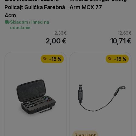
Policajt Gulička Farebná
Arm MCX 77
4cm
Skladom / Ihneď na
odoslanie
2,36
€
12,66
€
2,00
€
10,71
€
-15 %
-15 %
7 variant