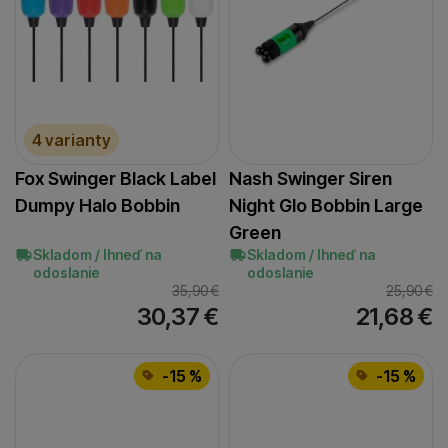
Zobraziť viac
Carp ´R´ Us
Korda
Mistrall
Plaváky Urban
(
1
)
(
2
)
(
2
)
(
2
)
Strategy
Zebco
Zfish
(
1
)
(
1
)
(
1
)
4 varianty
Fox Swinger Black Label
Nash Swinger Siren
Dumpy Halo Bobbin
Night Glo Bobbin Large
Green
Skladom / Ihneď na
Skladom / Ihneď na
odoslanie
odoslanie
35,90
€
25,90
€
30,37
€
21,68
€
-15 %
-15 %