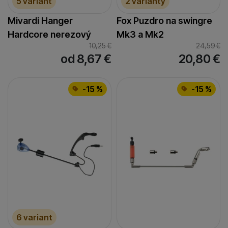
5 variant
2 varianty
Mivardi Hanger
Fox Puzdro na swingre
Hardcore nerezový
Mk3 a Mk2
10,25
€
24,59
€
od 8,67
€
20,80
€
-15 %
-15 %
6 variant