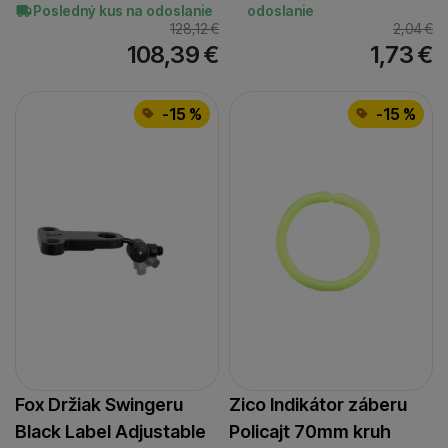
Posledný kus na odoslanie
odoslanie
128,12
€
2,04
€
108,39
€
1,73
€
-15 %
-15 %
Fox Držiak Swingeru
Zico Indikátor záberu
Black Label Adjustable
Policajt 70mm kruh