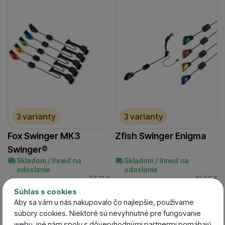
3 varianty
3 varianty
Fox Swinger MK3
Zfish Swinger Enigma
Swinger®
Skladom / Ihneď na
Skladom / Ihneď na
odoslanie
odoslanie
37,31
€
10,50
€
31,56
€
8,88
€
Súhlas s cookies
Aby sa vám u nás nakupovalo čo najlepšie, používame
súbory cookies. Niektoré sú nevyhnutné pre fungovanie
-31 %
-40 %
webu, iné nám spolu s dôveryhodnými partnermi pomáhajú