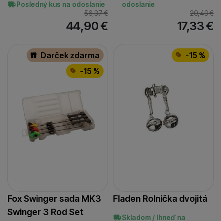
Posledný kus na odoslanie
odoslanie
56,37
€
20,49
€
44,90
€
17,33
€
Darček zdarma
-15 %
-15 %
Fox Swinger sada MK3
Fladen Rolnička dvojitá
Swinger 3 Rod Set
Skladom / Ihneď na