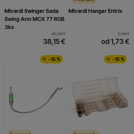
Mivardi Swinger Sada
Mivardi Hanger Entrix
Swing Arm MCX 77 RGB
3ks
45,09
€
2,04
€
38,15
€
od 1,73
€
-15 %
-15 %