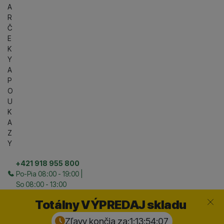
A
R
Č
E
K
Y
A
P
O
U
K
A
Z
Y
+421 918 955 800
Po-Pia 08:00 - 19:00 |
So 08:00 - 13:00
Zavrieť
Totálny VÝPREDAJ skladu
Zľavy končia za:
1:13:54:
06