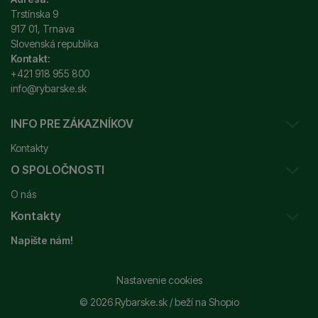
Trstínska 9
917 01, Trnava
Slovenská republika
Kontakt:
+421 918 955 800
info@rybarske.sk
INFO PRE ZÁKAZNÍKOV
Kontakty
O SPOLOČNOSTI
Sledovanie vašej zásielky
O nás
Ako reklamovať / vrátiť tovar
Kontakty
Prečo nakupovať u nás?
Obchodné podmienky
Napište nám!
Garancia najnižšej ceny
Odstúpenie od zmluvy
+421 915 648 588
Značky
Reklamačný poriadok
info@rybarske.sk
Nastavenie cookies
Nákup, doprava, doručenie
© 2026 Rybarske.sk /
beží na
Shopio
Rybarske.sk - PNEUMATO s.r.o.