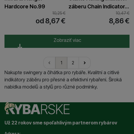
Hardcore No.99
záberu Chain Indicator…
10,25
€
10,47
€
od 8,67
€
8,86
€
Zobraziť viac
1
2
nasledujúci
Nakupte swingery a čihátka pro rybáře. Kvalitní a citlivé
indikátory záběru pro přesné a efektivní rybaření. Široká
nabídka modelů a stylů pro různé podmínky.
Už 22 rokov sme spoľahlivým partnerom rybárov
Adresa: