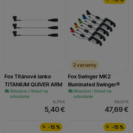
2 varianty
Fox Titánové lanko
Fox Swinger MK2
TITANIUM QUIVER ARM
Illuminated Swinger®
Skladom / Ihneď na
Skladom / Ihneď na
odoslanie
odoslanie
8,76
€
56,37
€
5,40
€
47,69
€
-15 %
-15 %