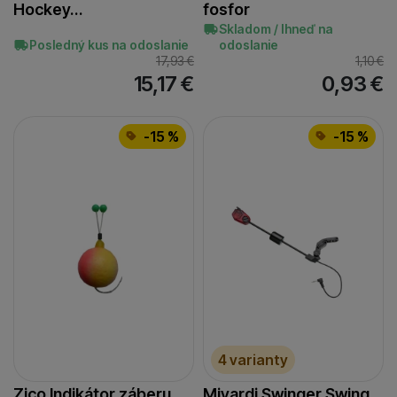
Hockey…
fosfor
Skladom / Ihneď na
Posledný kus na odoslanie
odoslanie
17,93
€
1,10
€
15,17
€
0,93
€
-15 %
-15 %
4 varianty
Zico Indikátor záberu
Mivardi Swinger Swing