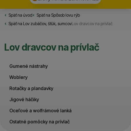
Späť na úvod
Rybarske.sk
Späť na
Spôsob lovu rýb
Späť na
Lov zubáčov, šťúk, sumcov
Lov dravcov na prívlač
Lov dravcov na prívlač
Gumené nástrahy
Woblery
Rotačky a plandavky
Jigové háčiky
Oceľové a wolfrámové lanká
Ostatné pomôcky na prívlač