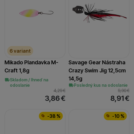
6 variant
Mikado Plandavka M-
Savage Gear Nástraha
Craft 1,8g
Crazy Swim Jig 12,5cm
14,5g
Skladom / Ihneď na
odoslanie
Posledný kus na odoslanie
4,29
€
9,90
€
3,86
€
8,91
€
-38 %
-10 %