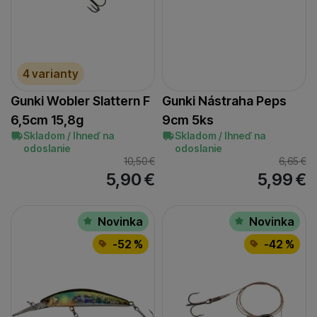
4 varianty
Gunki Wobler Slattern F
Gunki Nástraha Peps
6,5cm 15,8g
9cm 5ks
Skladom / Ihneď na
Skladom / Ihneď na
odoslanie
odoslanie
10,50
€
6,65
€
5,90
€
5,99
€
Novinka
Novinka
-52 %
-42 %