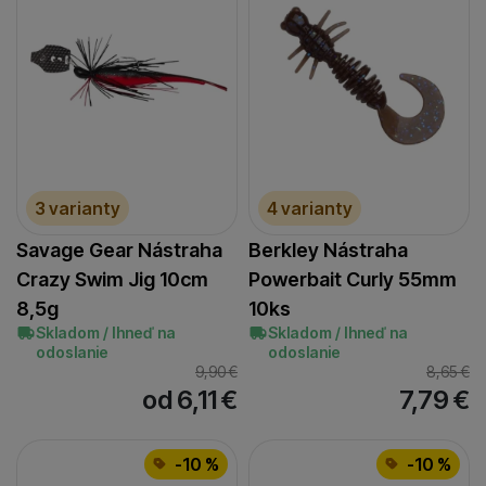
3 varianty
4 varianty
Savage Gear Nástraha
Berkley Nástraha
Crazy Swim Jig 10cm
Powerbait Curly 55mm
8,5g
10ks
Skladom / Ihneď na
Skladom / Ihneď na
odoslanie
odoslanie
9,90
€
8,65
€
od 6,11
€
7,79
€
-10 %
-10 %