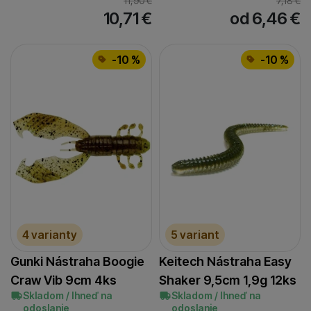
11,90
€
7,18
€
10,71
€
od 6,46
€
-10 %
-10 %
4 varianty
5 variant
Gunki Nástraha Boogie
Keitech Nástraha Easy
Craw Vib 9cm 4ks
Shaker 9,5cm 1,9g 12ks
Skladom / Ihneď na
Skladom / Ihneď na
odoslanie
odoslanie