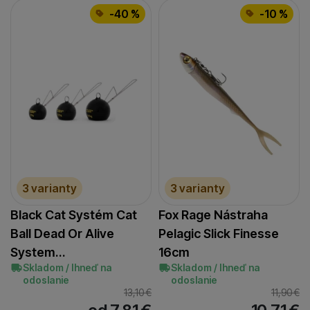
-40 %
-10 %
3 varianty
3 varianty
Black Cat Systém Cat
Fox Rage Nástraha
Ball Dead Or Alive
Pelagic Slick Finesse
System…
16cm
Skladom / Ihneď na
Skladom / Ihneď na
odoslanie
odoslanie
13,10
€
11,90
€