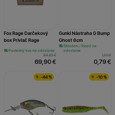
žltá/modrá
(
1
)
žltá/zelená
(
4
)
Fox Rage Darčekový
Gunki Nástraha G Bump
box Prívlač Rage
Ghost 8cm
Skladom / Ihneď na
Posledný kus na odoslanie
odoslanie
84,85
€
1,50
€
69,90
€
0,79
€
-44 %
-10 %