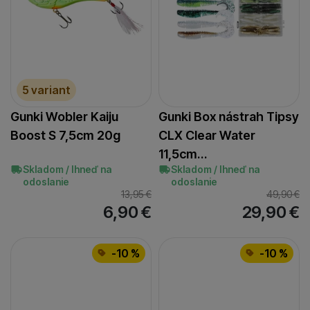
5 variant
Gunki Wobler Kaiju
Gunki Box nástrah Tipsy
Boost S 7,5cm 20g
CLX Clear Water
11,5cm…
Skladom / Ihneď na
Skladom / Ihneď na
odoslanie
odoslanie
13,95
€
49,90
€
6,90
€
29,90
€
-10 %
-10 %