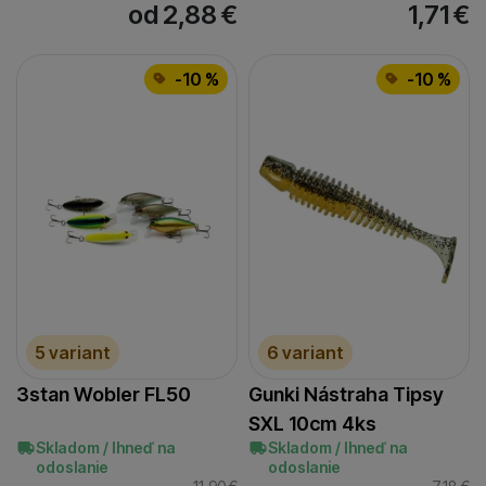
od 2,88
€
1,71
€
-10 %
-10 %
5 variant
6 variant
3stan Wobler FL50
Gunki Nástraha Tipsy
SXL 10cm 4ks
Skladom / Ihneď na
Skladom / Ihneď na
odoslanie
odoslanie