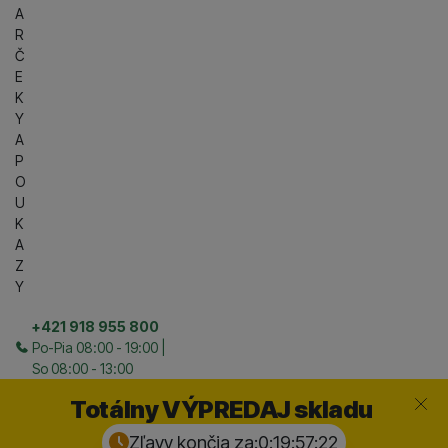
A
R
Č
E
K
Y
A
P
O
U
K
A
Z
Y
+421 918 955 800
Po-Pia 08:00 - 19:00 |
So 08:00 - 13:00
Zavrieť
Totálny VÝPREDAJ skladu
Zľavy končia za:
0:19:57:
21