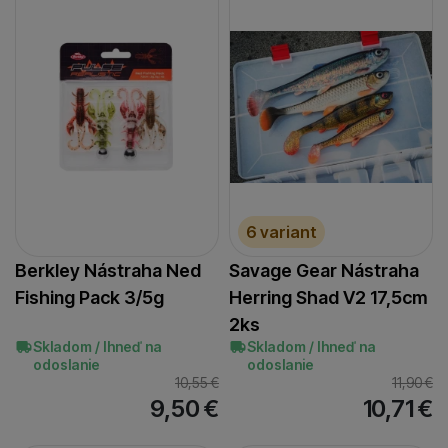
6 variant
Berkley Nástraha Ned
Savage Gear Nástraha
Fishing Pack 3/5g
Herring Shad V2 17,5cm
2ks
Skladom / Ihneď na
Skladom / Ihneď na
odoslanie
odoslanie
10,55
€
11,90
€
9,50
€
10,71
€