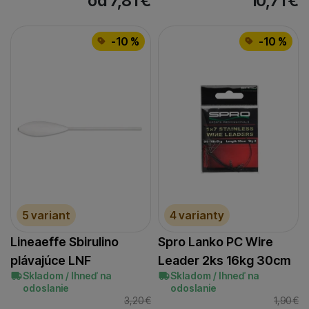
od 7,81
€
10,71
€
-10 %
-10 %
5 variant
4 varianty
Lineaeffe Sbirulino
Spro Lanko PC Wire
plávajúce LNF
Leader 2ks 16kg 30cm
Skladom / Ihneď na
Skladom / Ihneď na
odoslanie
odoslanie
3,20
€
1,90
€