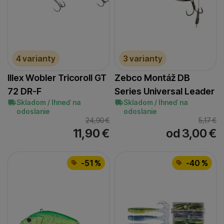
4 varianty
3 varianty
Illex Wobler Tricoroll GT
Zebco Montáž DB
72 DR-F
Series Universal Leader
Skladom / Ihneď na
Skladom / Ihneď na
odoslanie
odoslanie
24,90
€
5,17
€
11,90
€
od 3,00
€
-51 %
-40 %