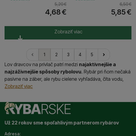
5,20
€
6,50
€
4,68
€
5,85
€
Zobraziť viac
1
2
3
4
5
nasledujúci
Lov dravcov na prívlač patrí medzi
najaktívnejšie a
najzáživnejšie spôsoby rybolovu
. Rybár pri ňom nečaká
pasívne na záber, ale rybu cielene vyhľadáva, číta vodu,
mení miesto, pracuje s nástrahou a prispôsobuje sa
Zobraziť viac
správaniu dravcov. Práve preto si prívlač získala veľkú
obľubu medzi rybármi, ktorí chcú byť pri vode v pohybe a
chcú mať lov viac vo vlastných rukách.
Vysvetlíme si, čo je prívlač, aké sú základy lovu dravcov,
ako vybrať vhodné vybavenie, ktoré nástrahy fungujú pri
Už 22 rokov sme spoľahlivým partnerom rybárov
šťuke, zubáčovi, ostriežovi či sumcovi a ako správne viesť
Adresa: