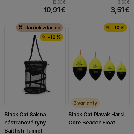
12,90
€
3,90
€
10,91
€
3,51
€
Darček zdarma
-10 %
-10 %
3 varianty
Black Cat Sak na
Black Cat Plavák Hard
nástrahové ryby
Core Beacon Float
Baitfish Tunnel