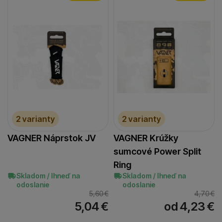
2 varianty
2 varianty
VAGNER Náprstok JV
VAGNER Krúžky
sumcové Power Split
Ring
Skladom / Ihneď na
Skladom / Ihneď na
odoslanie
odoslanie
5,60
€
4,70
€
5,04
€
od 4,23
€