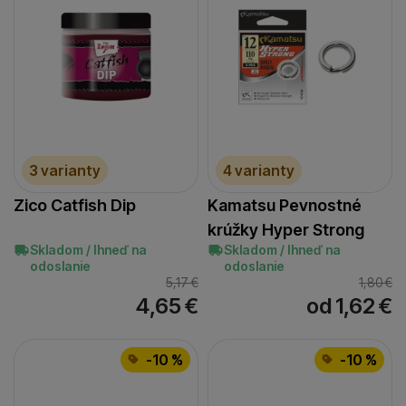
3 varianty
4 varianty
Zico Catfish Dip
Kamatsu Pevnostné
krúžky Hyper Strong
Skladom / Ihneď na
Skladom / Ihneď na
odoslanie
odoslanie
5,17
€
1,80
€
4,65
€
od 1,62
€
-10 %
-10 %