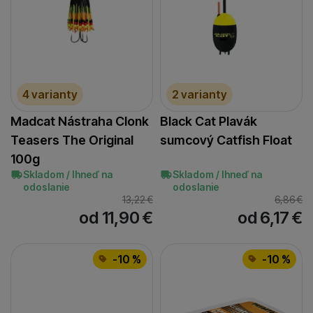
4 varianty
2 varianty
Madcat Nástraha Clonk
Black Cat Plavák
Teasers The Original
sumcový Catfish Float
100g
Skladom / Ihneď na
Skladom / Ihneď na
odoslanie
odoslanie
13,22
€
6,86
€
od 11,90
€
od 6,17
€
-10 %
-10 %