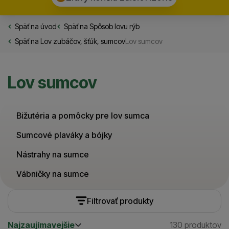
Späť na úvod
Rybarske.sk
Späť na
Spôsob lovu rýb
Späť na
Lov zubáčov, šťúk, sumcov
Lov sumcov
Lov sumcov
Bižutéria a pomôcky pre lov sumca
Sumcové plaváky a bójky
Nástrahy na sumce
Vábničky na sumce
Filtrovať produkty
Najzaujímavejšie
130 produktov
Cena
(€)