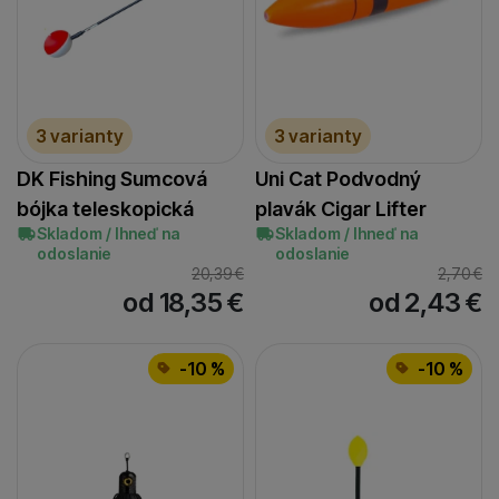
3 varianty
3 varianty
DK Fishing Sumcová
Uni Cat Podvodný
bójka teleskopická
plavák Cigar Lifter
Skladom / Ihneď na
Skladom / Ihneď na
odoslanie
odoslanie
20,39
€
2,70
€
od 18,35
€
od 2,43
€
-10 %
-10 %