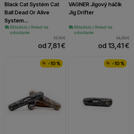
Black Cat Systém Cat
VAGNER Jigový háčik
Ball Dead Or Alive
Jig Drifter
System…
Skladom / Ihneď na
Skladom / Ihneď na
odoslanie
odoslanie
13,10
€
14,90
€
od 7,81
€
od 13,41
€
-10 %
-10 %