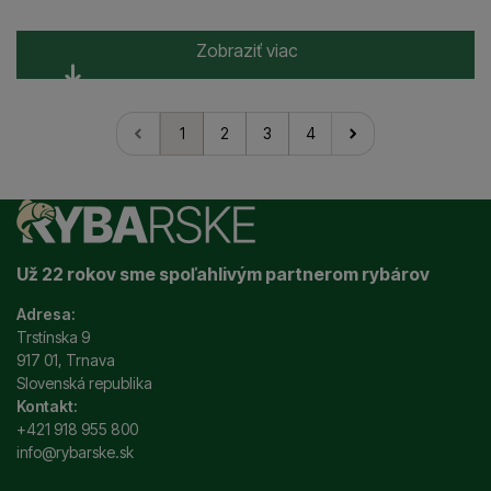
Zobraziť viac
1
2
3
4
nasledujúci
Už 22 rokov sme spoľahlivým partnerom rybárov
Adresa:
Trstínska 9
917 01, Trnava
Slovenská republika
Kontakt:
+421 918 955 800
info@rybarske.sk