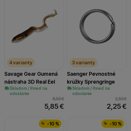
4 varianty
3 varianty
Savage Gear Gumená
Saenger Pevnostné
nástraha 3D Real Eel
krúžky Sprengringe
Skladom / Ihneď na
Skladom / Ihneď na
odoslanie
odoslanie
6,50
€
2,50
€
5,85
€
2,25
€
-10 %
-10 %