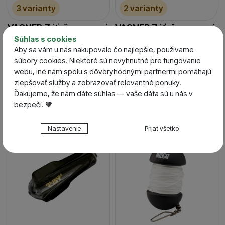
3 varianty
2 varianty
VAGNER Záťaž sumcová
VAGNER Záťaž sumcová
Súhlas s cookies
Clonk Sinkers
Bait Sinkers
Aby sa vám u nás nakupovalo čo najlepšie, používame
Skladom / Ihneď na
Skladom / Ihneď na
súbory cookies. Niektoré sú nevyhnutné pre fungovanie
odoslanie
odoslanie
11,99
€
10,20
€
webu, iné nám spolu s dôveryhodnými partnermi pomáhajú
od 10,79
€
od 9,18
€
zlepšovať služby a zobrazovať relevantné ponuky.
Ďakujeme, že nám dáte súhlas — vaše dáta sú u nás v
bezpečí. 🧡
-10 %
-10 %
Nastavenie súhlasov s kategóriami cookies
Nastavenie
Prijať všetko
Technické
Technické
-
bez týchto cookies náš web nebude fungovať
.
VŽDY AKTÍVNE
Technické cookies umožňujú váš priechod nákupným
Preferenčné a rozšírené funkcie
Preferenčné a rozšírené funkcie
-
aby ste nemuseli
košíkom, porovnávanie produktov a ďalšie nevyhnutné
všetko nastavovať znova a aby ste sa s nami mohli spojiť
funkcie.
napr. pomocou chatu
.
Povolené