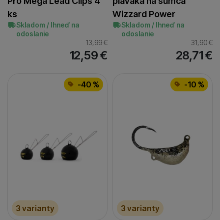
Pro Mega Lead Clips 4
plaváka na sumca
ks
Wizzard Power
Skladom / Ihneď na
Skladom / Ihneď na
odoslanie
odoslanie
13,99
€
31,90
€
12,59
€
28,71
€
-40 %
-10 %
3 varianty
3 varianty