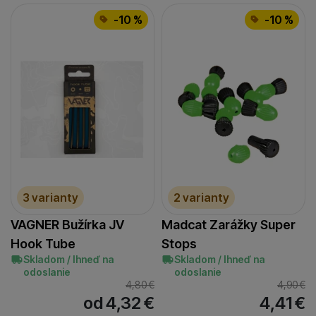
-10 %
-10 %
3 varianty
2 varianty
VAGNER Bužírka JV
Madcat Zarážky Super
Hook Tube
Stops
Skladom / Ihneď na
Skladom / Ihneď na
odoslanie
odoslanie
4,80
€
4,90
€
od 4,32
€
4,41
€