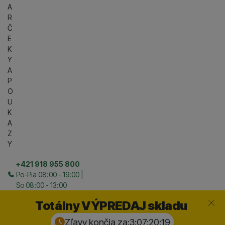
A
R
Č
E
K
Y
A
P
O
U
K
A
Z
Y
+421 918 955 800
Po-Pia 08:00 - 19:00 |
So 08:00 - 13:00
Zavrieť
Totálny VÝPREDAJ skladu
Zľavy končia za:
3:07:20:
18