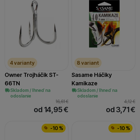
4 varianty
8 variant
Owner Trojháčik ST-
Sasame Háčiky
66TN
Kamikaze
Skladom / Ihneď na
Skladom / Ihneď na
odoslanie
odoslanie
16,61
€
4,12
€
od 14,95
€
od 3,71
€
-10 %
-10 %