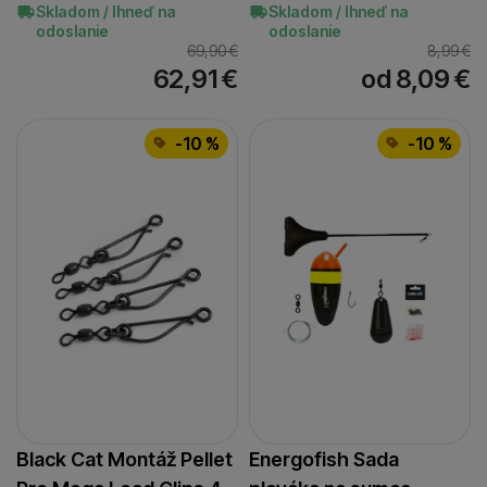
Skladom / Ihneď na
Skladom / Ihneď na
odoslanie
odoslanie
69,90
€
8,99
€
62,91
€
od 8,09
€
-10 %
-10 %
Black Cat Montáž Pellet
Energofish Sada