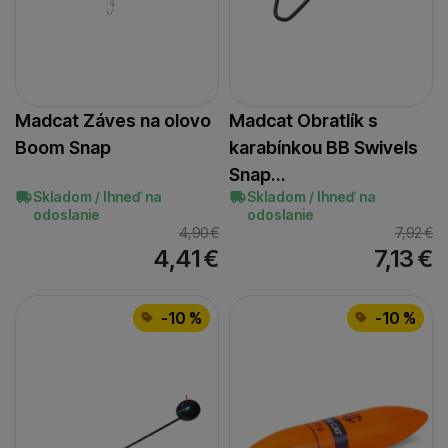
Madcat Záves na olovo
Madcat Obratlík s
Boom Snap
karabínkou BB Swivels
Snap…
Skladom / Ihneď na
Skladom / Ihneď na
odoslanie
odoslanie
4,90
€
7,92
€
4,41
€
7,13
€
-10 %
-10 %