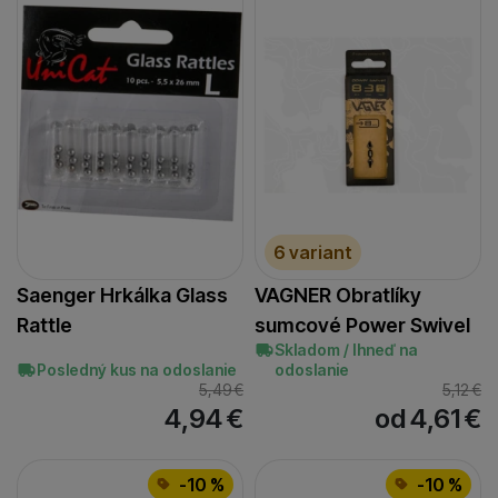
6 variant
Saenger Hrkálka Glass
VAGNER Obratlíky
Rattle
sumcové Power Swivel
Skladom / Ihneď na
Posledný kus na odoslanie
odoslanie
5,49
€
5,12
€
4,94
€
od 4,61
€
-10 %
-10 %