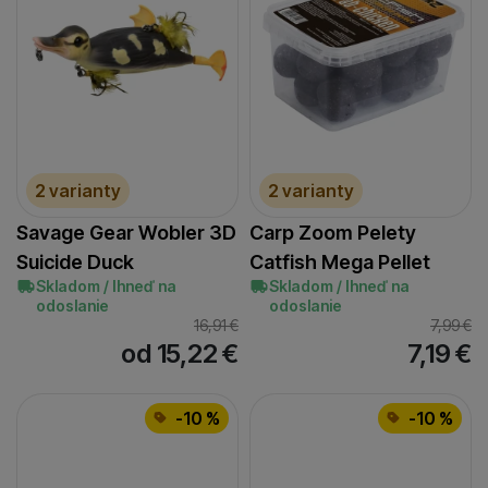
2 varianty
2 varianty
Savage Gear Wobler 3D
Carp Zoom Pelety
Suicide Duck
Catfish Mega Pellet
Skladom / Ihneď na
Skladom / Ihneď na
odoslanie
odoslanie
16,91
€
7,99
€
od 15,22
€
7,19
€
-10 %
-10 %