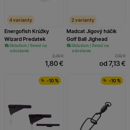
4 varianty
2 varianty
Energofish Krúžky
Madcat Jigový háčik
Wizard Predatek
Golf Ball Jighead
Skladom / Ihneď na
Skladom / Ihneď na
odoslanie
odoslanie
2,00
€
7,92
€
1,80
€
od 7,13
€
-10 %
-10 %