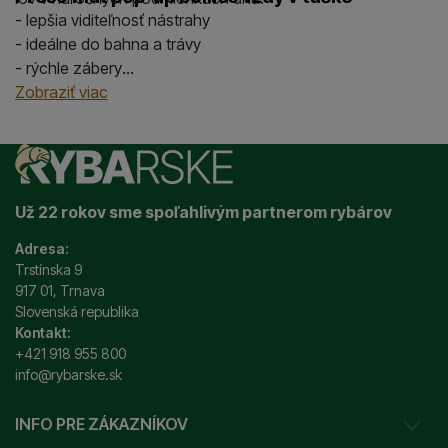
- lepšia viditeľnosť nástrahy
- ideálne do bahna a trávy
- rýchle zábery
- univerzálne použitie
Zobraziť viac
Už 22 rokov sme spoľahlivým partnerom rybárov
Adresa:
Trstínska 9
917 01, Trnava
Slovenská republika
Kontakt:
+421 918 955 800
info@rybarske.sk
INFO PRE ZÁKAZNÍKOV