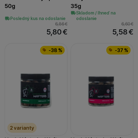
50g
35g
kalamár/losos
(
1
)
Skladom / Ihneď na
ovocie
(
11
)
Posledný kus na odoslanie
odoslanie
ovocie/korenie
6,86
€
6,60
€
(
1
)
5,80
€
5,58
€
púpava
(
3
)
patentka/planktón/rybie múčky
(
1
)
-38 %
-37 %
pomaranč
(
4
)
pomaranč/škorica
(
1
)
rak
(
1
)
rak/ovocie
(
1
)
ryba
(
1
)
ryba/robin red
(
1
)
ríbezľa
(
1
)
scopex
(
4
)
scopex/kalamár
(
1
)
2 varianty
scopex/smotana
(
2
)