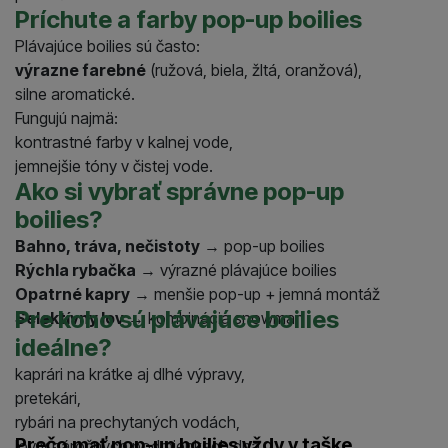
Príchute a farby pop-up boilies
Plávajúce boilies sú často:
výrazne farebné
(ružová, biela, žltá, oranžová),
silne aromatické.
Fungujú najmä:
kontrastné farby v kalnej vode,
jemnejšie tóny v čistej vode.
Ako si vybrať správne pop-up
boilies?
Bahno, tráva, nečistoty
→ pop-up boilies
Rýchla rybačka
→ výrazné plávajúce boilies
Opatrné kapry
→ menšie pop-up + jemná montáž
Pre koho sú plávajúce boilies
Selektívny lov
→ kombinácia snowman
ideálne?
kaprári na krátke aj dlhé výpravy,
pretekári,
rybári na prechytaných vodách,
Prečo mať pop-up boilies vždy v taške
lov v náročných podmienkach dna.