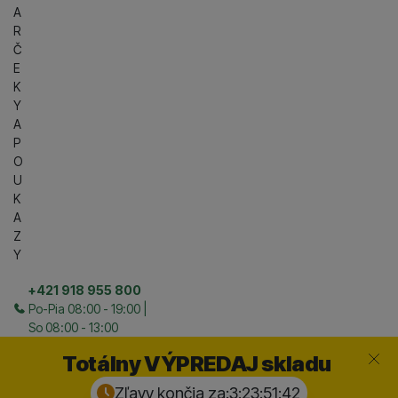
A
R
Č
E
K
Y
A
P
O
U
K
A
Z
Y
+421 918 955 800
Po-Pia 08:00 - 19:00 |
So 08:00 - 13:00
Zavrieť
Totálny VÝPREDAJ skladu
Zľavy končia za:
3:23:51:
41