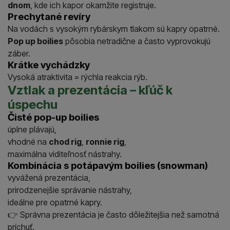
dnom
, kde ich kapor okamžite registruje.
Prechytané revíry
Na vodách s vysokým rybárskym tlakom sú kapry opatrné.
Pop up boilies
pôsobia netradične a často vyprovokujú
záber.
Krátke vychádzky
Vysoká atraktivita = rýchla reakcia rýb.
Vztlak a prezentácia – kľúč k
úspechu
Čisté pop-up boilies
úplne plávajú,
vhodné na
chod rig
,
ronnie rig
,
maximálna viditeľnosť nástrahy.
Kombinácia s potápavým boilies (snowman)
vyvážená prezentácia,
prirodzenejšie správanie nástrahy,
ideálne pre opatrné kapry.
👉 Správna prezentácia je často dôležitejšia než samotná
príchuť.