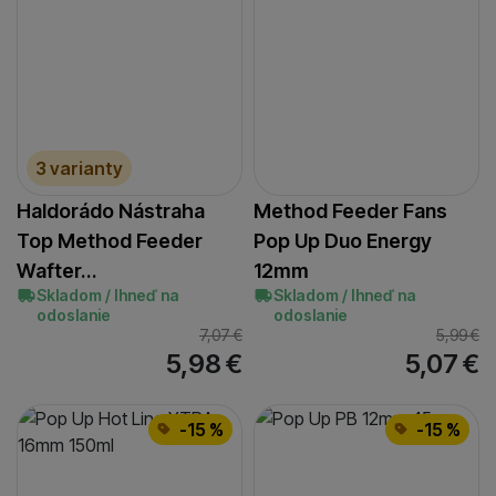
3 varianty
Haldorádo Nástraha
Method Feeder Fans
Top Method Feeder
Pop Up Duo Energy
Wafter…
12mm
Skladom / Ihneď na
Skladom / Ihneď na
odoslanie
odoslanie
7,07
€
5,99
€
5,98
€
5,07
€
-15 %
-15 %