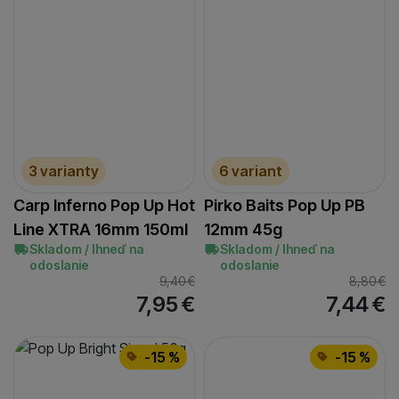
3 varianty
6 variant
Carp Inferno Pop Up Hot
Pirko Baits Pop Up PB
Line XTRA 16mm 150ml
12mm 45g
Skladom / Ihneď na
Skladom / Ihneď na
odoslanie
odoslanie
9,40
€
8,80
€
7,95
€
7,44
€
-15 %
-15 %