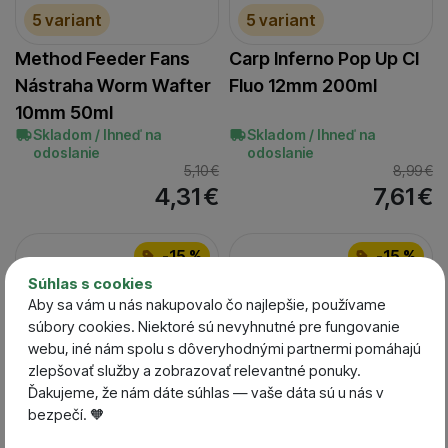
5 variant
5 variant
Method Feeder Fans
Carp Inferno Pop Up CI
Nástraha Worm Wafter
Fluo 12mm 200ml
10mm 50ml
Skladom / Ihneď na
Skladom / Ihneď na
odoslanie
odoslanie
5,10
€
8,99
€
4,31
€
7,61
€
-15 %
-15 %
Súhlas s cookies
Aby sa vám u nás nakupovalo čo najlepšie, používame
súbory cookies. Niektoré sú nevyhnutné pre fungovanie
webu, iné nám spolu s dôveryhodnými partnermi pomáhajú
zlepšovať služby a zobrazovať relevantné ponuky.
Ďakujeme, že nám dáte súhlas — vaše dáta sú u nás v
bezpečí. 🧡