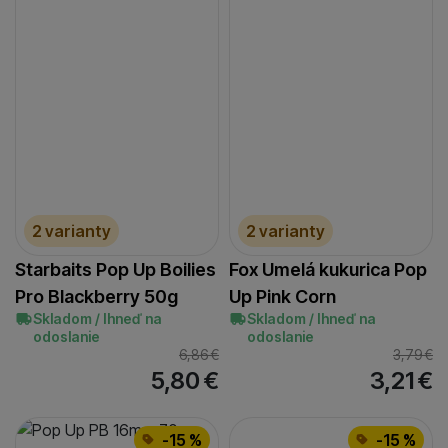
2 varianty
2 varianty
Starbaits Pop Up Boilies
Fox Umelá kukurica Pop
Pro Blackberry 50g
Up Pink Corn
Skladom / Ihneď na
Skladom / Ihneď na
odoslanie
odoslanie
6,86
€
3,79
€
5,80
€
3,21
€
-15 %
-15 %