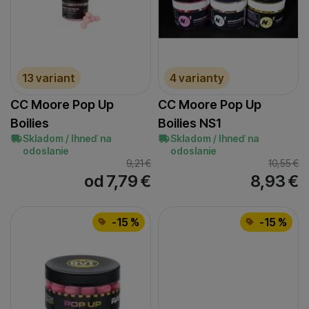
13 variant
4 varianty
CC Moore Pop Up
CC Moore Pop Up
Boilies
Boilies NS1
Skladom / Ihneď na
Skladom / Ihneď na
odoslanie
odoslanie
9,21
€
10,55
€
od 7,79
€
8,93
€
-15 %
-15 %