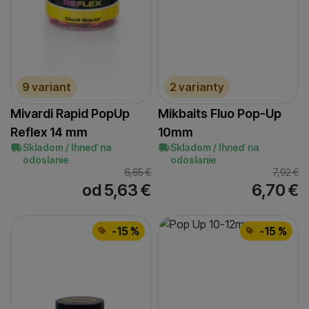
9 variant
2 varianty
Mivardi Rapid PopUp
Mikbaits Fluo Pop-Up
Reflex 14 mm
10mm
Skladom / Ihneď na
Skladom / Ihneď na
odoslanie
odoslanie
6,65
€
7,92
€
od 5,63
€
6,70
€
-15 %
-15 %