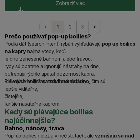
Zobraziť viac
1
2
3
nasledujúci
Prečo používať pop-up boilies?
Podľa dát (search intent) rybári vyhľadávajú
pop up boilies
na kapry
najmä vtedy, keď:
je dno zanesené bahnom alebo trávou,
ryby sú opatrné a ignorujú nástrahy na dne,
potrebujú rýchlo upútať pozornosť kapra,
lovia na krátky čas alebo pretekársky.
Plávajúce boilies sa
zdvihnú nad dno
, čím sú:
lepšie viditeľné,
čistejšie,
ľahšie nasateľné kaprom.
Kedy sú plávajúce boilies
najúčinnejšie?
Bahno, nánosy, tráva
Pop-up boilies neležia v nečistotách, ale
vznášajú sa nad