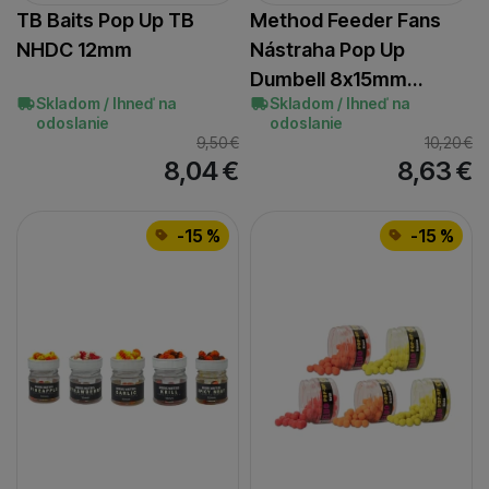
TB Baits Pop Up TB
Method Feeder Fans
NHDC 12mm
Nástraha Pop Up
Dumbell 8x15mm…
Skladom / Ihneď na
Skladom / Ihneď na
odoslanie
odoslanie
9,50
€
10,20
€
8,04
€
8,63
€
-15 %
-15 %