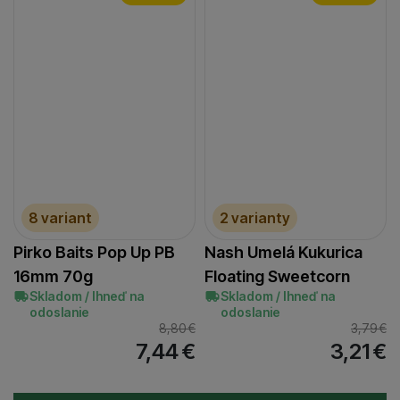
8 variant
2 varianty
Pirko Baits Pop Up PB
Nash Umelá Kukurica
16mm 70g
Floating Sweetcorn
Skladom / Ihneď na
Skladom / Ihneď na
odoslanie
odoslanie
8,80
€
3,79
€
7,44
€
3,21
€