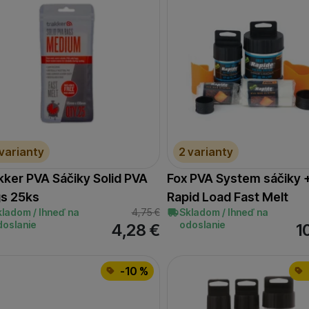
 varianty
2 varianty
kker PVA Sáčiky Solid PVA
Fox PVA System sáčiky +
s 25ks
Rapid Load Fast Melt
kladom / Ihneď na
4,75
€
Skladom / Ihneď na
doslanie
odoslanie
4,28
€
1
-10 %