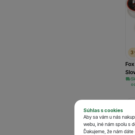
3
Fox
Slo
S
o
Súhlas s cookies
Aby sa vám u nás nakup
webu, iné nám spolu s 
Ďakujeme, že nám dáte s