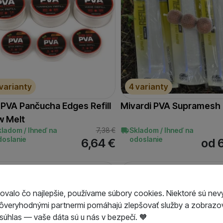
 varianty
4 varianty
 PVA Pančucha Edges Refill
Mivardi PVA Supramesh 
w Melt
kladom / Ihneď na
7,38
€
Skladom / Ihneď na
doslanie
odoslanie
6,64
€
od 
-10 %
ovalo čo najlepšie, používame súbory cookies. Niektoré sú nev
dôveryhodnými partnermi pomáhajú zlepšovať služby a zobrazov
úhlas — vaše dáta sú u nás v bezpečí. 🧡