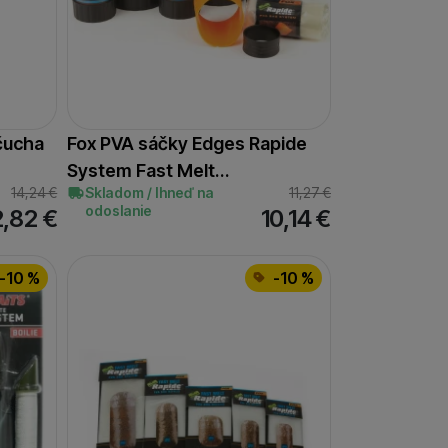
čucha
Fox PVA sáčky Edges Rapide
System Fast Melt…
14,24
€
Skladom / Ihneď na
11,27
€
odoslanie
2,82
€
10,14
€
-10 %
-10 %