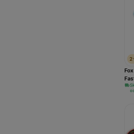
2
Fox
Fas
S
o