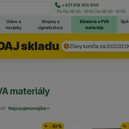
e
+421 918 955 800
Hľadať
Po-Pia 08:00 - 19:00 | So 08:00 - 13:00
Udice a
Stojany a
Bižutéria a PVA
Spô
navijaky
signalizátory
materiály
DAJ skladu
Zľavy končia za:
3:03:01:
5
A materiály
diť
Najzaujímavejšie
Najzaujímavejšie
Najlacnejšie
odukty
Najdrahšie
-10 %