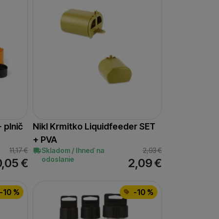
 plnič
Nikl Krmitko Liquidfeeder SET
+ PVA
11,17
€
Skladom / Ihneď na
2,93
€
odoslanie
0,05
€
2,09
€
-10 %
-10 %