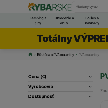
Vyhľadávani
Kemping a
Oblečenie a
Boilies a
člny
obuv
návnady
Totálny VÝPRE
Bižutéria a PVA materiály
PVA materiály
Rybarske.sk
PV
Cena
(€)
Filtrovať produkty
Výrobcovia
Zora
až
Mivardi
Nash
Dostupnosť
(
4
)
(
5
)
Pr
Skladom / Ihneď na odoslanie
PVA Hydrospol
Fox
(
11
)
(
10
)