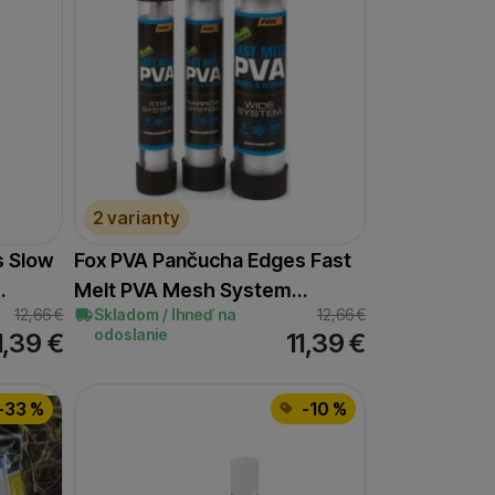
2 varianty
s Slow
Fox PVA Pančucha Edges Fast
…
Melt PVA Mesh System…
12,66
€
Skladom / Ihneď na
12,66
€
odoslanie
1,39
€
11,39
€
-33 %
-10 %