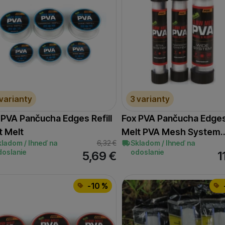
 varianty
3 varianty
 PVA Pančucha Edges Refill
Fox PVA Pančucha Edge
t Melt
Melt PVA Mesh System
kladom / Ihneď na
6,32
€
Skladom / Ihneď na
doslanie
odoslanie
5,69
€
1
-10 %