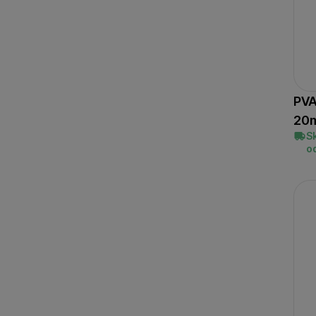
PVA
20
S
o