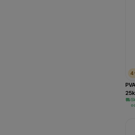
(
22
)
Carp ´R´ Us
Carp Expert
(
1
)
(
1
)
Posledný kus na odoslanie
(
2
)
Zobraziť viac
Nikl
Starbaits
Strategy
(
1
)
(
1
)
(
1
)
Trakker
(
1
)
4
PVA
25k
S
o