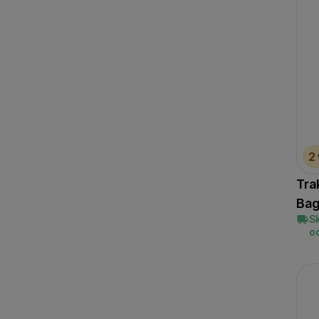
2
Tra
Bag
S
o