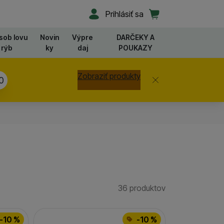
Užívateľská sekcia
Košík
Prihlásiť sa
sob lovu
Novin
Výpre
DARČEKY A
rýb
ky
daj
POUKAZY
Zobraziť produkty
Zavrieť
8
36 produktov
Nájdených produk
-10 %
-10 %