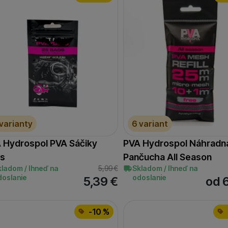
 varianty
6 variant
 Hydrospol PVA Sáčiky
PVA Hydrospol Náhradn
s
Pančucha All Season
kladom / Ihneď na
5,99
€
Skladom / Ihneď na
doslanie
odoslanie
5,39
€
od 
-10 %