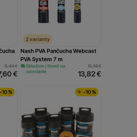
 zobrazovať ponuky,
erov.
2 varianty
čucha
Nash PVA Pančucha Webcast
PVA System 7 m
8,44
€
Skladom / Ihneď na
15,36
€
odoslanie
7,60
€
13,82
€
-10 %
-10 %