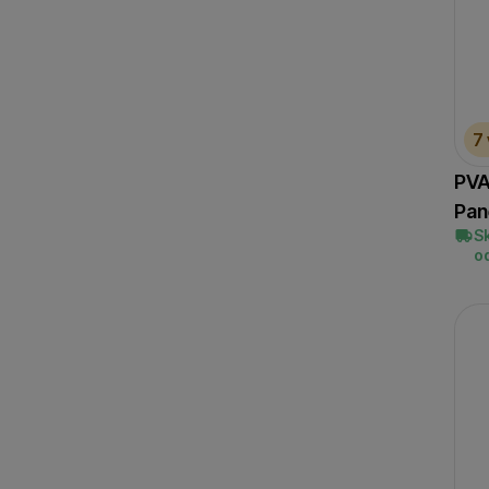
Marketingové cookies p
ktoré vás skutočne zauj
7
PVA
Pan
S
o