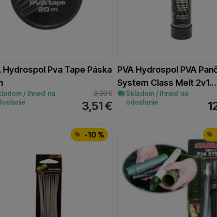
 Hydrospol Pva Tape Páska
PVA Hydrospol PVA Pan
m
System Class Melt 2v1…
kladom / Ihneď na
3,90
€
Skladom / Ihneď na
doslanie
odoslanie
3,51
€
1
-10 %