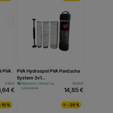
á PVA
PVA Hydrospol PVA Pančucha
System 3v1…
7,38
€
Skladom / Ihneď na
16,50
€
odoslanie
6,64
€
14,85
€
-10 %
-29 %