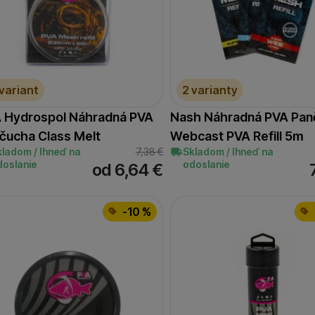
oužívame my aj naši dôveryhodní partneri, aby sme vám mohli
ímajú — či už na našom webe, alebo na stránkach našich partn
 variant
2 varianty
 Hydrospol Náhradná PVA
Nash Náhradná PVA Pan
čucha Class Melt
Webcast PVA Refill 5m
kladom / Ihneď na
7,38
€
Skladom / Ihneď na
doslanie
odoslanie
od 6,64
€
-10 %