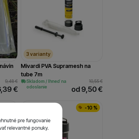
3 varianty
návin
Mivardi PVA Supramesh na
tube 7m
9,48
€
Skladom / Ihneď na
10,55
€
odoslanie
6,39
€
od 9,50
€
-10 %
-10 %
yhnutné pre fungovanie
ať relevantné ponuky.