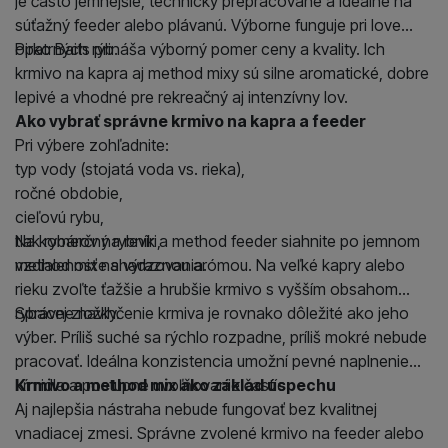
je často jemnejšie, technicky prepracované a ideálne na
súťažný feeder alebo plávanú. Výborne funguje pri love
opatrných rýb.
Pirko Baits prináša výborný pomer ceny a kvality. Ich
krmivo na kapra aj method mixy sú silne aromatické, dobre
lepivé a vhodné pre rekreačný aj intenzívny lov.
Ako vybrať správne krmivo na kapra a feeder
Pri výbere zohľadnite:
typ vody (stojatá voda vs. rieka),
ročné obdobie,
cieľovú rybu,
tlak rybárov na revíri,
Na komerčný rybník a method feeder siahnite po jemnom
vzdialenosť nahadzovania.
method mixe s výraznou arómou. Na veľké kapry alebo
rieku zvoľte ťažšie a hrubšie krmivo s vyšším obsahom
rybacej zložky.
Správne navlhčenie krmiva je rovnako dôležité ako jeho
výber. Príliš suché sa rýchlo rozpadne, príliš mokré nebude
pracovať. Ideálna konzistencia umožní pevné naplnenie
kŕmidla a postupné uvoľňovanie častíc.
Krmivo a method mix ako základ úspechu
Aj najlepšia nástraha nebude fungovať bez kvalitnej
vnadiacej zmesi. Správne zvolené krmivo na feeder alebo