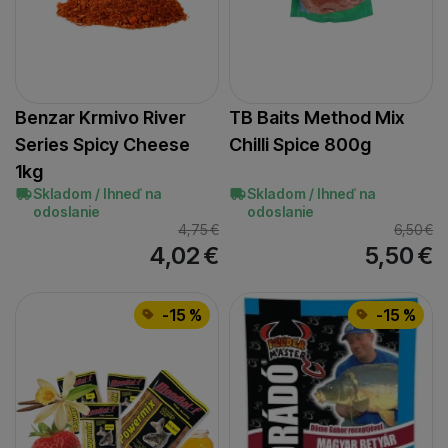
Benzar Krmivo River
TB Baits Method Mix
Series Spicy Cheese
Chilli Spice 800g
1kg
Skladom / Ihneď na
Skladom / Ihneď na
odoslanie
odoslanie
4,75
€
6,50
€
4,02
€
5,50
€
-15 %
-15 %