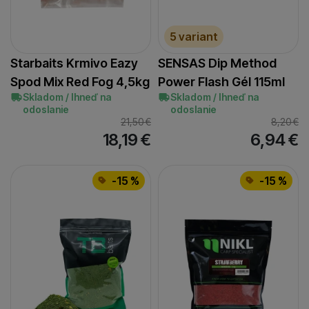
sladká
(
3
)
sladký krém
(
1
)
5 variant
studená voda
(
2
)
syr
(
6
)
Starbaits Krmivo Eazy
SENSAS Dip Method
štuka
Spod Mix Red Fog 4,5kg
Power Flash Gél 115ml
(
1
)
Skladom / Ihneď na
Skladom / Ihneď na
tuniak
(
1
)
odoslanie
odoslanie
tutti frutti
(
1
)
21,50
€
8,20
€
18,19
€
6,94
€
tigrí orech/kukurica
(
1
)
vanilka
(
7
)
višňa
-15 %
-15 %
(
1
)
višňa/ryba
(
1
)