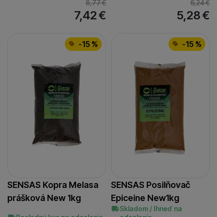
8,77
€
6,24
€
7,42
€
5,28
€
-15 %
-15 %
SENSAS Kopra Melasa
SENSAS Posilňovač
prášková New 1kg
Epiceine New1kg
Skladom / Ihneď na