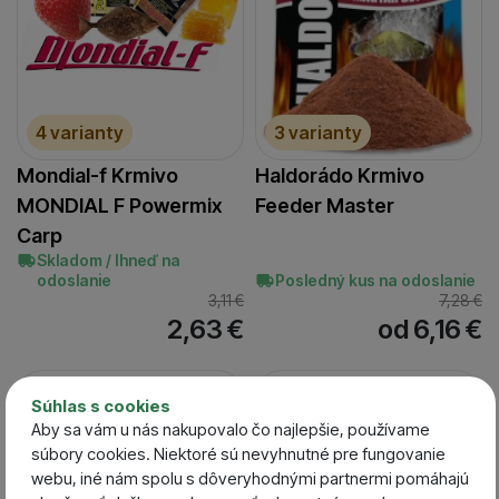
4 varianty
3 varianty
Mondial-f Krmivo
Haldorádo Krmivo
MONDIAL F Powermix
Feeder Master
Carp
Skladom / Ihneď na
odoslanie
Posledný kus na odoslanie
3,11
€
7,28
€
2,63
€
od 6,16
€
-15 %
-15 %
Súhlas s cookies
Aby sa vám u nás nakupovalo čo najlepšie, používame
súbory cookies. Niektoré sú nevyhnutné pre fungovanie
webu, iné nám spolu s dôveryhodnými partnermi pomáhajú