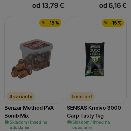
od 13,79
€
od 6,16
€
-15 %
-15 %
4 varianty
5 variant
Benzar Method PVA
SENSAS Krmivo 3000
Bomb Mix
Carp Tasty 1kg
Skladom / Ihneď na
Skladom / Ihneď na
odoslanie
odoslanie