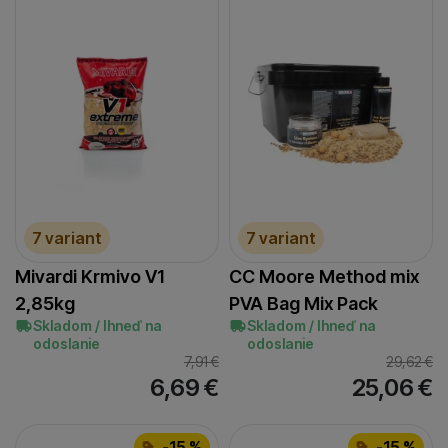
7 variant
7 variant
Mivardi Krmivo V1
CC Moore Method mix
2,85kg
PVA Bag Mix Pack
Skladom / Ihneď na
Skladom / Ihneď na
odoslanie
odoslanie
7,91
€
29,62
€
6,69
€
25,06
€
-15 %
-15 %