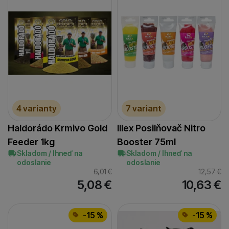
4 varianty
7 variant
Haldorádo Krmivo Gold
Illex Posilňovač Nitro
Feeder 1kg
Booster 75ml
Skladom / Ihneď na
Skladom / Ihneď na
odoslanie
odoslanie
6,01
€
12,57
€
5,08
€
10,63
€
-15 %
-15 %