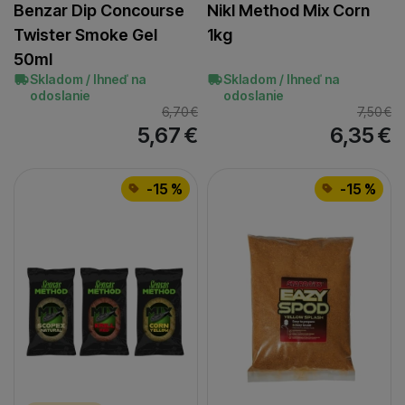
Benzar Dip Concourse
Nikl Method Mix Corn
krv
(
1
)
Twister Smoke Gel
1kg
kreveta
(
2
)
50ml
krill
(
14
)
Skladom / Ihneď na
Skladom / Ihneď na
odoslanie
odoslanie
krill/korenie
(
1
)
6,70
€
7,50
€
kukurica
(
9
)
5,67
€
6,35
€
mango
(
5
)
med
(
10
)
-15 %
-15 %
med/banán
(
1
)
med/citrón
(
1
)
melasa
(
2
)
mušľa
(
4
)
natural
(
5
)
kalamár
(
2
)
kalamár/krill
(
2
)
ostriež
(
1
)