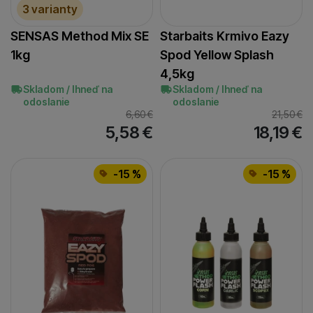
3 varianty
ovocie
(
2
)
patentka
(
3
)
SENSAS Method Mix SE
Starbaits Krmivo Eazy
perník
(
4
)
1kg
Spod Yellow Splash
plotica
(
3
)
4,5kg
Skladom / Ihneď na
Skladom / Ihneď na
pstruh
(
1
)
odoslanie
odoslanie
rak
(
1
)
6,60
€
21,50
€
5,58
€
18,19
€
rak/ovocie
(
1
)
ryba
(
4
)
ryba/pečeň
(
1
)
-15 %
-15 %
ryba/korenie
(
1
)
sardinka
(
1
)
scopex
(
2
)
scopex/ryba
(
1
)
scopex/vanilka
(
1
)
škorica/orech
(
1
)