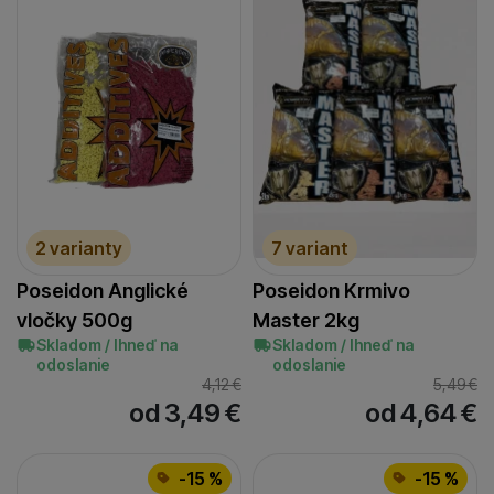
2 varianty
7 variant
Poseidon Anglické
Poseidon Krmivo
vločky 500g
Master 2kg
Skladom / Ihneď na
Skladom / Ihneď na
odoslanie
odoslanie
4,12
€
5,49
€
od 3,49
€
od 4,64
€
-15 %
-15 %