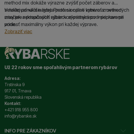
method mix dokáže výrazne zvýšiť počet záberov a
selektovať väčšie ryby. Preto sa oplatí vyberať z overených
V našej ponuke nájdete profesionálne krmivo a method
značiek a prispôsobiť výber konkrétnym podmienkam pri
mixy pre rekreačných rybárov aj pretekárov – pripravené
vode.
priniesť maximálny výkon pri každej výprave.
Zobraziť viac
Už 22 rokov sme spoľahlivým partnerom rybárov
Adresa:
Trstínska 9
917 01, Trnava
Slovenská republika
Kontakt:
+421 918 955 800
info@rybarske.sk
INFO PRE ZÁKAZNÍKOV