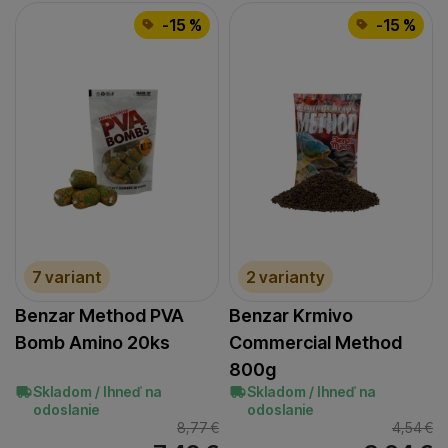
-15 %
-15 %
7 variant
2 varianty
Benzar Method PVA
Benzar Krmivo
Bomb Amino 20ks
Commercial Method
800g
Skladom / Ihneď na
Skladom / Ihneď na
odoslanie
odoslanie
8,77
€
4,54
€