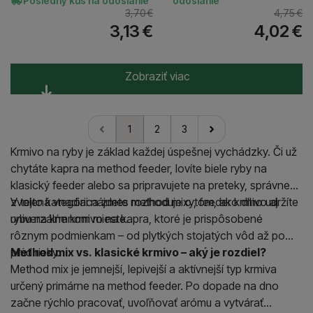
Posledný kus na odoslanie
odoslanie
3,70
€
4,75
€
3,13
€
4,02
€
Zobraziť viac
1
2
3
nasledujúci
Krmivo na ryby je základ každej úspešnej vychádzky. Či už
chytáte kapra na method feeder, lovíte biele ryby na
klasický feeder alebo sa pripravujete na preteky, správne
zvolená vnadiaca zmes rozhoduje o tom, ako dlho udržíte
V tejto kategórii nájdete method mixy, feeder krmivo aj
rybu na kŕmnom mieste.
univerzálne krmivo na kapra, ktoré je prispôsobené
rôznym podmienkam – od plytkých stojatých vôd až po
prúd rieky.
Method mix vs. klasické krmivo – aký je rozdiel?
Method mix je jemnejší, lepivejší a aktívnejší typ krmiva
určený primárne na method feeder. Po dopade na dno
začne rýchlo pracovať, uvoľňovať arómu a vytvárať