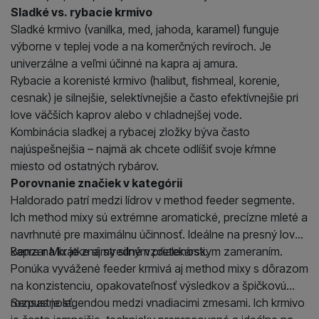
Sladké vs. rybacie krmivo
Sladké krmivo (vanilka, med, jahoda, karamel) funguje
výborne v teplej vode a na komerčných revíroch. Je
univerzálne a veľmi účinné na kapra aj amura.
Rybacie a korenisté krmivo (halibut, fishmeal, korenie,
cesnak) je silnejšie, selektívnejšie a často efektívnejšie pri
love väčších kaprov alebo v chladnejšej vode.
Kombinácia sladkej a rybacej zložky býva často
najúspešnejšia – najmä ak chcete odlíšiť svoje kŕmne
miesto od ostatných rybárov.
Porovnanie značiek v kategórii
Haldorado patrí medzi lídrov v method feeder segmente.
Ich method mixy sú extrémne aromatické, precízne mleté a
navrhnuté pre maximálnu účinnosť. Ideálne na presný lov
kapra na krátke aj stredné vzdialenosti.
Benzar Mix je známy silným pretekárskym zameraním.
Ponúka vyvážené feeder krmivá aj method mixy s dôrazom
na konzistenciu, opakovateľnosť výsledkov a špičkovú
rozpustnosť.
Sensas je legendou medzi vnadiacimi zmesami. Ich krmivo