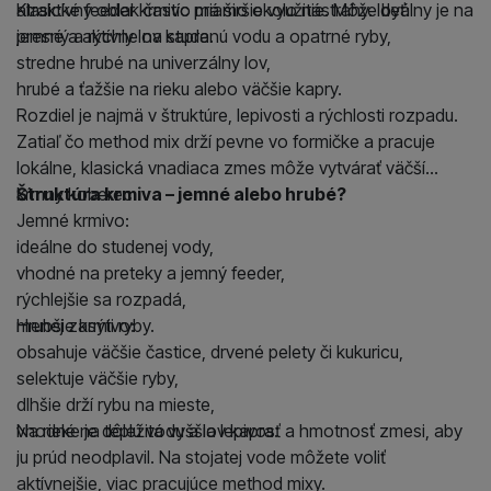
atraktívny oblak častíc priamo okolo nástrahy. Ideálny je na
Klasické feeder krmivo má širšie využitie. Môže byť:
presný a rýchly lov kapra.
jemné a aktívne na studenú vodu a opatrné ryby,
stredne hrubé na univerzálny lov,
hrubé a ťažšie na rieku alebo väčšie kapry.
Rozdiel je najmä v štruktúre, lepivosti a rýchlosti rozpadu.
Zatiaľ čo method mix drží pevne vo formičke a pracuje
lokálne, klasická vnadiaca zmes môže vytvárať väčší
kŕmny koberec.
Štruktúra krmiva – jemné alebo hrubé?
Jemné krmivo:
ideálne do studenej vody,
vhodné na preteky a jemný feeder,
rýchlejšie sa rozpadá,
menej zasýti ryby.
Hrubšie krmivo:
obsahuje väčšie častice, drvené pelety či kukuricu,
selektuje väčšie ryby,
dlhšie drží rybu na mieste,
vhodné na teplú vodu a lov kapra.
Na rieke je dôležitá vyššia lepivosť a hmotnosť zmesi, aby
ju prúd neodplavil. Na stojatej vode môžete voliť
aktívnejšie, viac pracujúce method mixy.