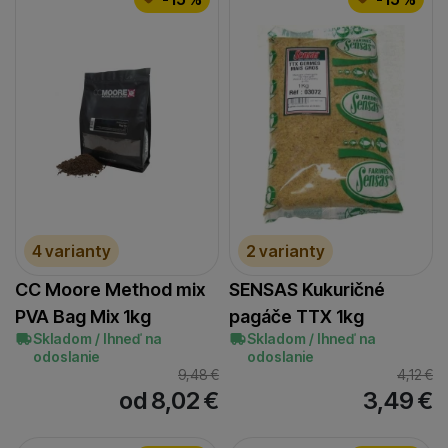
4 varianty
2 varianty
CC Moore Method mix
SENSAS Kukuričné
PVA Bag Mix 1kg
pagáče TTX 1kg
Skladom / Ihneď na
Skladom / Ihneď na
odoslanie
odoslanie
9,48
€
4,12
€
od 8,02
€
3,49
€