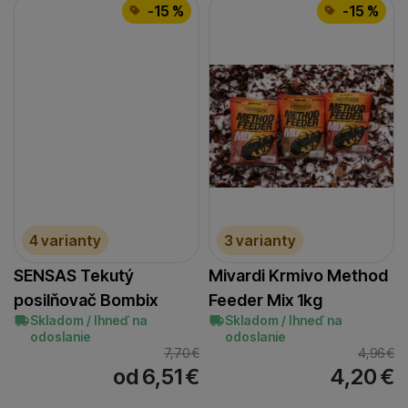
-15 %
-15 %
4 varianty
3 varianty
SENSAS Tekutý
Mivardi Krmivo Method
posilňovač Bombix
Feeder Mix 1kg
Skladom / Ihneď na
Skladom / Ihneď na
odoslanie
odoslanie
7,70
€
4,96
€
od 6,51
€
4,20
€