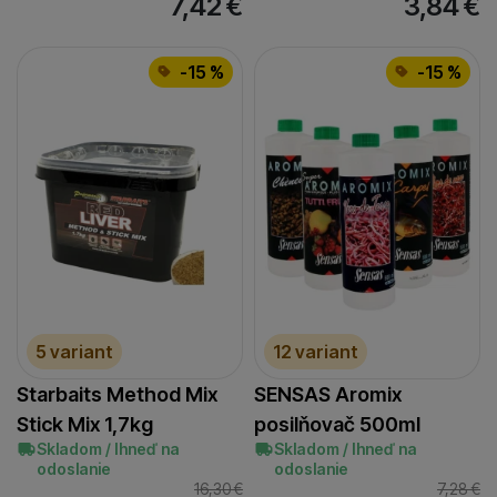
7,42
€
3,84
€
-15 %
-15 %
5 variant
12 variant
Starbaits Method Mix
SENSAS Aromix
Stick Mix 1,7kg
posilňovač 500ml
Skladom / Ihneď na
Skladom / Ihneď na
odoslanie
odoslanie
16,30
€
7,28
€