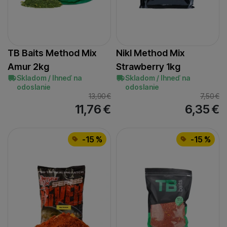
TB Baits Method Mix
Nikl Method Mix
Amur 2kg
Strawberry 1kg
Skladom / Ihneď na
Skladom / Ihneď na
odoslanie
odoslanie
13,90
€
7,50
€
11,76
€
6,35
€
-15 %
-15 %