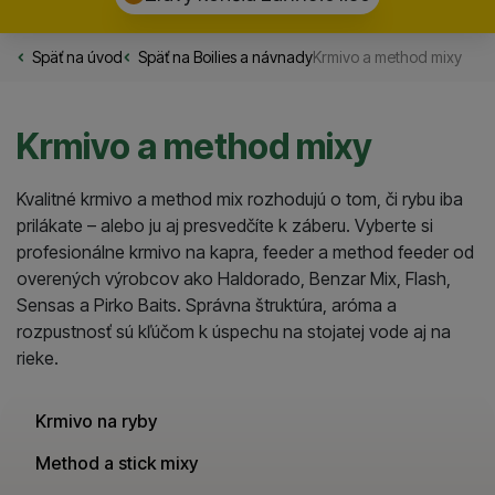
Späť na úvod
Rybarske.sk
Späť na
Boilies a návnady
Krmivo a method mixy
Krmivo a method mixy
Kvalitné krmivo a method mix rozhodujú o tom, či rybu iba
prilákate – alebo ju aj presvedčíte k záberu. Vyberte si
profesionálne krmivo na kapra, feeder a method feeder od
overených výrobcov ako Haldorado, Benzar Mix, Flash,
Sensas a Pirko Baits. Správna štruktúra, aróma a
rozpustnosť sú kľúčom k úspechu na stojatej vode aj na
rieke.
Krmivo na ryby
Method a stick mixy