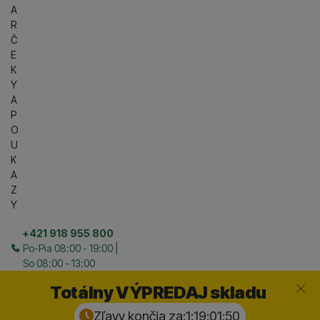
A
R
Č
E
K
Y
A
P
O
U
K
A
Z
Y
+421 918 955 800
Po-Pia 08:00 - 19:00 |
So 08:00 - 13:00
Zavrieť
Totálny VÝPREDAJ skladu
Zľavy končia za:
1:19:01:
49