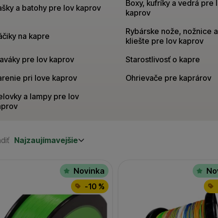
Boxy, kufríky a vedrá pre 
ašky a batohy pre lov kaprov
kaprov
Rybárske nože, nožnice a
áčiky na kapre
kliešte pre lov kaprov
aváky pre lov kaprov
Starostlivosť o kapre
renie pri love kaprov
Ohrievače pre kaprárov
elovky a lampy pre lov
aprov
diť
Najzaujímavejšie
Najzaujímavejšie
Najlacnejšie
odukty
Najdrahšie
Novinka
No
-10 %