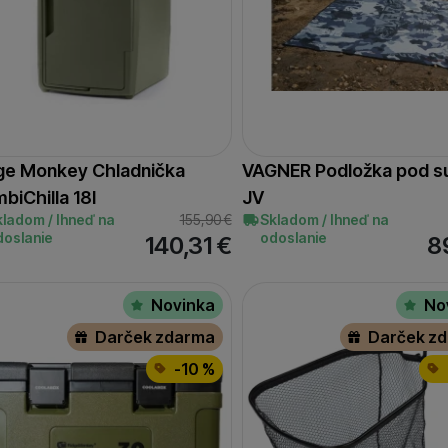
ge Monkey Chladnička
VAGNER Podložka pod 
biChilla 18l
JV
kladom / Ihneď na
155,90
€
Skladom / Ihneď na
doslanie
odoslanie
140,31
€
8
Novinka
No
Darček zdarma
Darček z
-10 %