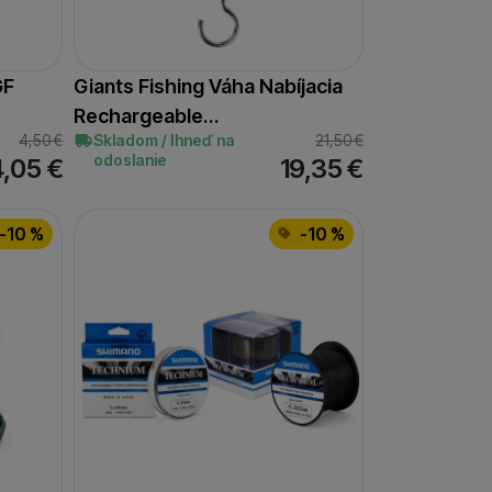
GF
Giants Fishing Váha Nabíjacia
Rechargeable…
4,50
€
Skladom / Ihneď na
21,50
€
odoslanie
4,05
€
19,35
€
-10 %
-10 %