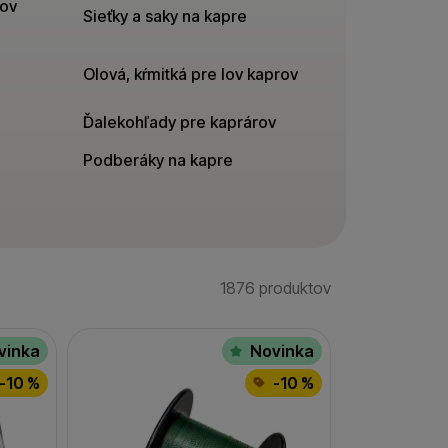
lov
Sieťky a saky na kapre
Olová, kŕmitká pre lov kaprov
Ďalekohľady pre kaprárov
Podberáky na kapre
1876 produktov
Nájdených produkt
vinka
Novinka
-10 %
-10 %