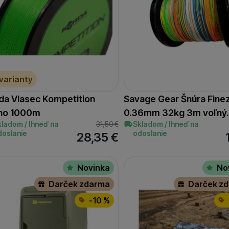
 varianty
da Vlasec Kompetition
Savage Gear Šnúra Fine
no 1000m
0.36mm 32kg 3m voľný
kladom / Ihneď na
31,50
€
Skladom / Ihneď na
doslanie
odoslanie
28,35
€
Novinka
No
Darček zdarma
Darček z
-10 %