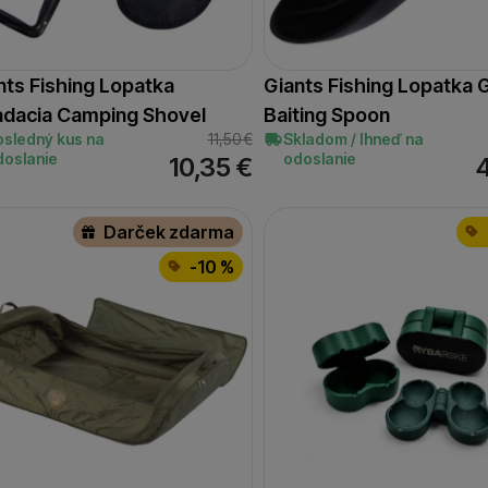
nts Fishing Lopatka
Giants Fishing Lopatka 
adacia Camping Shovel
Baiting Spoon
osledný kus na
11,50
€
Skladom / Ihneď na
doslanie
odoslanie
10,35
€
Darček zdarma
-10 %