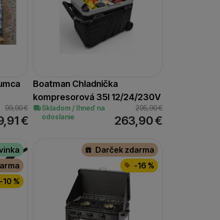
sumca
Boatman Chladnička
kompresorová 35l 12/24/230V
99,90
€
Skladom / Ihneď na
295,90
€
odoslanie
9,91
€
263,90
€
vinka
Darček zdarma
darma
-16 %
-10 %