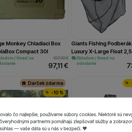
ge Monkey Chladiaci Box
Giants Fishing Podberák
laBox Compact 30l
Luxury X-Large Float 2,
kladom / Ihneď na
107,90
€
Skladom / Ihneď na
doslanie
odoslanie
97,11
€
7
Darček zdarma
-10 %
ovalo čo najlepšie, používame súbory cookies. Niektoré sú nev
dôveryhodnými partnermi pomáhajú zlepšovať služby a zobrazov
úhlas — vaše dáta sú u nás v bezpečí. 🧡