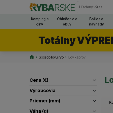
Vyhľadávani
Kemping a
Oblečenie a
Boilies a
člny
obuv
návnady
Totálny VÝPRE
Spôsob lovu rýb
Lov kaprov
Rybarske.sk
Lo
Cena
(€)
Filtrovať produkty
Výrobcovia
až
Mivardi
Nash
Priemer (mm)
(
278
)
(
133
)
K
0.02
Giants Fishing
(
1
)
Prologic
(
69
)
(
24
)
Váha (g)