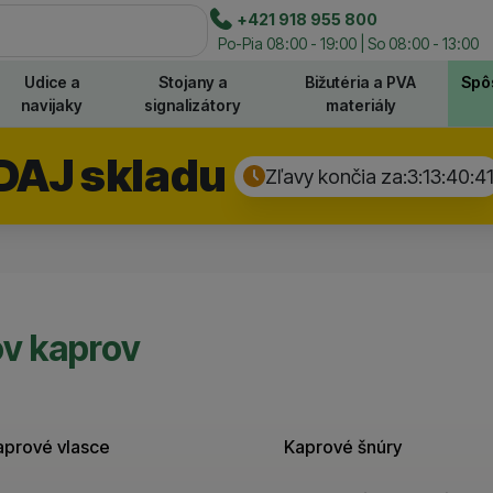
e
+421 918 955 800
Hľadať
Po-Pia 08:00 - 19:00 | So 08:00 - 13:00
Udice a
Stojany a
Bižutéria a PVA
Spô
navijaky
signalizátory
materiály
DAJ skladu
Zľavy končia za:
3:13:40:
4
v kaprov
aprové vlasce
Kaprové šnúry