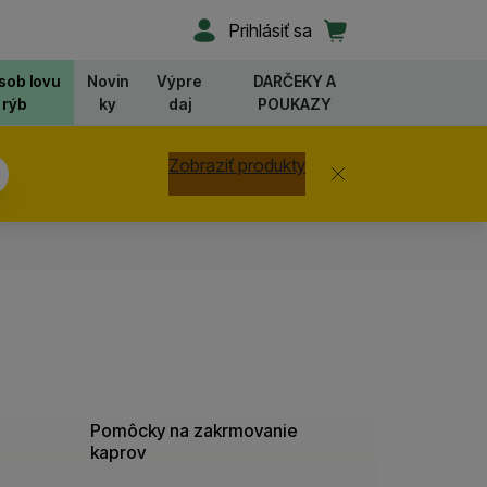
Užívateľská sekcia
Košík
Prihlásiť sa
sob lovu
Novin
Výpre
DARČEKY A
rýb
ky
daj
POUKAZY
Zobraziť produkty
Zavrieť
0
Pomôcky na zakrmovanie
kaprov