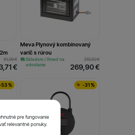
Meva Plynový kombinovaný
52m
varič s rúrou
81,90
€
Skladom / Ihneď na
319,50
€
odoslanie
3,71
€
269,90
€
-53 %
-31 %
yhnutné pre fungovanie
ať relevantné ponuky.