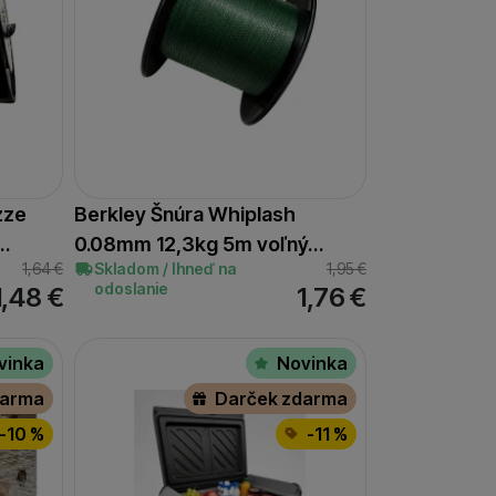
zze
Berkley Šnúra Whiplash
…
0.08mm 12,3kg 5m voľný…
1,64
€
Skladom / Ihneď na
1,95
€
odoslanie
1,48
€
1,76
€
vinka
Novinka
darma
Darček zdarma
-10 %
-11 %