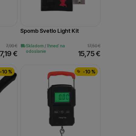
 zobrazovať ponuky,
erov.
Spomb Svetlo Light Kit
7,99
€
Skladom / Ihneď na
17,50
€
odoslanie
7,19
€
15,75
€
-10 %
-10 %