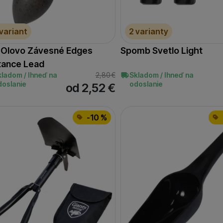
oužívame my aj naši dôveryhodní partneri, aby sme vám mohli
ímajú — či už na našom webe, alebo na stránkach našich partn
 variant
2 varianty
 Olovo Závesné Edges
Spomb Svetlo Light
tance Lead
kladom / Ihneď na
2,80
€
Skladom / Ihneď na
doslanie
odoslanie
od 2,52
€
-10 %