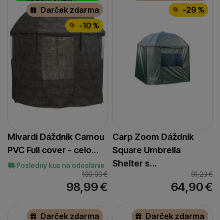
Darček zdarma
-29 %
-10 %
Mivardi Dáždnik Camou
Carp Zoom Dáždnik
PVC Full cover - celo…
Square Umbrella
Shelter s…
Posledný kus na odoslanie
109,99
€
91,23
€
98,99
€
64,90
€
Darček zdarma
Darček zdarma