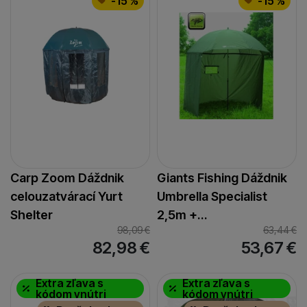
-15 %
-15 %
Carp Zoom Dáždnik
Giants Fishing Dáždnik
celouzatvárací Yurt
Umbrella Specialist
Shelter
2,5m +…
98,09
€
63,44
€
82,98
€
53,67
€
Extra zľava s
Extra zľava s
kódom vnútri
kódom vnútri