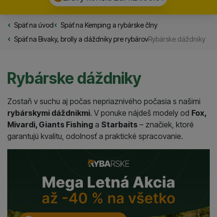
Späť na úvod
Rybarske.sk
Späť na
Kemping a rybárske člny
Späť na
Bivaky, brolly a dáždniky pre rybárov
Rybárske dáždniky
Rybárske dáždniky
Zostaň v suchu aj počas nepriaznivého počasia s našimi
rybárskymi dáždnikmi
. V ponuke nájdeš modely od
Fox,
Mivardi, Giants Fishing
a
Starbaits
– značiek, ktoré
garantujú kvalitu, odolnosť a praktické spracovanie.