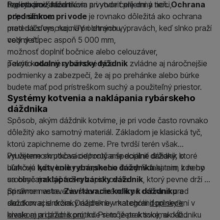
napínacími šnúrami.
teplotu pod dáždnikom a vytvoriť príjemný tieň.
Pre rybárov, ktorí trávia pri vode celé dni a noci,
Ochrana
pred slnkom pri vode
odporúčame:
je rovnako dôležitá ako ochrana
pred dažďom, najmä pri letných výpravách, keď slnko praží
materiál s vysokou UV ochranou,
celý deň.
vodný stĺpec aspoň 5 000 mm,
možnosť doplniť bočnice alebo celouzáver,
pevné kotvenie a búrkové tyče.
Takýto
odolný rybársky dáždnik
zvládne aj náročnejšie
podmienky a zabezpečí, že aj po prehánke alebo búrke
budete mať pod prístreškom suchý a použiteľný priestor.
Systémy kotvenia a naklápania rybárskeho
dáždnika
Spôsob, akým dáždnik kotvíme, je pri vode často rovnako
dôležitý ako samotný materiál. Základom je klasická tyč,
ktorú zapichneme do zeme. Pre tvrdší terén však
využijeme skrutkovacie hroty a špeciálne držiaky, ktoré
Pri veternom počasí odporúčame doplniť dáždnik o
uľahčujú
búrkové tyče, kolíky a napínacie šnúry. Vďaka nim z neho
kotvenie rybárskeho dáždnika
aj tam, kde by
sa obyčajná tyč ťažko zapichovala.
urobíme
naklápací rybársky dáždnik
, ktorý pevne drží aj
pri silnom vetre.
Správne nastavenie sklonu hrá rolu pri ochrane pred
Zavŕtavacie kolíky k dáždniku
a
skrutkovacie držiaky nájdeme v kategórii
dažďom aj slnkom. Dáždnik by mal chrániť pri sedení v
doplnky k
bivakom a dáždnikom
kresle aj pri práci s prútmi. Preto je praktické, ak kĺb
, kde si môžete k svojmu dáždniku