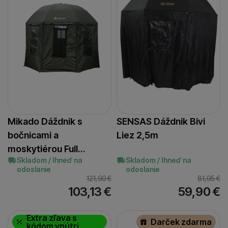
Mikado Dáždnik s
SENSAS Dáždnik Bivi
bočnicami a
Liez 2,5m
moskytiérou Full…
Skladom / Ihneď na
Skladom / Ihneď na
odoslanie
odoslanie
121,90
€
81,95
€
103,13
€
59,90
€
Extra zľava s
Darček zdarma
kódom vnútri