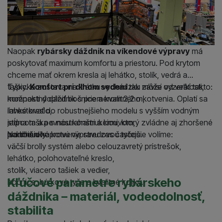
Naopak
rybársky dáždnik na víkendové výpravy
má
poskytovať maximum komfortu a priestoru. Pod krytom
chceme mať okrem kresla aj lehátko, stolík, vedrá a
tašky.
Typická zostava na krátku vychádzku môže vyzerať takto:
Komfort pri dlhom sedení
tak závisí od veľkosti,
možnosti doplniť bočnice a kvalitného kotvenia. Oplatí sa
kompaktný dáždnik s priemerom 2,2 m,
investovať do robustnejšieho modelu s vyšším vodným
ľahké kreslo,
stĺpcom a pevnou konštrukciou, ktorý zvládne aj zhoršené
jedna taška s nástrahami a krmivom,
podmienky.
jednoduché kotvenie stredovou tyčou.
Na dlhšiu kaprovú výpravu zas častejšie volíme:
väčší brolly systém alebo celouzavretý prístrešok,
lehátko, polohovateľné kreslo,
stolík, viacero tašiek a vedier,
Kľúčové parametre rybárskeho
bočnice, búrkové tyče a kvalitné kolíky.
dáždnika – materiál, vodeodolnosť,
stabilita