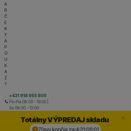
A
R
Č
E
K
Y
A
P
O
U
K
A
Z
Y
+421 918 955 800
Po-Pia 08:00 - 19:00 |
So 08:00 - 13:00
Zavrieť
Totálny VÝPREDAJ skladu
Zľavy končia za:
4:21:05:
00