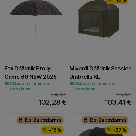
Fox Dáždnik Brolly
Mivardi Dáždnik Session
Camo 60 NEW 2025
Umbrella XL
Skladom / Ihneď na
Skladom / Ihneď na
odoslanie
odoslanie
120,90
€
114,90
€
102,28
€
103,41
€
Darček zdarma
Darček zdarma
-15 %
-27 %