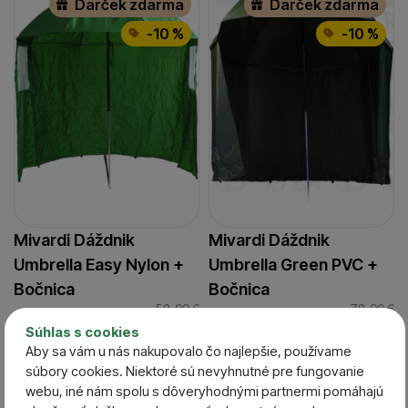
Darček zdarma
Darček zdarma
-10 %
-10 %
Mivardi Dáždnik
Mivardi Dáždnik
Umbrella Easy Nylon +
Umbrella Green PVC +
Bočnica
Bočnica
58,99
€
78,99
€
53,09
€
71,09
€
Súhlas s cookies
Aby sa vám u nás nakupovalo čo najlepšie, používame
súbory cookies. Niektoré sú nevyhnutné pre fungovanie
Extra zľava s
webu, iné nám spolu s dôveryhodnými partnermi pomáhajú
kódom vnútri