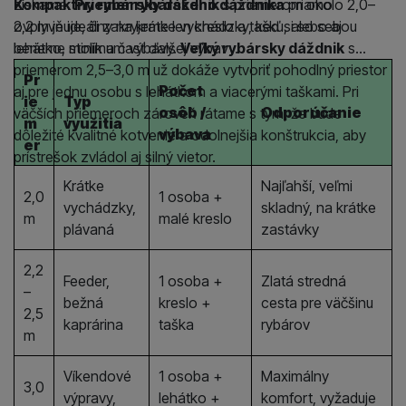
získame.
Kompaktný rybársky dáždnik
Priemer rybárskeho dáždnika
s priemerom okolo 2,0–
priamo
ovplyvňuje, či zakryjeme len kreslo a tašku, alebo aj
2,2 m je ideálny na krátke vychádzky, keď si so sebou
lehátko, stolík a časť ďalšej výbavy.
berieme minimum výbavy.
Veľký rybársky dáždnik
s
priemerom 2,5–3,0 m už dokáže vytvoriť pohodlný priestor
Pr
Počet
aj pre jednu osobu s lehátkom a viacerými taškami. Pri
ie
Typ
osôb /
Odporúčanie
väčších priemeroch zároveň rátame s tým, že bude
m
využitia
výbava
dôležité kvalitné kotvenie a odolnejšia konštrukcia, aby
er
prístrešok zvládol aj silný vietor.
Krátke
Najľahší, veľmi
2,0
1 osoba +
vychádzky,
skladný, na krátke
m
malé kreslo
plávaná
zastávky
2,2
Feeder,
1 osoba +
Zlatá stredná
–
bežná
kreslo +
cesta pre väčšinu
2,5
kaprárina
taška
rybárov
m
Víkendové
1 osoba +
Maximálny
3,0
výpravy,
lehátko +
komfort, vyžaduje