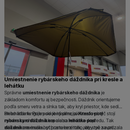
tak, aby hrali spolu – od dáždnika cez kreslo až po stolík a
doplnky.
Umiestnenie rybárskeho dáždnika pri kresle a
lehátku
Správne
umiestnenie rybárskeho dáždnika
je
základom komfortu aj bezpečnosti. Dáždnik orientujeme
podľa smeru vetra a slnka tak, aby kryl priestor, kde sedíme
alebo ležíme. Pri kresle je ideálne, ak stredová tyč stojí
Pri lehátku funguje podobný princíp.
Kreslo pod
mierne za chrbtom a kupola sa nakláňa dopredu. Tak
rybárskym dáždnikom
alebo
lehátko pod
získame maximálnu ochranu bez toho, aby tyč zavadzala
dáždnikom
musia byť postavené tak, aby sme sa pri