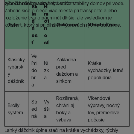
výhodou než maximálny komfort.
tyče či bočnice sa z neho stáva stabilný domov pri vode.
Sk
H
Zaberie síce o niečo viac miesta pri transporte a jeho
la
m
rozloženie trvá o pár minút dlhšie, ale výsledkom je
d
ot
Typ
Ochrana
Vhodné na
komfort, ktorý si pri dlhších výpravách rýchlo obľúbime.
n
n
os
o
ť
sť
Ve
Klasický
Základná
ľmi
Ní
Krátke
rybársk
pred
do
zk
vychádzky, letné
y
dažďom a
br
a
popoludnia
dáždnik
slnkom
á
Rozšírená,
Víkendové
Str
Vy
Brolly
chráni aj
výpravy, nočný
ed
šši
systém
boky a
lov, premenlivé
ná
a
výbavu
počasie
Ľahký dáždnik úplne stačí na krátke vychádzky, rýchly