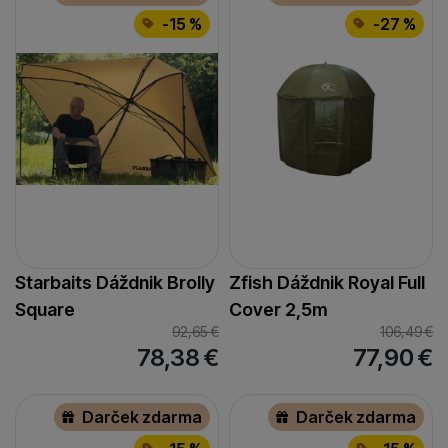
-15 %
-27 %
Starbaits Dáždnik Brolly
Zfish Dáždnik Royal Full
Square
Cover 2,5m
92,65
€
106,49
€
78,38
€
77,90
€
Darček zdarma
Darček zdarma