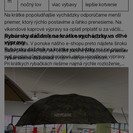
m
nočný lov
viac výbavy
lepšie kotvenie
Na krátke popoludňajšie vychádzky odporúčame menší
priemer, ktorý rýchlo postavíme a ľahko prenesieme. Na
víkendové kaprové výpravy sa oplatí priplatiť si za väčší
Rybársky dáždnik na krátke vychádzky vs dlhé
priemer a získať viac priestoru na oddych aj prácu s
výpravy
montážami. V ponuke nášho e-shopu preto nájdete širokú
Rybársky dáždnik na krátke vychádzky
má iné priority
škálu priemerov, aby ste vedeli presne prispôsobiť
priemer
než model určený na víkendové alebo viacdňové výpravy.
rybárskeho dáždnika
svojim reálnym potrebám.
Pri krátkych rybačkách riešime najmä rýchle rozloženie,
nízku hmotnosť a skladnosť. Dáždnik často kombinujeme
len s kreslom a menšou taškou, takže nepotrebujeme
extrémne veľký priestor, skôr mobilitu a jednoduchú
manipuláciu.