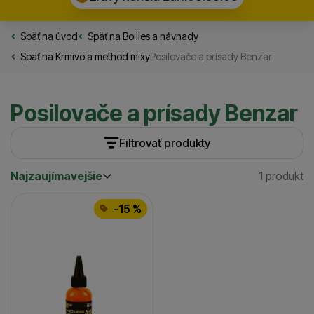
Späť na úvod
Rybarske.sk
Späť na
Boilies a návnady
Späť na
Krmivo a method mixy
Posilovače a prísady Benzar
Posilovače a prísady Benzar
Filtrovať produkty
Najzaujímavejšie
1 produkt
Cena
(€)
Nájden
Najzaujímavejšie
Produkty
Najlacnejšie
Dostupnosť
-15 %
Najdrahšie
Skladom / Ihneď na odoslanie
(
1
)
až
Posledný kus na odoslanie
(
1
)