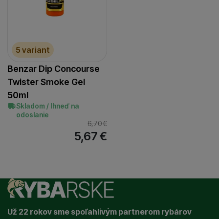
5 variant
Benzar Dip Concourse
Twister Smoke Gel
50ml
Skladom / Ihneď na
odoslanie
6,70
€
5,67
€
Už 22 rokov sme spoľahlivým partnerom rybárov