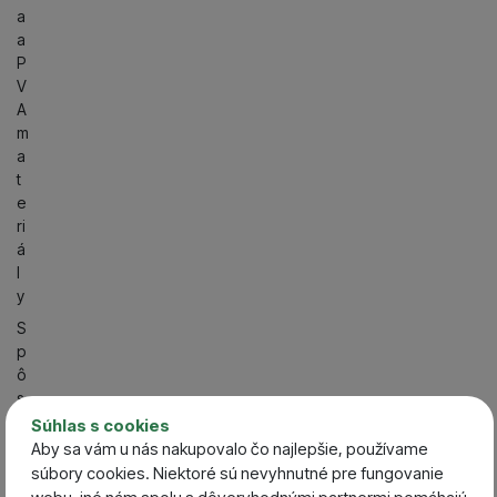
a
a
P
V
A
m
a
t
e
ri
á
l
y
S
p
ô
s
o
Súhlas s cookies
b
Aby sa vám u nás nakupovalo čo najlepšie, používame
l
súbory cookies. Niektoré sú nevyhnutné pre fungovanie
o