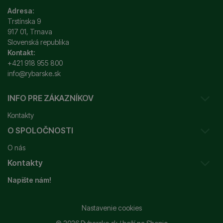
Adresa:
Trstínska 9
917 01, Trnava
Slovenská republika
Kontakt:
+421 918 955 800
info@rybarske.sk
INFO PRE ZÁKAZNÍKOV
Kontakty
O SPOLOČNOSTI
Sledovanie vašej zásielky
O nás
Ako reklamovať / vrátiť tovar
Kontakty
Prečo nakupovať u nás?
Obchodné podmienky
Napište nám!
Garancia najnižšej ceny
Odstúpenie od zmluvy
+421 915 648 588
Značky
Reklamačný poriadok
info@rybarske.sk
Nastavenie cookies
Nákup, doprava, doručenie