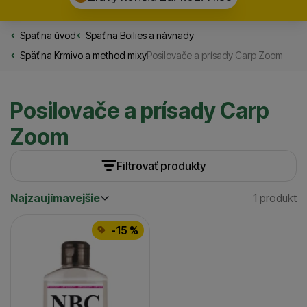
Späť na úvod
Rybarske.sk
Späť na
Boilies a návnady
Späť na
Krmivo a method mixy
Posilovače a prísady Carp Zoom
Posilovače a prísady Carp
Zoom
Filtrovať produkty
Najzaujímavejšie
1 produkt
Cena
(€)
Nájden
Najzaujímavejšie
Produkty
Najlacnejšie
Dostupnosť
-15 %
Najdrahšie
Skladom / Ihneď na odoslanie
(
1
)
až