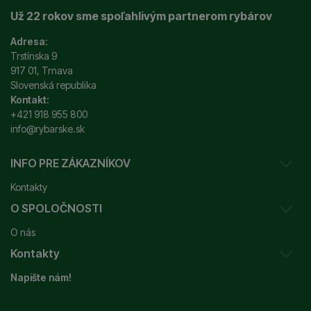
Už 22 rokov sme spoľahlivým partnerom rybárov
Adresa:
Trstínska 9
917 01, Trnava
Slovenská republika
Kontakt:
+421 918 955 800
info@rybarske.sk
INFO PRE ZÁKAZNÍKOV
Kontakty
O SPOLOČNOSTI
Sledovanie vašej zásielky
O nás
Ako reklamovať / vrátiť tovar
Kontakty
Prečo nakupovať u nás?
Obchodné podmienky
Napište nám!
Garancia najnižšej ceny
Odstúpenie od zmluvy
+421 915 648 588
Značky
Reklamačný poriadok