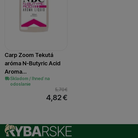
Carp Zoom Tekutá
aróma N-Butyric Acid
Aroma…
Skladom / Ihneď na
odoslanie
5,70
€
4,82
€