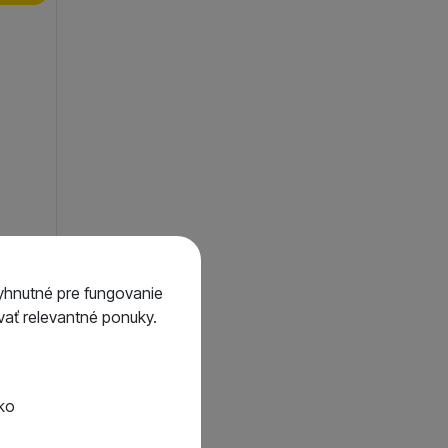
a
yhnutné pre fungovanie
ať relevantné ponuky.
4,75
€
4,02
€
tko