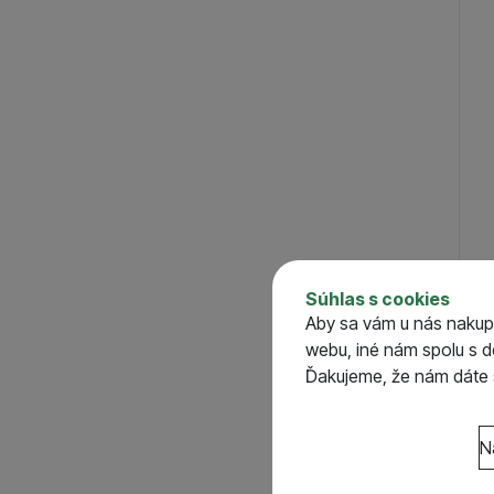
Súhlas s cookies
Car
Aby sa vám u nás nakup
Fee
webu, iné nám spolu s 
S
Ďakujeme, že nám dáte s
o
Nastavenie súhlasov 
N
Technické
Technické
-
bez týcht
VŽDY AKTÍVNE