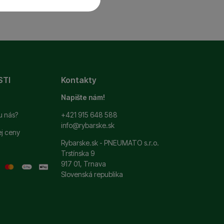
 a ďalšie nevyhnutné
ste sa s nami mohli
STI
Kontakty
si zapamätať vaše
ť
.
 ako je chat a podobne.
Napište nám!
u nás?
+421 915 648 588
info@rybarske.sk
ej ceny
ní. Ich pomocou
Rybarske.sk - PNEUMATO s.r.o.
 pomocou týchto cookies
Trstínska 9
užívateľov nášho webu.
917 01, Trnava
Slovenská republika
 zobrazovať ponuky,
erov.