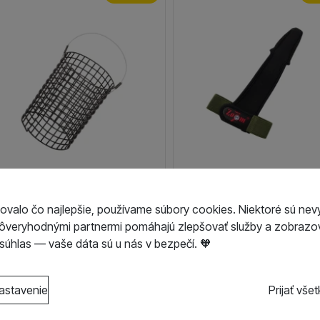
p Zoom Zakrmovací košík
Carp Zoom Chránič prst
ovalo čo najlepšie, používame súbory cookies. Niektoré sú nev
d Up Basket
Carpzoom
dôveryhodnými partnermi pomáhajú zlepšovať služby a zobrazov
kladom / Ihneď na
3,80
€
úhlas — vaše dáta sú u nás v bezpečí. 🧡
doslanie
3,21
€
s kategóriami cookies
astavenie
Prijať vše
o cookies náš web nebude fungovať
.