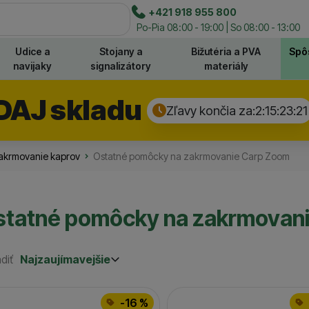
e
+421 918 955 800
Hľadať
Po-Pia 08:00 - 19:00 | So 08:00 - 13:00
Udice a
Stojany a
Bižutéria a PVA
Spô
navijaky
signalizátory
materiály
DAJ skladu
Zľavy končia za:
2:15:23:
21
akrmovanie kaprov
Ostatné pomôcky na zakrmovanie Carp Zoom
statné pomôcky na zakrmovan
diť
Najzaujímavejšie
Najzaujímavejšie
Najlacnejšie
odukty
Najdrahšie
-16 %