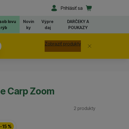
Užívateľská sekcia
Košík
Prihlásiť sa
sob lovu
Novin
Výpre
DARČEKY A
rýb
ky
daj
POUKAZY
Zobraziť produkty
Zavrieť
ie Carp Zoom
2 produkty
Nájdených prod
-15 %