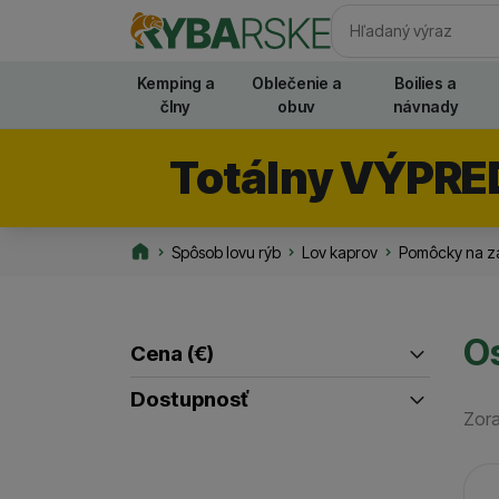
Vyhľadávani
Kemping a
Oblečenie a
Boilies a
člny
obuv
návnady
Totálny VÝPRE
Spôsob lovu rýb
Lov kaprov
Pomôcky na z
Rybarske.sk
O
Cena
(€)
Filtrovať produkty
Dostupnosť
Zora
až
Skladom / Ihneď na odoslanie
(
1
)
Pr