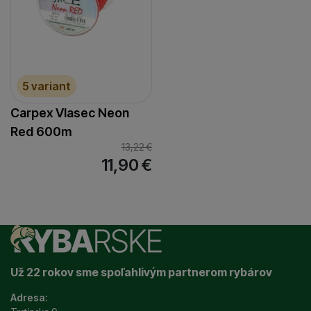
5 variant
Carpex Vlasec Neon
Red 600m
13,22
€
11,90
€
Už 22 rokov sme spoľahlivým partnerom rybárov
Adresa: