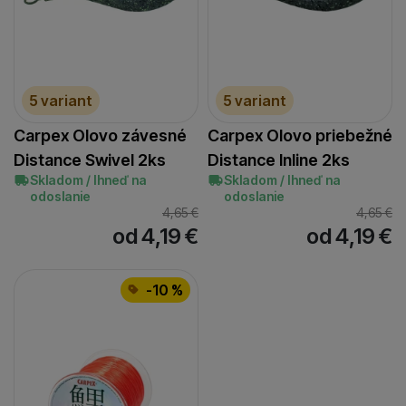
0.36
(
1
)
600
(
1
)
112
Nosnosť (kg)
(
2
)
127
(
2
)
14
(
1
)
Dostupnosť
16
(
1
)
Skladom / Ihneď na odoslanie
(
2
)
5 variant
5 variant
18
(
1
)
21
(
1
)
Carpex Olovo závesné
Carpex Olovo priebežné
24
(
1
)
Distance Swivel 2ks
Distance Inline 2ks
Skladom / Ihneď na
Skladom / Ihneď na
odoslanie
odoslanie
4,65
€
4,65
€
od 4,19
€
od 4,19
€
-10 %