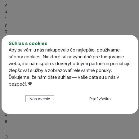
v
u
r
ý
b
N
Súhlas s cookies
o
Aby sa vám u nás nakupovalo čo najlepšie, používame
vi
súbory cookies. Niektoré sú nevyhnutné pre fungovanie
n
webu, iné nám spolu s dôveryhodnými partnermi pomáhajú
k
zlepšovať služby a zobrazovať relevantné ponuky.
y
Ďakujeme, že nám dáte súhlas — vaše dáta sú u nás v
V
bezpečí. 🧡
ý
p
Nastavenie súhlasov s kategóriami cookies
Nastavenie
Prijať všetko
r
Technické
Technické
-
bez týchto cookies náš web nebude fungovať
e
.
VŽDY AKTÍVNE
d
a
j
Technické cookies umožňujú váš priechod nákupným
Preferenčné a rozšírené funkcie
Preferenčné a rozšírené funkcie
-
aby ste nemuseli
košíkom, porovnávanie produktov a ďalšie nevyhnutné
D