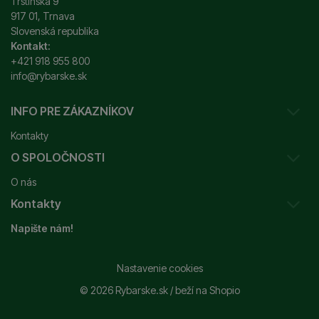
Trstínska 9
917 01, Trnava
Slovenská republika
Kontakt:
+421 918 955 800
info@rybarske.sk
INFO PRE ZÁKAZNÍKOV
Kontakty
O SPOLOČNOSTI
Sledovanie vašej zásielky
O nás
Ako reklamovať / vrátiť tovar
Kontakty
Prečo nakupovať u nás?
Obchodné podmienky
Napište nám!
Garancia najnižšej ceny
Odstúpenie od zmluvy
+421 915 648 588
Značky
Reklamačný poriadok
info@rybarske.sk
Nastavenie cookies
Nákup, doprava, doručenie
© 2026 Rybarske.sk /
beží na
Shopio
Rybarske.sk - PNEUMATO s.r.o.
Trstínska 9
Spracovanie osobných údajov