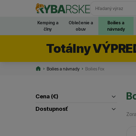
Vyhľadávani
Kemping a
Oblečenie a
Boilies a
člny
obuv
návnady
Totálny VÝPRE
Boilies a návnady
Boilies Fox
Rybarske.sk
Bo
Cena
(€)
Filtrovať produkty
Dostupnosť
Zora
až
Skladom / Ihneď na odoslanie
(
2
)
Posledný kus na odoslanie
(
1
)
Pr