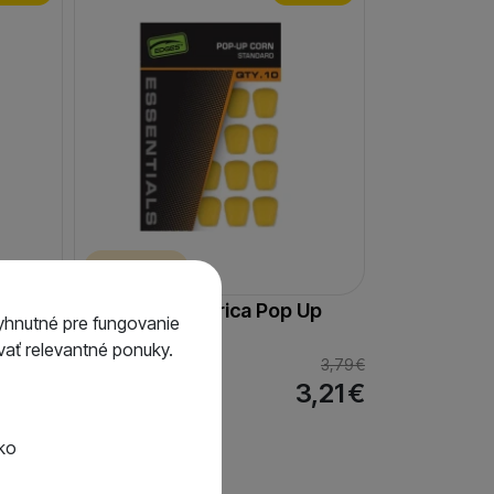
2 varianty
v Pop
Fox Umelá kukurica Pop Up
yhnutné pre fungovanie
Corn
ať relevantné ponuky.
4,22
€
3,79
€
3,57
€
3,21
€
tko