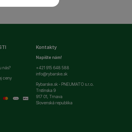
 a ďalšie nevyhnutné
ste sa s nami mohli
STI
Kontakty
si zapamätať vaše
ť
.
 ako je chat a podobne.
Napište nám!
u nás?
+421 915 648 588
info@rybarske.sk
ej ceny
ní. Ich pomocou
Rybarske.sk - PNEUMATO s.r.o.
 pomocou týchto cookies
Trstínska 9
užívateľov nášho webu.
917 01, Trnava
Slovenská republika
 zobrazovať ponuky,
erov.