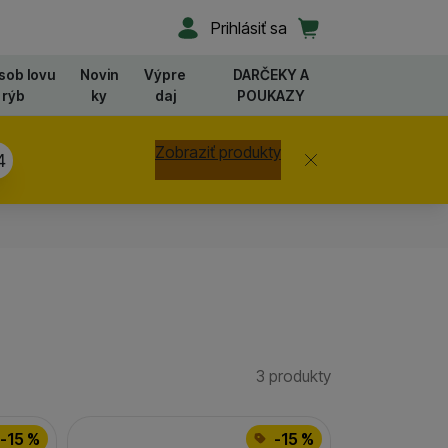
Užívateľská sekcia
Košík
Prihlásiť sa
sob lovu
Novin
Výpre
DARČEKY A
rýb
ky
daj
POUKAZY
Zobraziť produkty
Zavrieť
4
3 produkty
Nájdených prod
-15 %
-15 %