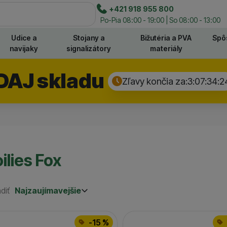
e
+421 918 955 800
Hľadať
Po-Pia 08:00 - 19:00 | So 08:00 - 13:00
Udice a
Stojany a
Bižutéria a PVA
Spô
navijaky
signalizátory
materiály
DAJ skladu
Zľavy končia za:
3:07:34:
2
ilies Fox
diť
Najzaujímavejšie
Najzaujímavejšie
Najlacnejšie
odukty
Najdrahšie
-15 %