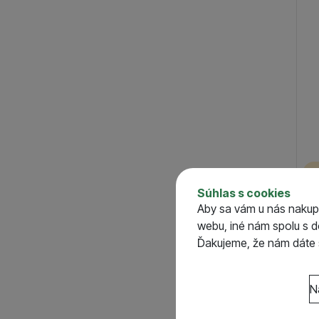
2
Súhlas s cookies
Fox
Aby sa vám u nás nakup
Pin
webu, iné nám spolu s 
S
Ďakujeme, že nám dáte s
o
Nastavenie súhlasov 
N
Technické
Technické
-
bez týcht
VŽDY AKTÍVNE