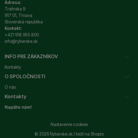
Adresa:
Trstínska 9
917 01, Trnava
Slovenská republika
Kontakt:
+421 918 955 800
info@rybarske.sk
INFO PRE ZÁKAZNÍKOV
Kontakty
O SPOLOČNOSTI
Sledovanie vašej zásielky
O nás
Ako reklamovať / vrátiť tovar
Kontakty
Prečo nakupovať u nás?
Obchodné podmienky
Napište nám!
Garancia najnižšej ceny
Odstúpenie od zmluvy
+421 915 648 588
Značky
Reklamačný poriadok
info@rybarske.sk
Nastavenie cookies
Nákup, doprava, doručenie
© 2026 Rybarske.sk /
beží na
Shopio
Rybarske.sk - PNEUMATO s.r.o.