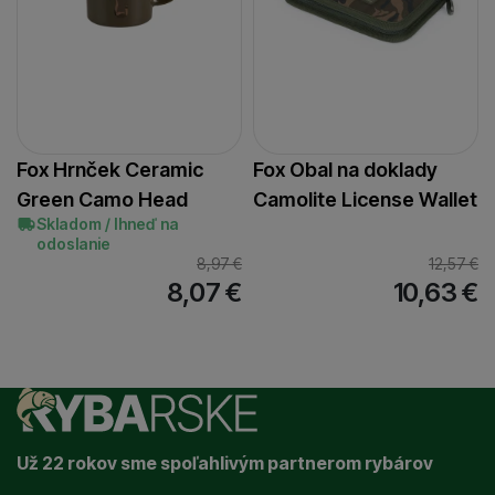
Fox Hrnček Ceramic
Fox Obal na doklady
Green Camo Head
Camolite License Wallet
Skladom / Ihneď na
odoslanie
8,97
€
12,57
€
8,07
€
10,63
€
Už 22 rokov sme spoľahlivým partnerom rybárov