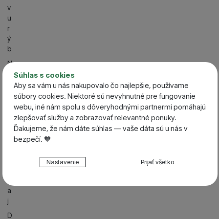
v
u
r
ý
b
N
o
Súhlas s cookies
vi
Aby sa vám u nás nakupovalo čo najlepšie, používame
n
súbory cookies. Niektoré sú nevyhnutné pre fungovanie
k
webu, iné nám spolu s dôveryhodnými partnermi pomáhajú
y
zlepšovať služby a zobrazovať relevantné ponuky.
Ďakujeme, že nám dáte súhlas — vaše dáta sú u nás v
V
bezpečí. 🧡
ý
p
Nastavenie súhlasov s kategóriami cookies
r
Nastavenie
Prijať všetko
e
Technické
Technické
-
bez týchto cookies náš web nebude fungovať
d
.
VŽDY AKTÍVNE
a
j
Technické cookies umožňujú váš priechod nákupným
D
Preferenčné a rozšírené funkcie