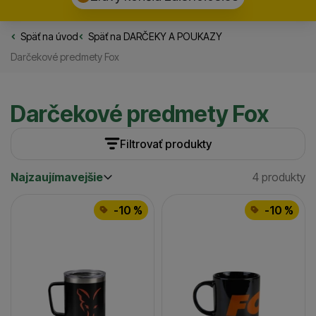
Späť na úvod
Rybarske.sk
Späť na
DARČEKY A POUKAZY
Darčekové predmety Fox
Darčekové predmety Fox
Filtrovať produkty
Najzaujímavejšie
4 produkty
Cena
(€)
Nájdený
Najzaujímavejšie
Produkty
Najlacnejšie
Dostupnosť
-10 %
-10 %
Najdrahšie
Skladom / Ihneď na odoslanie
(
3
)
až