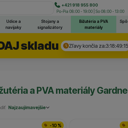
e
+421 918 955 800
Hľadať
Po-Pia 08:00 - 19:00 | So 08:00 - 13:00
Udice a
Stojany a
Bižutéria a PVA
Spô
navijaky
signalizátory
materiály
DAJ skladu
Zľavy končia za:
3:18:49:
1
žutéria a PVA materiály Gardne
diť
Najzaujímavejšie
Najzaujímavejšie
Najlacnejšie
odukty
Najdrahšie
-10 %