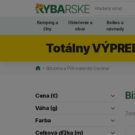
Vyhľadávani
Kemping a
Oblečenie a
Boilies a
člny
obuv
návnady
Totálny VÝPRE
Bižutéria a PVA materiály Gardner
Rybarske.sk
Bi
Cena
(€)
Filtrovať produkty
Váha (g)
Zora
až
28
(
1
)
Farba
40
(
1
)
Pr
čierna
(
8
)
Celková dľžka (m)