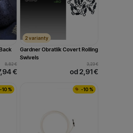
 zobrazovať ponuky,
erov.
2 varianty
 Back
Gardner Obratlík Covert Rolling
Swivels
8,82
€
3,23
€
7,94
€
od 2,91
€
-10 %
-10 %