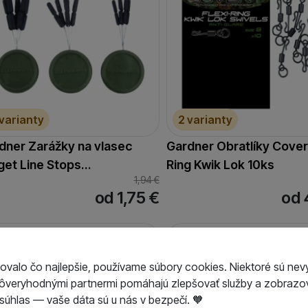
 varianty
2 varianty
dner Zarážky na vlasec
Gardner Obratlíky Covert
get Line Stops…
Ring Kwik Lok 10ks
1,94
€
od 1,75
€
od 
-10 %
ovalo čo najlepšie, používame súbory cookies. Niektoré sú nev
dôveryhodnými partnermi pomáhajú zlepšovať služby a zobrazov
úhlas — vaše dáta sú u nás v bezpečí. 🧡