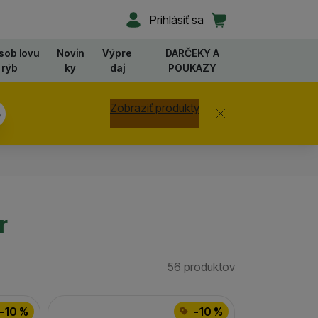
Užívateľská sekcia
Košík
Prihlásiť sa
sob lovu
Novin
Výpre
DARČEKY A
rýb
ky
daj
POUKAZY
Zobraziť produkty
Zavrieť
4
r
56 produktov
Nájdených produk
-10 %
-10 %