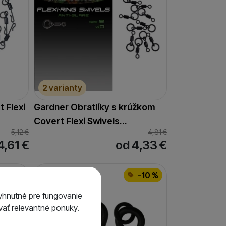
2 varianty
 Flexi
Gardner Obratlíky s krúžkom
Covert Flexi Swivels…
5,12
€
4,81
€
4,61
€
od 4,33
€
-10 %
-10 %
yhnutné pre fungovanie
ať relevantné ponuky.