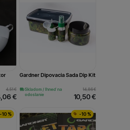
tor
Gardner Dipovacia Sada Dip Kit
4,51
€
Skladom / Ihneď na
14,86
€
odoslanie
4,06
€
10,50
€
-10 %
-10 %