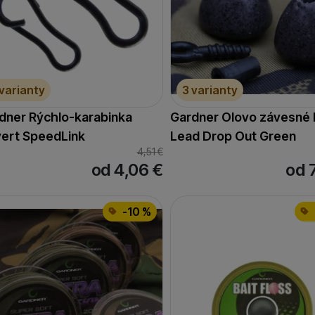
oužívame my aj naši dôveryhodní partneri, aby sme vám mohli
ímajú — či už na našom webe, alebo na stránkach našich partn
 varianty
3 varianty
dner Rýchlo-karabinka
Gardner Olovo závesné
ert SpeedLink
Lead Drop Out Green
4,51
€
od 4,06
€
od 
-10 %