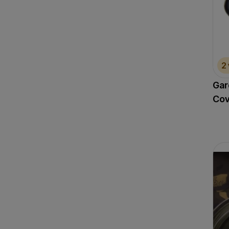
Marketingové cookies p
ktoré vás skutočne zauj
2
Gar
Cov