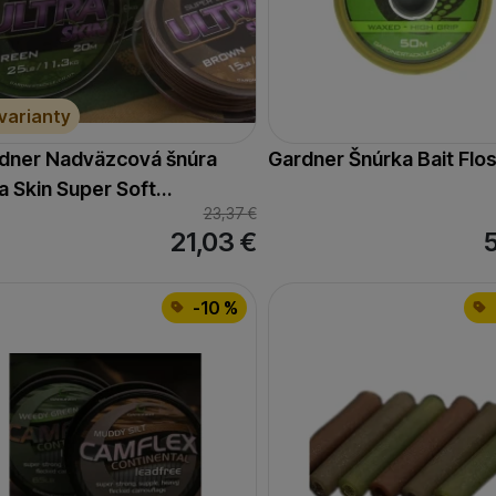
 varianty
dner Nadväzcová šnúra
Gardner Šnúrka Bait Flo
ra Skin Super Soft…
23,37
€
21,03
€
-10 %