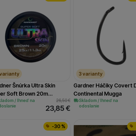
 varianty
3 varianty
dner Šnúrka Ultra Skin
Gardner Háčiky Covert 
er Soft Brown 20m…
Continental Mugga
kladom / Ihneď na
26,50
€
Skladom / Ihneď na
doslanie
odoslanie
23,85
€
-30 %