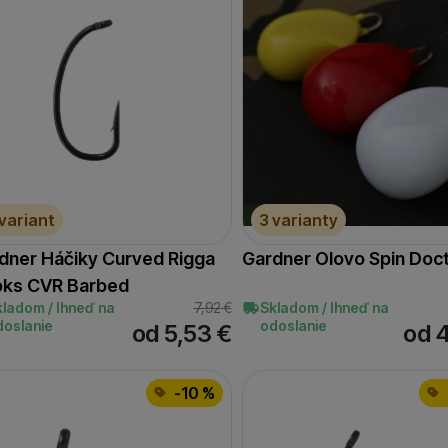
 variant
3 varianty
dner Háčiky Curved Rigga
Gardner Olovo Spin Doc
ks CVR Barbed
kladom / Ihneď na
7,92
€
Skladom / Ihneď na
doslanie
odoslanie
od 5,53
€
od 
-10 %