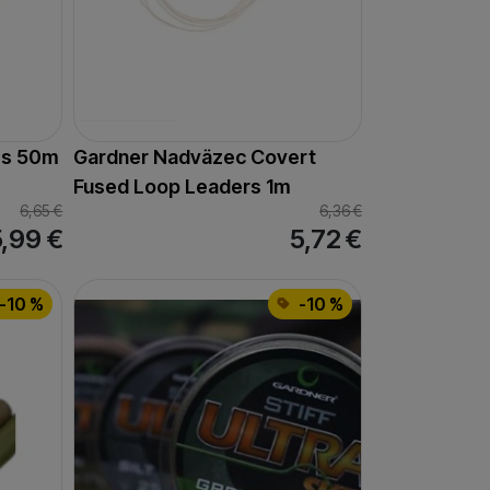
ss 50m
Gardner Nadväzec Covert
Fused Loop Leaders 1m
6,65
€
6,36
€
5,99
€
5,72
€
-10 %
-10 %