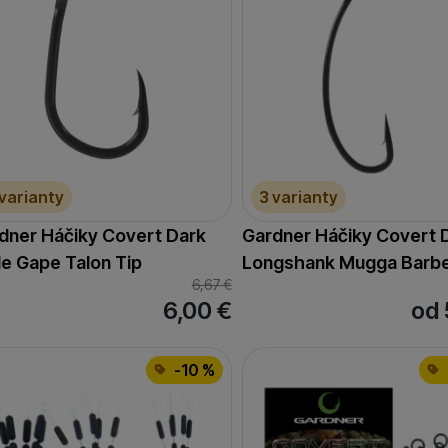
 varianty
3 varianty
dner Háčiky Covert Dark
Gardner Háčiky Covert 
e Gape Talon Tip
Longshank Mugga Barb
6,67
€
6,00
€
od 
-10 %