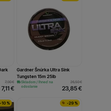
Dark
Gardner Šnúrka Ultra Sink
Tungsten 15m 25lb
7,90
€
Skladom / Ihneď na
26,50
€
odoslanie
7,11
€
23,85
€
-10 %
-29 %