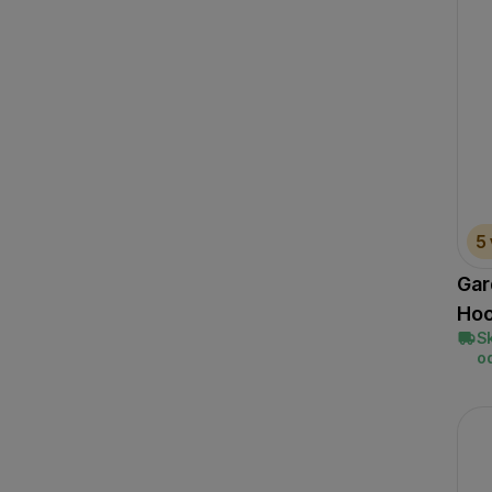
S
(
1
)
XS
(
1
)
5
Gar
Hoo
S
o