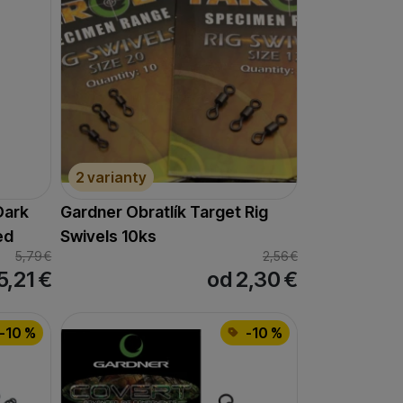
2 varianty
Dark
Gardner Obratlík Target Rig
ed
Swivels 10ks
5,79
€
2,56
€
5,21
€
od 2,30
€
-10 %
-10 %