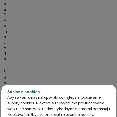
a
a
P
V
A
m
a
t
e
ri
á
l
y
S
p
ô
Súhlas s cookies
s
Aby sa vám u nás nakupovalo čo najlepšie, používame
o
súbory cookies. Niektoré sú nevyhnutné pre fungovanie
b
webu, iné nám spolu s dôveryhodnými partnermi pomáhajú
l
zlepšovať služby a zobrazovať relevantné ponuky.
o