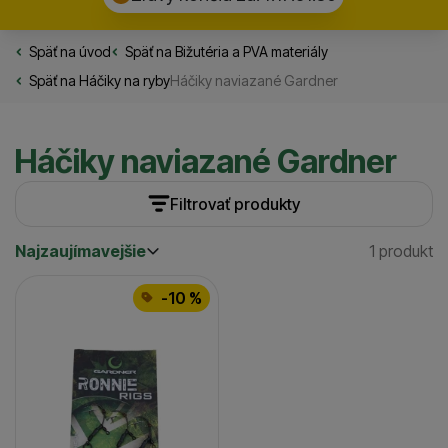
Späť na úvod
Rybarske.sk
Späť na
Bižutéria a PVA materiály
Späť na
Háčiky na ryby
Háčiky naviazané Gardner
Háčiky naviazané Gardner
Filtrovať produkty
Najzaujímavejšie
1 produkt
Cena
(€)
Nájden
Najzaujímavejšie
Produkty
Najlacnejšie
Veľkosť
-10 %
Najdrahšie
4
(
1
)
až
6
(
1
)