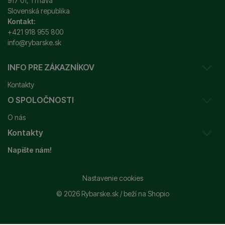
917 01, Trnava
Slovenská republika
Kontakt:
+421 918 955 800
info@rybarske.sk
INFO PRE ZÁKAZNÍKOV
Kontakty
O SPOLOČNOSTI
Sledovanie vašej zásielky
O nás
Ako reklamovať / vrátiť tovar
Kontakty
Prečo nakupovať u nás?
Obchodné podmienky
Napište nám!
Garancia najnižšej ceny
Odstúpenie od zmluvy
+421 915 648 588
Značky
Reklamačný poriadok
info@rybarske.sk
Nastavenie cookies
Nákup, doprava, doručenie
© 2026 Rybarske.sk /
beží na
Shopio
Rybarske.sk - PNEUMATO s.r.o.
Trstínska 9
Spracovanie osobných údajov
917 01, Trnava