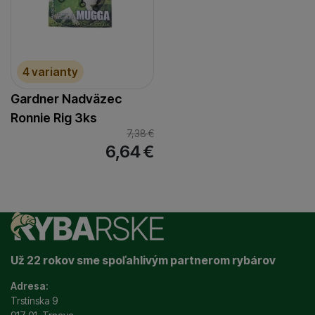
4 varianty
Gardner Nadväzec
Ronnie Rig 3ks
7,38
€
6,64
€
Už 22 rokov sme spoľahlivým partnerom rybárov
Adresa:
Trstínska 9