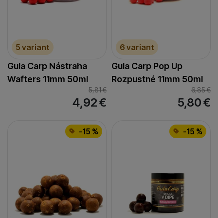
5 variant
6 variant
Gula Carp Nástraha
Gula Carp Pop Up
Wafters 11mm 50ml
Rozpustné 11mm 50ml
5,81
€
6,85
€
4,92
€
5,80
€
-15 %
-15 %