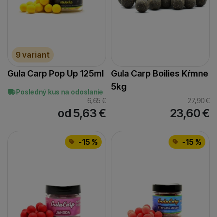
kalamár
(
2
)
kalamár/chobotnica
(
1
)
kalamár/krill
(
1
)
kalamár/scopex
(
1
)
9 variant
ryba/robin red
(
3
)
Gula Carp Pop Up 125ml
Gula Carp Boilies Kŕmne
scopex
(
2
)
5kg
Posledný kus na odoslanie
6,65
€
27,90
€
od 5,63
€
23,60
€
-15 %
-15 %