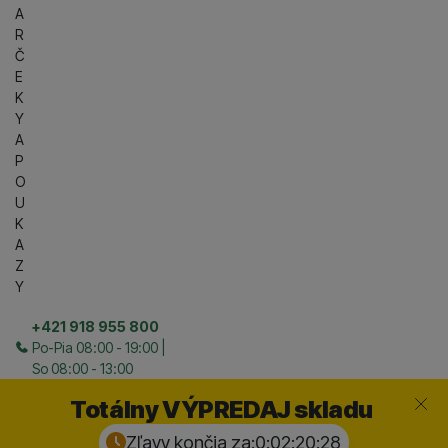
A
R
Č
E
K
Y
A
P
O
U
K
A
Z
Y
+421 918 955 800
Po-Pia 08:00 - 19:00 |
So 08:00 - 13:00
Zavrieť
Totálny VÝPREDAJ skladu
Zľavy končia za:
0:02:20:
28