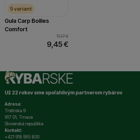
5 variant
Gula Carp Boilies
Comfort
11,17
€
9,45
€
Už 22 rokov sme spoľahlivým partnerom rybárov
Adresa:
Trstínska 9
917 01, Trnava
Slovenská republika
Kontakt:
+421 918 955 800