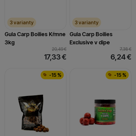
3 varianty
3 varianty
Gula Carp Boilies Kŕmne
Gula Carp Boilies
3kg
Exclusive v dipe
20,49
€
7,38
€
17,33
€
6,24
€
-15 %
-15 %