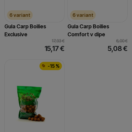
6 variant
6 variant
Gula Carp Boilies
Gula Carp Boilies
Exclusive
Comfort v dipe
17,93
€
6,00
€
15,17
€
5,08
€
-15 %