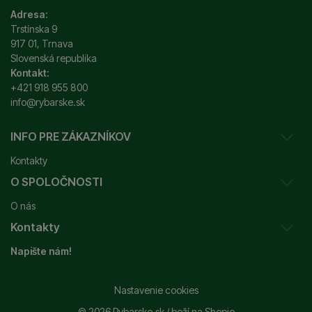
Adresa:
Trstínska 9
917 01, Trnava
Slovenská republika
Kontakt:
+421 918 955 800
info@rybarske.sk
INFO PRE ZÁKAZNÍKOV
Kontakty
O SPOLOČNOSTI
Sledovanie vašej zásielky
O nás
Ako reklamovať / vrátiť tovar
Kontakty
Prečo nakupovať u nás?
Obchodné podmienky
Napište nám!
Garancia najnižšej ceny
Odstúpenie od zmluvy
+421 915 648 588
Značky
Reklamačný poriadok
info@rybarske.sk
Nastavenie cookies
Nákup, doprava, doručenie
© 2026 Rybarske.sk /
beží na
Shopio