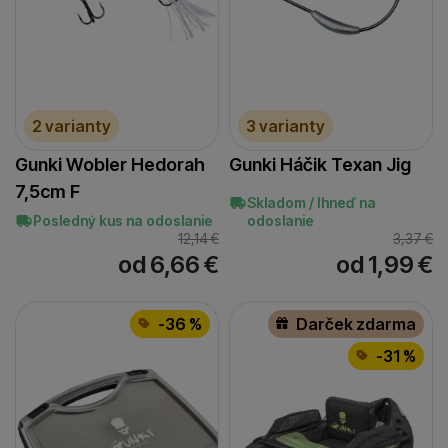
2 varianty
3 varianty
Gunki Wobler Hedorah
Gunki Háčik Texan Jig
7,5cm F
Skladom / Ihneď na
Posledný kus na odoslanie
odoslanie
12,14
€
3,37
€
od 6,66
€
od 1,99
€
-36 %
Darček zdarma
-31 %