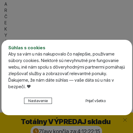
A
R
Č
E
K
Y
A
P
Súhlas s cookies
O
Aby sa vám u nás nakupovalo čo najlepšie, používame
U
súbory cookies. Niektoré sú nevyhnutné pre fungovanie
K
webu, iné nám spolu s dôveryhodnými partnermi pomáhajú
A
zlepšovať služby a zobrazovať relevantné ponuky.
Z
Ďakujeme, že nám dáte súhlas — vaše dáta sú u nás v
Y
bezpečí. 🧡
+421 918 955 800
Nastavenie súhlasov s kategóriami cookies
Nastavenie
Prijať všetko
Po-Pia 08:00 - 19:00 |
Technické
Technické
-
bez týchto cookies náš web nebude fungovať
So 08:00 - 13:00
.
VŽDY AKTÍVNE
Zavrieť
Totálny VÝPREDAJ skladu
Technické cookies umožňujú váš priechod nákupným
Zľavy končia za:
4:12:22:
14