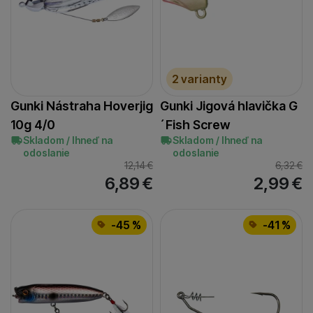
2 varianty
Gunki Nástraha Hoverjig
Gunki Jigová hlavička G
10g 4/0
´Fish Screw
Skladom / Ihneď na
Skladom / Ihneď na
odoslanie
odoslanie
12,14
€
6,32
€
6,89
€
2,99
€
-45 %
-41 %