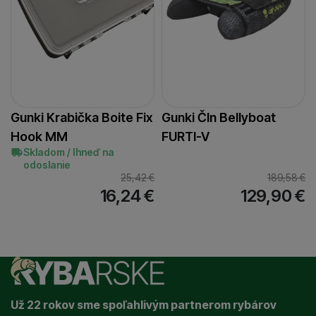
Gunki Krabička Boite Fix
Gunki Čln Bellyboat
Hook MM
FURTI-V
Skladom / Ihneď na
odoslanie
25,42
€
189,58
€
16,24
€
129,90
€
Už 22 rokov sme spoľahlivým partnerom rybárov