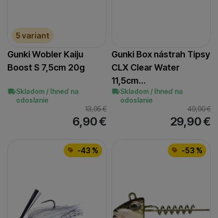
5 variant
Gunki Wobler Kaiju
Gunki Box nástrah Tipsy
Boost S 7,5cm 20g
CLX Clear Water
11,5cm…
Skladom / Ihneď na
Skladom / Ihneď na
odoslanie
odoslanie
13,95
€
49,90
€
6,90
€
29,90
€
-43 %
-53 %