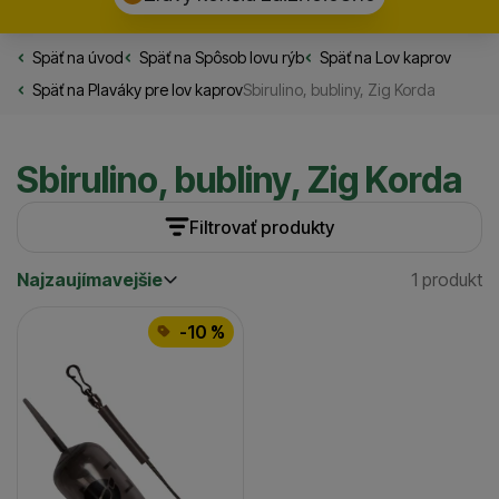
Späť na úvod
Rybarske.sk
Späť na
Spôsob lovu rýb
Späť na
Lov kaprov
Späť na
Plaváky pre lov kaprov
Sbirulino, bubliny, Zig Korda
Sbirulino, bubliny, Zig Korda
Filtrovať produkty
Najzaujímavejšie
1 produkt
Cena
(€)
Nájden
Najzaujímavejšie
Produkty
Najlacnejšie
Dostupnosť
-10 %
Najdrahšie
Skladom / Ihneď na odoslanie
(
1
)
až