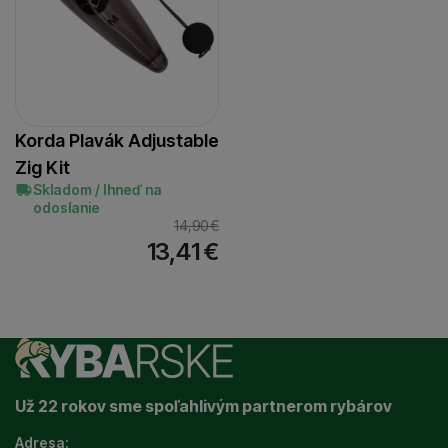
Korda Plavák Adjustable
Zig Kit
Skladom / Ihneď na
odoslanie
14,90
€
13,41
€
Už 22 rokov sme spoľahlivým partnerom rybárov
Adresa: