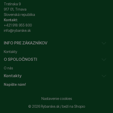
Trstínska 9
917 01, Trnava
Slovenská republika
Kontakt:
+421 918 955 800
info@rybarske.sk
INFO PRE ZÁKAZNÍKOV
Kontakty
O SPOLOČNOSTI
Sledovanie vašej zásielky
O nás
Ako reklamovať / vrátiť tovar
Kontakty
Prečo nakupovať u nás?
Obchodné podmienky
Napište nám!
Garancia najnižšej ceny
Odstúpenie od zmluvy
+421 915 648 588
Značky
Reklamačný poriadok
info@rybarske.sk
Nastavenie cookies
Nákup, doprava, doručenie
© 2026 Rybarske.sk /
beží na
Shopio
Rybarske.sk - PNEUMATO s.r.o.
Trstínska 9