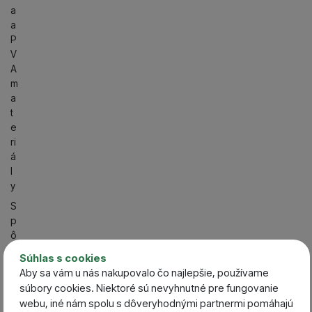
a
a
P
V
A
m
a
t
e
ri
á
l
y
S
p
ô
s
Súhlas s cookies
o
Aby sa vám u nás nakupovalo čo najlepšie, používame
b
súbory cookies. Niektoré sú nevyhnutné pre fungovanie
l
webu, iné nám spolu s dôveryhodnými partnermi pomáhajú
o