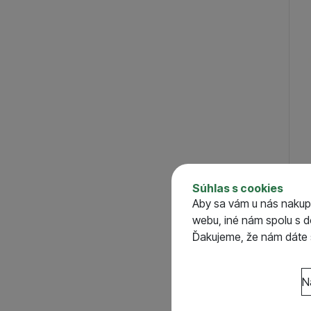
Súhlas s cookies
Mai
Aby sa vám u nás nakup
Shel
webu, iné nám spolu s 
P
Ďakujeme, že nám dáte s
o
Nastavenie súhlasov 
N
Technické
Technické
-
bez týcht
VŽDY AKTÍVNE