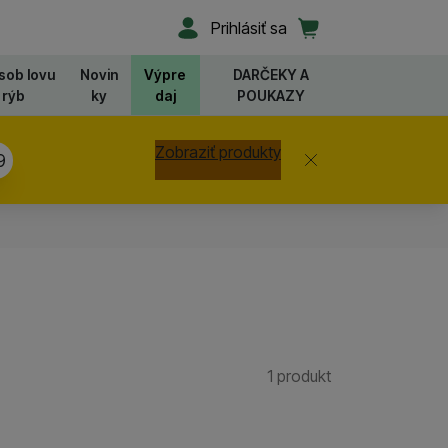
Užívateľská sekcia
Košík
Prihlásiť sa
sob lovu
Novin
Výpre
DARČEKY A
rýb
ky
daj
POUKAZY
Zobraziť produkty
Zavrieť
8
1 produkt
Nájdených prod