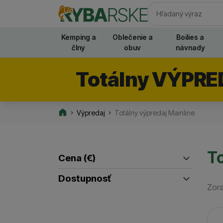
Vyhľadávani
Kemping a
Oblečenie a
Boilies a
člny
obuv
návnady
Totálny VÝPRE
Výpredaj
Totálny výpredaj Mainline
Rybarske.sk
To
Cena
(€)
Filtrovať produkty
Dostupnosť
Zora
až
Posledný kus na odoslanie
(
1
)
Pr