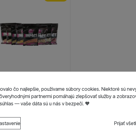
nline Boilies High Impact
ovalo čo najlepšie, používame súbory cookies. Niektoré sú nev
f Life
dôveryhodnými partnermi pomáhajú zlepšovať služby a zobrazov
osledný kus na
44,07
€
úhlas — vaše dáta sú u nás v bezpečí. 🧡
doslanie
19,90
€
s kategóriami cookies
astavenie
Prijať vše
o cookies náš web nebude fungovať
.