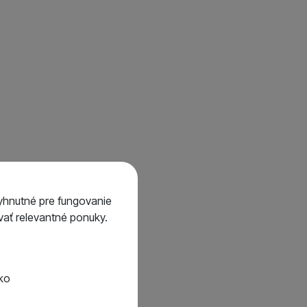
yhnutné pre fungovanie
ať relevantné ponuky.
tko