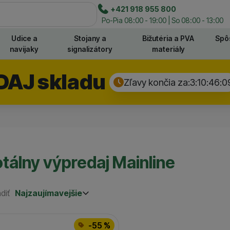
e
+421 918 955 800
Hľadať
Po-Pia 08:00 - 19:00 | So 08:00 - 13:00
Udice a
Stojany a
Bižutéria a PVA
Spô
navijaky
signalizátory
materiály
DAJ skladu
Zľavy končia za:
3:10:46:
0
tálny výpredaj Mainline
diť
Najzaujímavejšie
Najzaujímavejšie
Najlacnejšie
odukty
Najdrahšie
-55 %