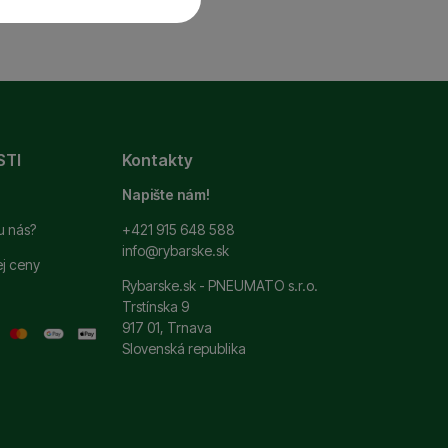
 a ďalšie nevyhnutné
ste sa s nami mohli
STI
Kontakty
si zapamätať vaše
ť
.
 ako je chat a podobne.
Napište nám!
u nás?
+421 915 648 588
info@rybarske.sk
ej ceny
ní. Ich pomocou
Rybarske.sk - PNEUMATO s.r.o.
 pomocou týchto cookies
Trstínska 9
užívateľov nášho webu.
917 01, Trnava
Slovenská republika
 zobrazovať ponuky,
erov.