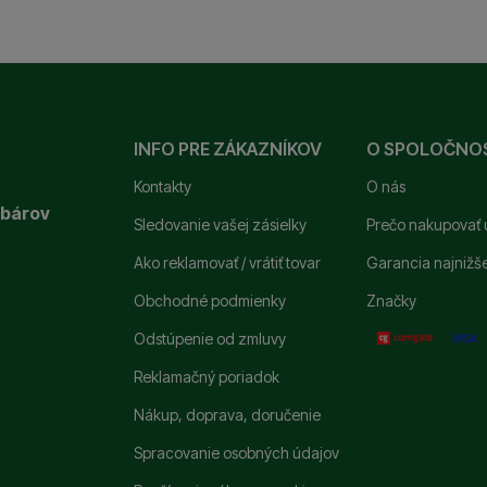
žňujú meranie výkonu nášho webu aj našich reklamných kampa
e vás nezaťažovali nevhodnou reklamou
.
 a zdroje návštev našich internetových stránok. Dáta získané
nonymne, takže nie sme schopní identifikovať konkrétnych po
INFO PRE ZÁKAZNÍKOV
O SPOLOČNO
oužívame my aj naši dôveryhodní partneri, aby sme vám mohli
ímajú — či už na našom webe, alebo na stránkach našich partn
Kontakty
O nás
ybárov
Sledovanie vašej zásielky
Prečo nakupovať 
Ako reklamovať / vrátiť tovar
Garancia najnižš
Obchodné podmienky
Značky
Odstúpenie od zmluvy
Reklamačný poriadok
Nákup, doprava, doručenie
Spracovanie osobných údajov