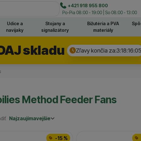
e
+421 918 955 800
Hľadať
Po-Pia 08:00 - 19:00 | So 08:00 - 13:00
Udice a
Stojany a
Bižutéria a PVA
Spô
navijaky
signalizátory
materiály
DAJ skladu
Zľavy končia za:
3:18:16:
0
s
ilies Method Feeder Fans
diť
Najzaujímavejšie
Najzaujímavejšie
Najlacnejšie
odukty
Najdrahšie
-15 %