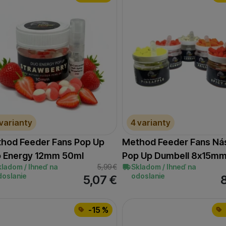
 varianty
4 varianty
hod Feeder Fans Pop Up
Method Feeder Fans Ná
 Energy 12mm 50ml
Pop Up Dumbell 8x15m
kladom / Ihneď na
5,99
€
Skladom / Ihneď na
doslanie
odoslanie
5,07
€
-15 %