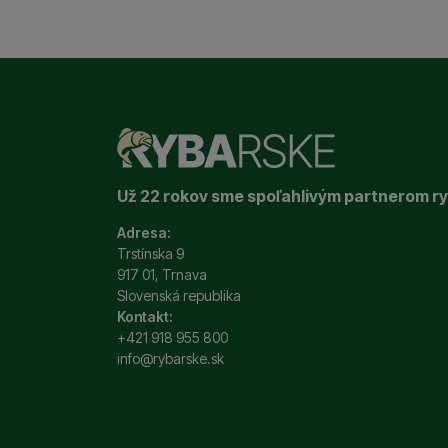
Tieto cookies nám umo
Marketingové
Marketingové
-
aby sm
určujeme počet návštev
Povolené
spracúvame súhrnne a a
Marketingové cookies p
ktoré vás skutočne zauj
Už 22 rokov sme spoľahlivým partnerom r
Adresa:
Trstínska 9
917 01, Trnava
Slovenská republika
Kontakt:
+421 918 955 800
info@rybarske.sk