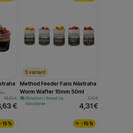
5 variant
straha
Method Feeder Fans Nástraha
m…
Worm Wafter 10mm 50ml
10,20
€
Skladom / Ihneď na
5,10
€
odoslanie
8,63
€
4,31
€
-15 %
-15 %