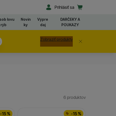
Užívateľská sekcia
Košík
Prihlásiť sa
sob lovu
Novin
Výpre
DARČEKY A
rýb
ky
daj
POUKAZY
Zobraziť produkty
Zavrieť
5
6 produktov
Nájdených produ
-15 %
-15 %