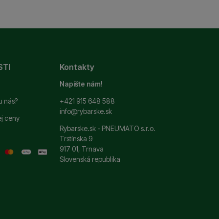
ní. Ich pomocou
 pomocou týchto cookies
užívateľov nášho webu.
STI
Kontakty
 zobrazovať ponuky,
erov.
Napište nám!
u nás?
+421 915 648 588
info@rybarske.sk
ej ceny
Rybarske.sk - PNEUMATO s.r.o.
Trstínska 9
917 01, Trnava
Slovenská republika