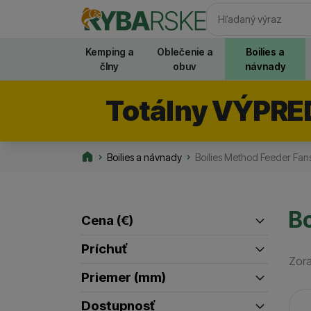
Vyhľadávani
Kemping a
Oblečenie a
Boilies a
člny
obuv
návnady
Totálny VÝPRE
Boilies a návnady
Boilies Method Feeder Fan
Rybarske.sk
Bo
Cena
(€)
Filtrovať produkty
Príchuť
Zora
až
ananás
(
5
)
Priemer (mm)
cesnak
(
5
)
Pr
8
(
1
)
Dostupnosť