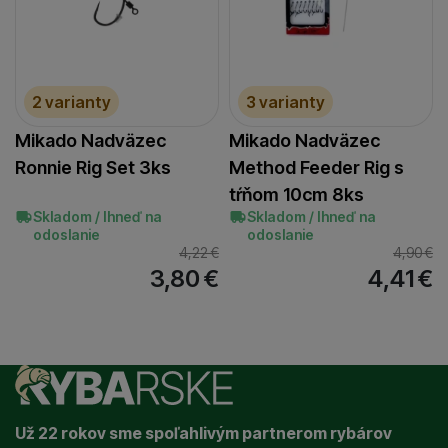
2 varianty
3 varianty
Mikado Nadväzec
Mikado Nadväzec
Ronnie Rig Set 3ks
Method Feeder Rig s
tŕňom 10cm 8ks
Skladom / Ihneď na
Skladom / Ihneď na
odoslanie
odoslanie
4,22
€
4,90
€
3,80
€
4,41
€
Už 22 rokov sme spoľahlivým partnerom rybárov