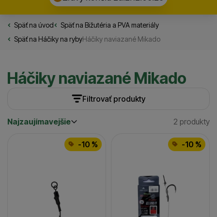
Späť na úvod
Rybarske.sk
Späť na
Bižutéria a PVA materiály
Späť na
Háčiky na ryby
Háčiky naviazané Mikado
Háčiky naviazané Mikado
Filtrovať produkty
Najzaujímavejšie
2 produkty
Cena
(€)
Nájdený
Najzaujímavejšie
Produkty
Najlacnejšie
Veľkosť
-10 %
-10 %
Najdrahšie
4
(
2
)
až
Dostupnosť
6
(
2
)
Skladom / Ihneď na odoslanie
(
2
)
8
(
1
)