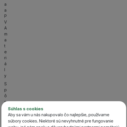
a
a
P
V
A
m
a
t
e
ri
á
l
y
S
p
ô
s
o
Súhlas s cookies
b
Aby sa vám u nás nakupovalo čo najlepšie, používame
l
súbory cookies. Niektoré sú nevyhnutné pre fungovanie
o