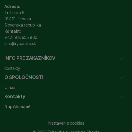
Adresa:
Trstínska 9
917 01, Trnava
Slovenská republika
Kontakt:
+421 918 955 800
info@rybarske.sk
INFO PRE ZÁKAZNÍKOV
Kontakty
O SPOLOČNOSTI
Sledovanie vašej zásielky
O nás
Ako reklamovať / vrátiť tovar
Kontakty
Prečo nakupovať u nás?
Obchodné podmienky
Napište nám!
Garancia najnižšej ceny
Odstúpenie od zmluvy
+421 915 648 588
Značky
Reklamačný poriadok
info@rybarske.sk
Nastavenie cookies
Nákup, doprava, doručenie