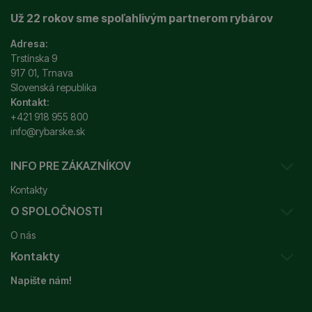
Už 22 rokov sme spoľahlivým partnerom rybárov
Adresa:
Trstínska 9
917 01, Trnava
Slovenská republika
Kontakt:
+421 918 955 800
info@rybarske.sk
INFO PRE ZÁKAZNÍKOV
Kontakty
O SPOLOČNOSTI
Sledovanie vašej zásielky
O nás
Ako reklamovať / vrátiť tovar
Kontakty
Prečo nakupovať u nás?
Obchodné podmienky
Napište nám!
Garancia najnižšej ceny
Odstúpenie od zmluvy
+421 915 648 588
Značky
Reklamačný poriadok