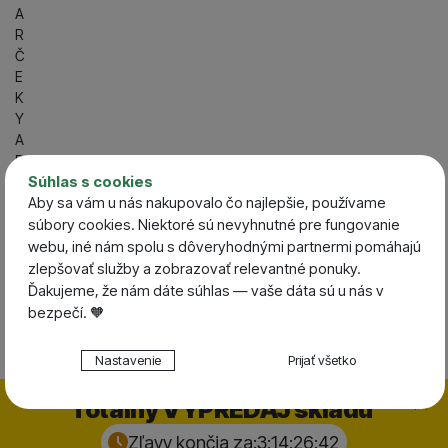
A
R
Č
E
K
Y
A
P
O
Súhlas s cookies
U
Aby sa vám u nás nakupovalo čo najlepšie, používame
K
súbory cookies. Niektoré sú nevyhnutné pre fungovanie
A
webu, iné nám spolu s dôveryhodnými partnermi pomáhajú
Z
zlepšovať služby a zobrazovať relevantné ponuky.
Y
Ďakujeme, že nám dáte súhlas — vaše dáta sú u nás v
bezpečí. 🧡
+421 918 955 800
Po-Pia 08:00 - 19:00 |
Nastavenie súhlasov s kategóriami cookies
Nastavenie
Prijať všetko
So 08:00 - 13:00
Technické
Technické
-
bez týchto cookies náš web nebude fungovať
Zavrieť
Totálny VÝPREDAJ skladu
.
VŽDY AKTÍVNE
Zľavy končia za:
3:14:26:
41