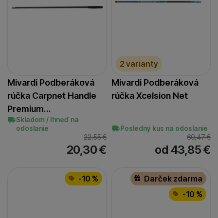
3
(
3
)
stránkach našich partnerov.
Posledný kus na odoslanie
(
1
)
400
(
1
)
4
(
2
)
440
(
1
)
2 varianty
Mivardi Podberáková
Mivardi Podberáková
rúčka Carpnet Handle
rúčka Xcelsion Net
Premium…
Skladom / Ihneď na
odoslanie
Posledný kus na odoslanie
22,55
€
60,47
€
20,30
€
od 43,85
€
-10 %
Darček zdarma
-10 %