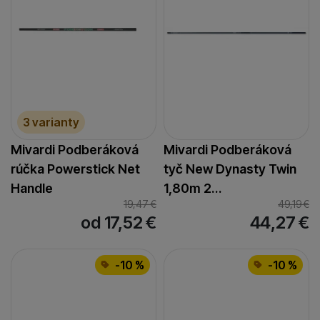
3 varianty
Mivardi Podberáková
Mivardi Podberáková
rúčka Powerstick Net
tyč New Dynasty Twin
Handle
1,80m 2…
19,47
€
49,19
€
od 17,52
€
44,27
€
-10 %
-10 %