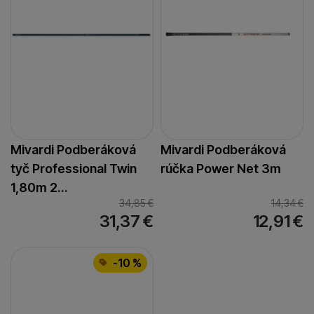
Mivardi Podberáková
Mivardi Podberáková
tyč Professional Twin
rúčka Power Net 3m
1,80m 2…
34,85
€
14,34
€
31,37
€
12,91
€
-10 %