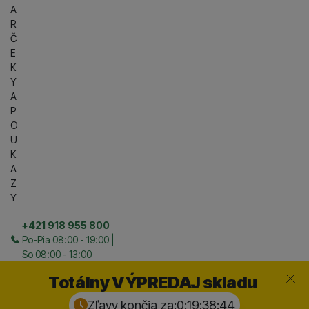
A
R
Č
E
K
Y
A
P
O
U
K
A
Z
Y
+421 918 955 800
Po-Pia 08:00 - 19:00 |
So 08:00 - 13:00
Zavrieť
Totálny VÝPREDAJ skladu
Zľavy končia za:
0:19:38:
44