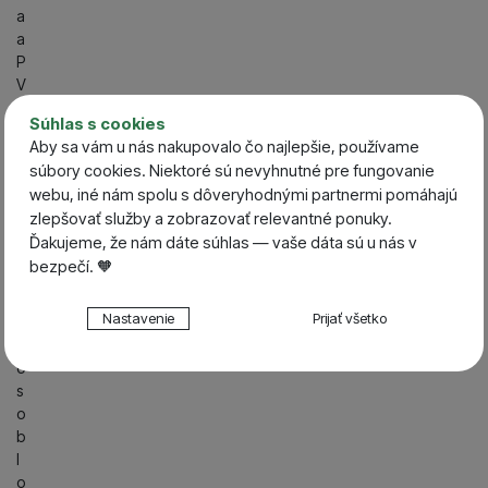
a
a
P
V
A
Súhlas s cookies
m
Aby sa vám u nás nakupovalo čo najlepšie, používame
a
súbory cookies. Niektoré sú nevyhnutné pre fungovanie
t
webu, iné nám spolu s dôveryhodnými partnermi pomáhajú
e
zlepšovať služby a zobrazovať relevantné ponuky.
ri
Ďakujeme, že nám dáte súhlas — vaše dáta sú u nás v
á
bezpečí. 🧡
l
y
Nastavenie súhlasov s kategóriami cookies
Nastavenie
Prijať všetko
S
Technické
Technické
-
bez týchto cookies náš web nebude fungovať
p
.
VŽDY AKTÍVNE
ô
s
o
Technické cookies umožňujú váš priechod nákupným
b
Preferenčné a rozšírené funkcie
Preferenčné a rozšírené funkcie
-
aby ste nemuseli
košíkom, porovnávanie produktov a ďalšie nevyhnutné
l
všetko nastavovať znova a aby ste sa s nami mohli spojiť
funkcie.
o