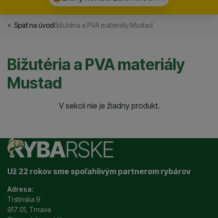
Späť na úvod
Rybarske.sk
Bižutéria a PVA materiály Mustad
Bižutéria a PVA materiály
Mustad
Produkty
V sekcii nie je žiadny produkt.
Už 22 rokov sme spoľahlivým partnerom rybárov
Adresa:
Trstínska 9
917 01, Trnava