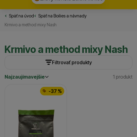
Späť na úvod
Rybarske.sk
Späť na
Boilies a návnady
Krmivo a method mixy Nash
Krmivo a method mixy Nash
Filtrovať produkty
Najzaujímavejšie
1 produkt
Cena
(€)
Nájden
Najzaujímavejšie
Produkty
Najlacnejšie
Príchuť
-37 %
Najdrahšie
kreveta
(
1
)
až
Váha (g)
1000
(
1
)