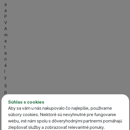
a
a
P
V
A
m
a
t
e
ri
á
l
y
S
p
ô
Súhlas s cookies
s
Aby sa vám u nás nakupovalo čo najlepšie, používame
o
súbory cookies. Niektoré sú nevyhnutné pre fungovanie
b
webu, iné nám spolu s dôveryhodnými partnermi pomáhajú
l
zlepšovať služby a zobrazovať relevantné ponuky.
o