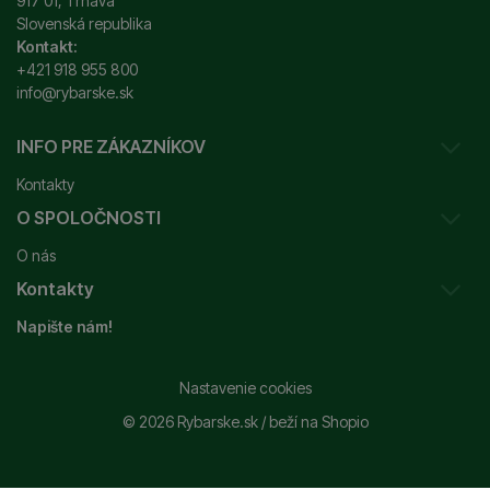
917 01, Trnava
Slovenská republika
Kontakt:
+421 918 955 800
info@rybarske.sk
INFO PRE ZÁKAZNÍKOV
Kontakty
O SPOLOČNOSTI
Sledovanie vašej zásielky
O nás
Ako reklamovať / vrátiť tovar
Kontakty
Prečo nakupovať u nás?
Obchodné podmienky
Napište nám!
Garancia najnižšej ceny
Odstúpenie od zmluvy
+421 915 648 588
Značky
Reklamačný poriadok
info@rybarske.sk
Nastavenie cookies
Nákup, doprava, doručenie
© 2026 Rybarske.sk /
beží na
Shopio
Rybarske.sk - PNEUMATO s.r.o.
Trstínska 9
Spracovanie osobných údajov
917 01, Trnava