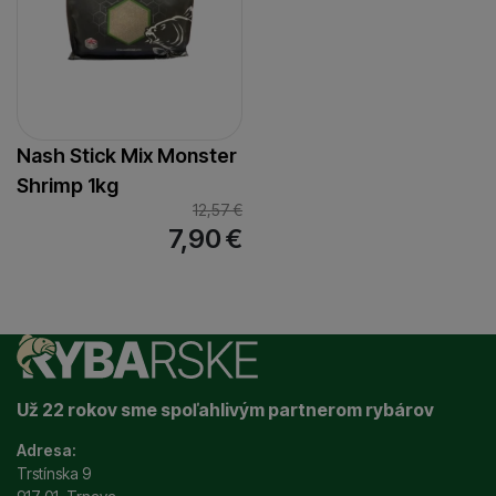
Nash Stick Mix Monster
Shrimp 1kg
12,57
€
7,90
€
Už 22 rokov sme spoľahlivým partnerom rybárov
Adresa:
Trstínska 9