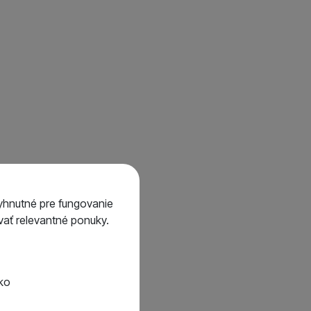
yhnutné pre fungovanie
ať relevantné ponuky.
tko