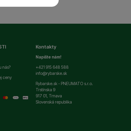
 a ďalšie nevyhnutné
ste sa s nami mohli
STI
Kontakty
si zapamätať vaše
ť
.
 ako je chat a podobne.
Napište nám!
u nás?
+421 915 648 588
info@rybarske.sk
ej ceny
ní. Ich pomocou
Rybarske.sk - PNEUMATO s.r.o.
 pomocou týchto cookies
Trstínska 9
užívateľov nášho webu.
917 01, Trnava
Slovenská republika
 zobrazovať ponuky,
erov.