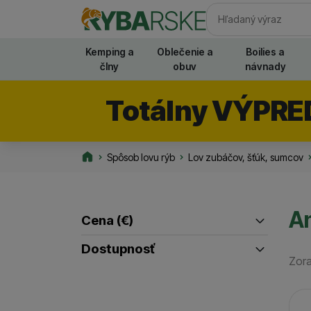
Vyhľadávani
Kemping a
Oblečenie a
Boilies a
člny
obuv
návnady
Totálny VÝPRE
Spôsob lovu rýb
Lov zubáčov, šťúk, sumcov
Rybarske.sk
An
Cena
(€)
Filtrovať produkty
Dostupnosť
Zora
až
Skladom / Ihneď na odoslanie
(
1
)
Pr