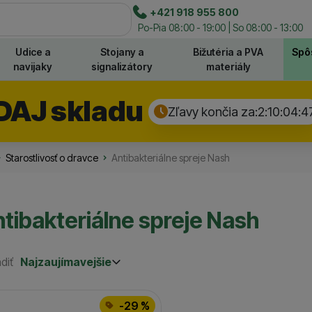
e
+421 918 955 800
Hľadať
Po-Pia 08:00 - 19:00 | So 08:00 - 13:00
Udice a
Stojany a
Bižutéria a PVA
Spô
navijaky
signalizátory
materiály
DAJ skladu
Zľavy končia za:
2:10:04:
4
Starostlivosť o dravce
Antibakteriálne spreje Nash
tibakteriálne spreje Nash
diť
Najzaujímavejšie
Najzaujímavejšie
Najlacnejšie
odukty
Najdrahšie
-29 %