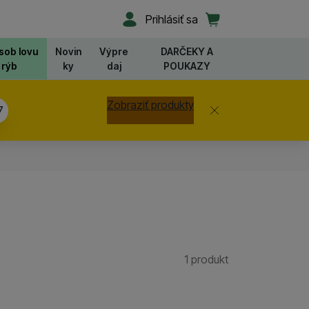
Užívateľská sekcia
Košík
Prihlásiť sa
sob lovu
Novin
Výpre
DARČEKY A
rýb
ky
daj
POUKAZY
Zobraziť produkty
Zavrieť
7
1 produkt
Nájdených prod