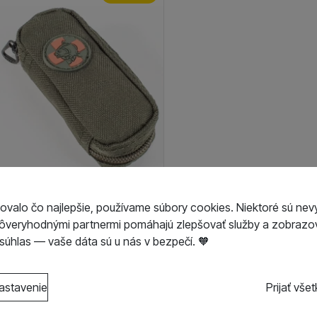
h Dezinfekcia Carp Care
ovalo čo najlepšie, používame súbory cookies. Niektoré sú nev
i Carp Kit
dôveryhodnými partnermi pomáhajú zlepšovať služby a zobrazov
kladom / Ihneď na
19,90
€
úhlas — vaše dáta sú u nás v bezpečí. 🧡
doslanie
14,13
€
s kategóriami cookies
astavenie
Prijať vše
o cookies náš web nebude fungovať
.