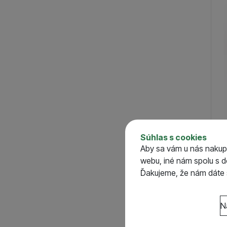
Súhlas s cookies
Nas
Aby sa vám u nás nakup
Med
webu, iné nám spolu s 
S
Ďakujeme, že nám dáte s
o
Nastavenie súhlasov 
N
Technické
Technické
-
bez týcht
VŽDY AKTÍVNE