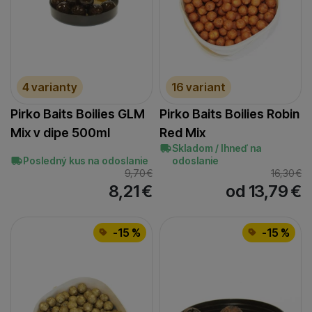
4 varianty
16 variant
Pirko Baits Boilies GLM
Pirko Baits Boilies Robin
Mix v dipe 500ml
Red Mix
Skladom / Ihneď na
Posledný kus na odoslanie
odoslanie
9,70
€
16,30
€
8,21
€
od 13,79
€
-15 %
-15 %