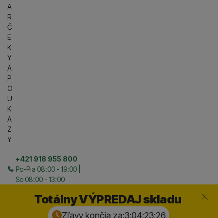
A
R
Č
E
K
Y
A
P
O
U
K
A
Z
Y
+421 918 955 800
Po-Pia 08:00 - 19:00 |
So 08:00 - 13:00
Zavrieť
Totálny VÝPREDAJ skladu
Zľavy končia za:
3:04:23:
26