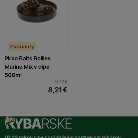
2 varianty
Pirko Baits Boilies
Marine Mix v dipe
500ml
9,70
€
8,21
€
Už 22 rokov sme spoľahlivým partnerom rybárov