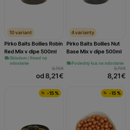
10 variant
4 varianty
Pirko Baits Boilies Robin
Pirko Baits Boilies Nut
Red Mix v dipe 500ml
Base Mix v dipe 500ml
Skladom / Ihneď na
odoslanie
Posledný kus na odoslanie
9,70
€
9,70
€
od 8,21
€
8,21
€
-15 %
-15 %