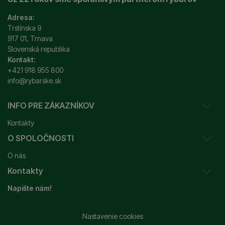
Adresa:
Trstínska 9
917 01, Trnava
Slovenská republika
Kontakt:
+421 918 955 800
info@rybarske.sk
INFO PRE ZÁKAZNÍKOV
Kontakty
O SPOLOČNOSTI
Sledovanie vašej zásielky
O nás
Ako reklamovať / vrátiť tovar
Kontakty
Prečo nakupovať u nás?
Obchodné podmienky
Napište nám!
Garancia najnižšej ceny
Odstúpenie od zmluvy
+421 915 648 588
Značky
Reklamačný poriadok
info@rybarske.sk
Nastavenie cookies