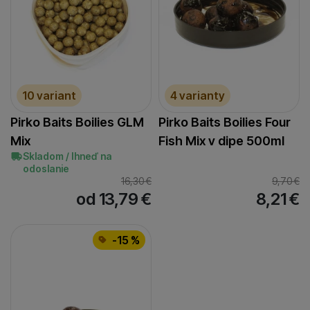
10 variant
4 varianty
Pirko Baits Boilies GLM
Pirko Baits Boilies Four
Mix
Fish Mix v dipe 500ml
Skladom / Ihneď na
odoslanie
16,30
€
9,70
€
od 13,79
€
8,21
€
-15 %