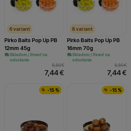
6 variant
8 variant
Pirko Baits Pop Up PB
Pirko Baits Pop Up PB
12mm 45g
16mm 70g
Skladom / Ihneď na
Skladom / Ihneď na
odoslanie
odoslanie
8,80
€
8,80
€
7,44
€
7,44
€
-15 %
-15 %