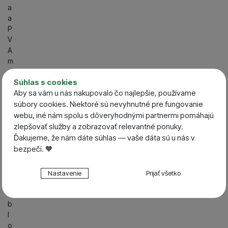
a
a
P
V
A
m
a
t
Súhlas s cookies
e
Aby sa vám u nás nakupovalo čo najlepšie, používame
ri
súbory cookies. Niektoré sú nevyhnutné pre fungovanie
á
webu, iné nám spolu s dôveryhodnými partnermi pomáhajú
l
zlepšovať služby a zobrazovať relevantné ponuky.
y
Ďakujeme, že nám dáte súhlas — vaše dáta sú u nás v
bezpečí. 🧡
S
p
Nastavenie súhlasov s kategóriami cookies
ô
Nastavenie
Prijať všetko
s
Technické
Technické
-
bez týchto cookies náš web nebude fungovať
o
.
VŽDY AKTÍVNE
b
l
Technické cookies umožňujú váš priechod nákupným
o