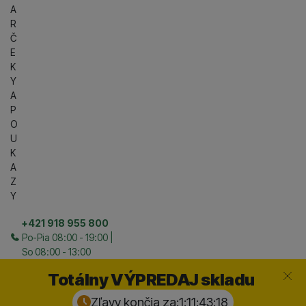
A
R
Č
E
K
Y
A
P
O
U
K
A
Z
Y
+421 918 955 800
Po-Pia 08:00 - 19:00 |
So 08:00 - 13:00
Zavrieť
Totálny VÝPREDAJ skladu
Zľavy končia za:
1:11:43:
17