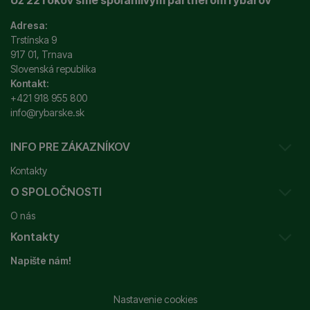
Už 22 rokov sme spoľahlivým partnerom rybárov
Adresa:
Trstínska 9
917 01, Trnava
Slovenská republika
Kontakt:
+421 918 955 800
info@rybarske.sk
INFO PRE ZÁKAZNÍKOV
Kontakty
O SPOLOČNOSTI
Sledovanie vašej zásielky
O nás
Ako reklamovať / vrátiť tovar
Kontakty
Prečo nakupovať u nás?
Obchodné podmienky
Napište nám!
Garancia najnižšej ceny
Odstúpenie od zmluvy
+421 915 648 588
Značky
Reklamačný poriadok
info@rybarske.sk
Nastavenie cookies