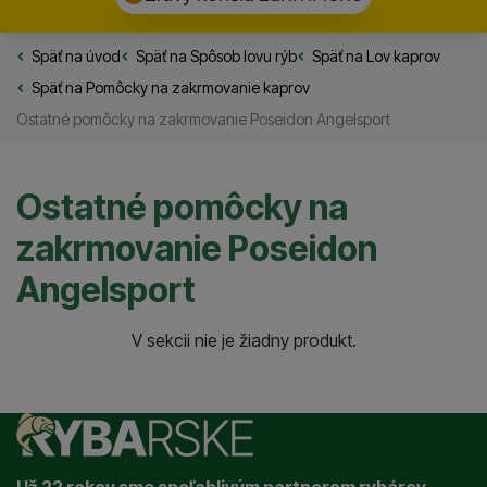
Späť na úvod
Rybarske.sk
Späť na
Spôsob lovu rýb
Späť na
Lov kaprov
Späť na
Pomôcky na zakrmovanie kaprov
Ostatné pomôcky na zakrmovanie Poseidon Angelsport
Ostatné pomôcky na
zakrmovanie Poseidon
Angelsport
Produkty
V sekcii nie je žiadny produkt.