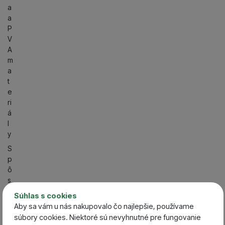
a
a
P
V
A
m
a
t
e
ri
á
l
y
S
p
ô
s
o
Súhlas s cookies
b
Aby sa vám u nás nakupovalo čo najlepšie, používame
l
súbory cookies. Niektoré sú nevyhnutné pre fungovanie
o