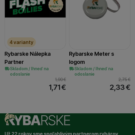
4 varianty
Rybarske Nálepka
Rybarske Meter s
Partner
logom
Skladom / Ihneď na
Skladom / Ihneď na
odoslanie
odoslanie
1,90
€
2,75
€
1,71
€
2,33
€
Už 22 rokov sme spoľahlivým partnerom rybárov