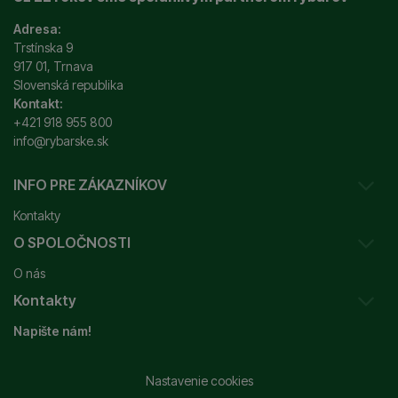
Adresa:
Trstínska 9
917 01, Trnava
Slovenská republika
Kontakt:
+421 918 955 800
info@rybarske.sk
INFO PRE ZÁKAZNÍKOV
Kontakty
O SPOLOČNOSTI
Sledovanie vašej zásielky
O nás
Ako reklamovať / vrátiť tovar
Kontakty
Prečo nakupovať u nás?
Obchodné podmienky
Napište nám!
Garancia najnižšej ceny
Odstúpenie od zmluvy
+421 915 648 588
Značky
Reklamačný poriadok
info@rybarske.sk
Nastavenie cookies