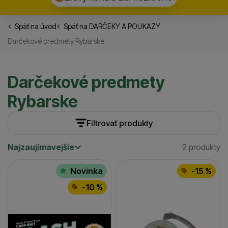
Späť na úvod
Rybarske.sk
Späť na
DARČEKY A POUKAZY
Darčekové predmety Rybarske
Darčekové predmety
Rybarske
Filtrovať produkty
Najzaujímavejšie
2 produkty
Cena
(€)
Nájdený
Najzaujímavejšie
Produkty
Najlacnejšie
Dostupnosť
Novinka
-15 %
Najdrahšie
Skladom / Ihneď na odoslanie
-10 %
(
2
)
až
Extra
Novinka
(
1
)