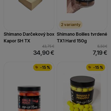
2 varianty
Shimano Darčekový box
Shimano Boilies tvrdené
Kapor SH TX
TX1 Hard 150g
43,75
€
8,50
€
34,90
€
7,19
€
-15 %
-15 %