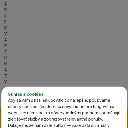
A
R
Č
E
K
Y
A
P
O
U
K
A
Z
Y
+421 918 955 800
Súhlas s cookies
Po-Pia 08:00 - 19:00 |
Aby sa vám u nás nakupovalo čo najlepšie, používame
So 08:00 - 13:00
súbory cookies. Niektoré sú nevyhnutné pre fungovanie
webu, iné nám spolu s dôveryhodnými partnermi pomáhajú
Zavrieť
Totálny VÝPREDAJ skladu
zlepšovať služby a zobrazovať relevantné ponuky.
Ďakujeme, že nám dáte súhlas — vaše dáta sú u nás v
Zľavy končia za:
1:09:56:
42