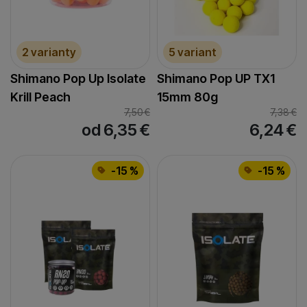
2 varianty
5 variant
Shimano Pop Up Isolate
Shimano Pop UP TX1
Krill Peach
15mm 80g
7,50
€
7,38
€
od 6,35
€
6,24
€
-15 %
-15 %