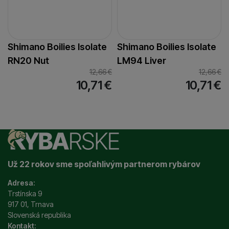
Shimano Boilies Isolate
Shimano Boilies Isolate
RN20 Nut
LM94 Liver
12,66
€
12,66
€
10,71
€
10,71
€
Už 22 rokov sme spoľahlivým partnerom rybárov
Adresa:
Trstínska 9
917 01, Trnava
Slovenská republika
Kontakt: