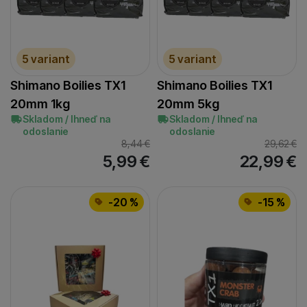
5 variant
5 variant
Shimano Boilies TX1
Shimano Boilies TX1
20mm 1kg
20mm 5kg
Skladom / Ihneď na
Skladom / Ihneď na
odoslanie
odoslanie
8,44
€
29,62
€
5,99
€
22,99
€
-20 %
-15 %