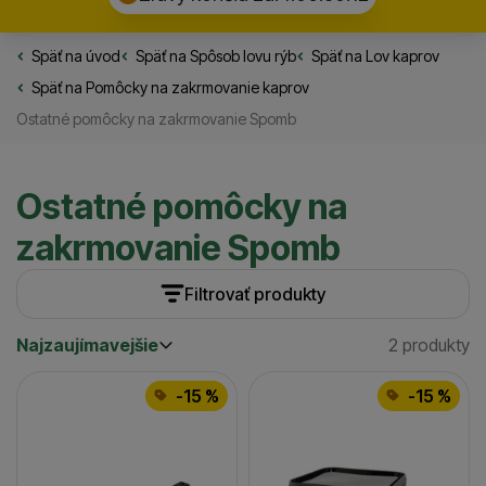
Späť na úvod
Rybarske.sk
Späť na
Spôsob lovu rýb
Späť na
Lov kaprov
Späť na
Pomôcky na zakrmovanie kaprov
Ostatné pomôcky na zakrmovanie Spomb
Ostatné pomôcky na
zakrmovanie Spomb
Filtrovať produkty
Najzaujímavejšie
2 produkty
Cena
(€)
Nájdený
Najzaujímavejšie
Produkty
Najlacnejšie
Dostupnosť
-15 %
-15 %
Najdrahšie
Skladom / Ihneď na odoslanie
(
1
)
až