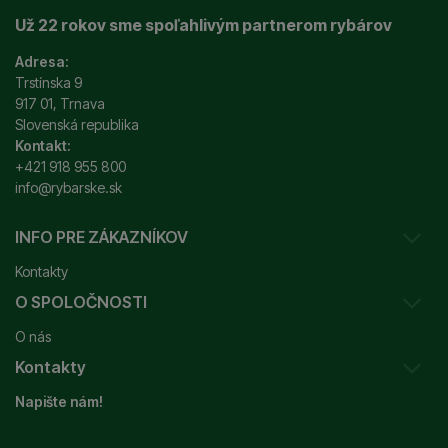
Už 22 rokov sme spoľahlivým partnerom rybárov
Adresa:
Trstínska 9
917 01, Trnava
Slovenská republika
Kontakt:
+421 918 955 800
info@rybarske.sk
INFO PRE ZÁKAZNÍKOV
Kontakty
O SPOLOČNOSTI
Sledovanie vašej zásielky
O nás
Ako reklamovať / vrátiť tovar
Kontakty
Prečo nakupovať u nás?
Obchodné podmienky
Napište nám!
Garancia najnižšej ceny
Odstúpenie od zmluvy
+421 915 648 588
Značky
Reklamačný poriadok