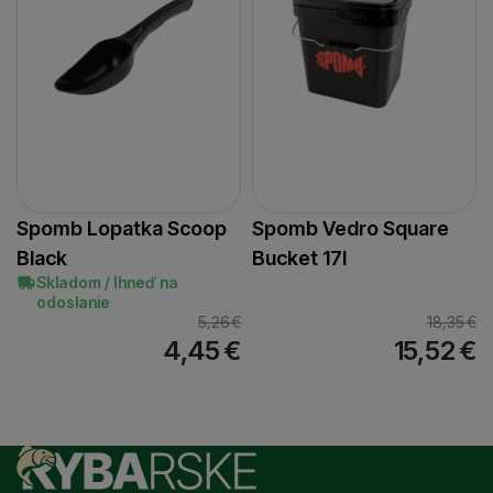
Spomb Lopatka Scoop
Spomb Vedro Square
Black
Bucket 17l
Skladom / Ihneď na
odoslanie
5,26
€
18,35
€
4,45
€
15,52
€