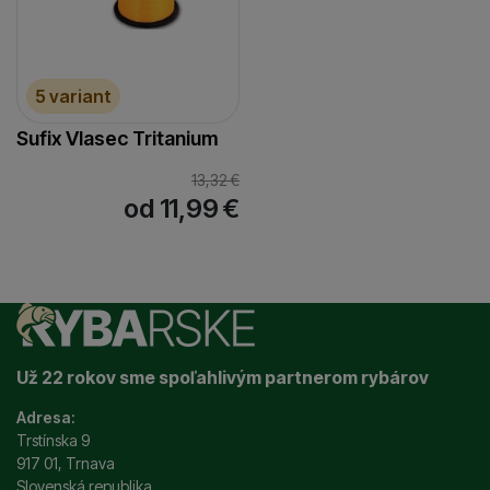
5 variant
Sufix Vlasec Tritanium
13,32
€
od 11,99
€
Už 22 rokov sme spoľahlivým partnerom rybárov
Adresa:
Trstínska 9
917 01, Trnava
Slovenská republika