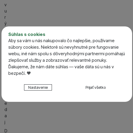
v
u
r
ý
b
Súhlas s cookies
N
Aby sa vám u nás nakupovalo čo najlepšie, používame
o
súbory cookies. Niektoré sú nevyhnutné pre fungovanie
vi
webu, iné nám spolu s dôveryhodnými partnermi pomáhajú
n
zlepšovať služby a zobrazovať relevantné ponuky.
k
Ďakujeme, že nám dáte súhlas — vaše dáta sú u nás v
y
bezpečí. 🧡
V
Nastavenie súhlasov s kategóriami cookies
ý
Nastavenie
Prijať všetko
p
Technické
Technické
-
bez týchto cookies náš web nebude fungovať
r
.
VŽDY AKTÍVNE
e
d
a
Technické cookies umožňujú váš priechod nákupným
Preferenčné a rozšírené funkcie
j
Preferenčné a rozšírené funkcie
-
aby ste nemuseli
košíkom, porovnávanie produktov a ďalšie nevyhnutné
všetko nastavovať znova a aby ste sa s nami mohli spojiť
funkcie.
D