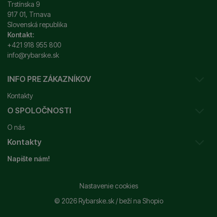
Trstínska 9
917 01, Trnava
Slovenská republika
Kontakt:
+421 918 955 800
info@rybarske.sk
INFO PRE ZÁKAZNÍKOV
Kontakty
O SPOLOČNOSTI
Sledovanie vašej zásielky
O nás
Ako reklamovať / vrátiť tovar
Kontakty
Prečo nakupovať u nás?
Obchodné podmienky
Napište nám!
Garancia najnižšej ceny
Odstúpenie od zmluvy
+421 915 648 588
Značky
Reklamačný poriadok
info@rybarske.sk
Nastavenie cookies
Nákup, doprava, doručenie
© 2026 Rybarske.sk /
beží na
Shopio
Rybarske.sk - PNEUMATO s.r.o.
Trstínska 9
Spracovanie osobných údajov