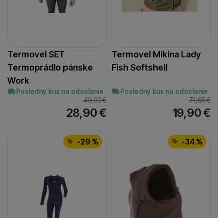
Termovel SET
Termovel Mikina Lady
Termoprádlo pánske
Fish Softshell
Work
Posledný kus na odoslanie
Posledný kus na odoslanie
40,90
€
71,65
€
28,90
€
19,90
€
-29 %
-34 %