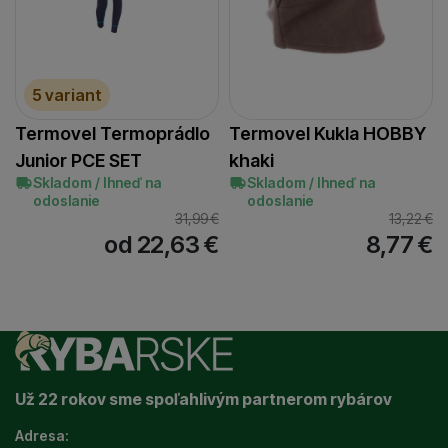
5 variant
Termovel Termoprádlo
Termovel Kukla HOBBY
Junior PCE SET
khaki
Skladom / Ihneď na
Skladom / Ihneď na
odoslanie
odoslanie
31,99
€
13,22
€
od 22,63
€
8,77
€
Už 22 rokov sme spoľahlivým partnerom rybárov
Adresa: