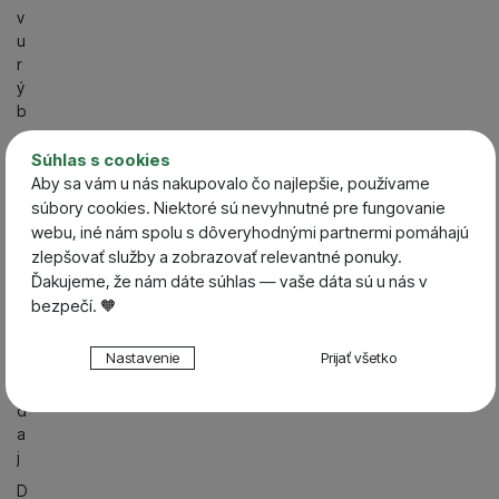
v
u
r
ý
b
N
Súhlas s cookies
o
Aby sa vám u nás nakupovalo čo najlepšie, používame
vi
súbory cookies. Niektoré sú nevyhnutné pre fungovanie
n
webu, iné nám spolu s dôveryhodnými partnermi pomáhajú
k
zlepšovať služby a zobrazovať relevantné ponuky.
y
Ďakujeme, že nám dáte súhlas — vaše dáta sú u nás v
V
bezpečí. 🧡
ý
p
Nastavenie súhlasov s kategóriami cookies
Nastavenie
Prijať všetko
r
Technické
Technické
-
bez týchto cookies náš web nebude fungovať
e
.
VŽDY AKTÍVNE
d
a
j
Technické cookies umožňujú váš priechod nákupným
Preferenčné a rozšírené funkcie
Preferenčné a rozšírené funkcie
-
aby ste nemuseli
D
košíkom, porovnávanie produktov a ďalšie nevyhnutné