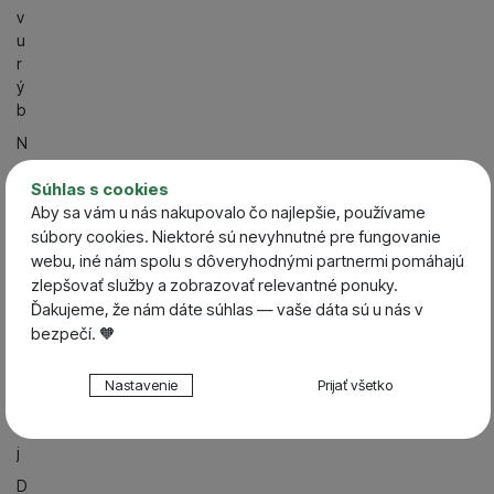
v
u
r
ý
b
N
o
Súhlas s cookies
vi
Aby sa vám u nás nakupovalo čo najlepšie, používame
n
k
súbory cookies. Niektoré sú nevyhnutné pre fungovanie
y
webu, iné nám spolu s dôveryhodnými partnermi pomáhajú
zlepšovať služby a zobrazovať relevantné ponuky.
V
Ďakujeme, že nám dáte súhlas — vaše dáta sú u nás v
ý
bezpečí. 🧡
p
r
Nastavenie súhlasov s kategóriami cookies
e
Nastavenie
Prijať všetko
d
Technické
Technické
-
bez týchto cookies náš web nebude fungovať
a
.
VŽDY AKTÍVNE
j
D
Technické cookies umožňujú váš priechod nákupným