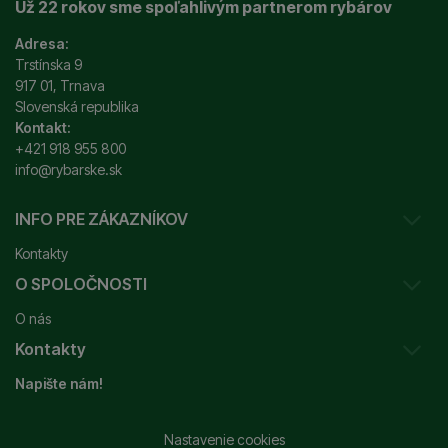
Už 22 rokov sme spoľahlivým partnerom rybárov
Adresa:
Trstínska 9
917 01, Trnava
Slovenská republika
Kontakt:
+421 918 955 800
info@rybarske.sk
INFO PRE ZÁKAZNÍKOV
Kontakty
O SPOLOČNOSTI
Sledovanie vašej zásielky
O nás
Ako reklamovať / vrátiť tovar
Kontakty
Prečo nakupovať u nás?
Obchodné podmienky
Napište nám!
Garancia najnižšej ceny
Odstúpenie od zmluvy
+421 915 648 588
Značky
Reklamačný poriadok
info@rybarske.sk
Nastavenie cookies