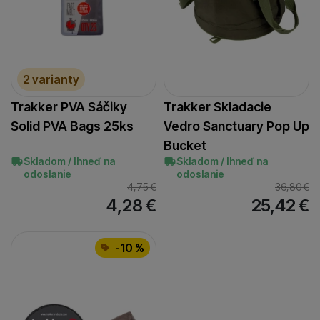
2 varianty
Trakker PVA Sáčiky
Trakker Skladacie
Solid PVA Bags 25ks
Vedro Sanctuary Pop Up
Bucket
Skladom / Ihneď na
Skladom / Ihneď na
odoslanie
odoslanie
4,75
€
36,80
€
4,28
€
25,42
€
-10 %