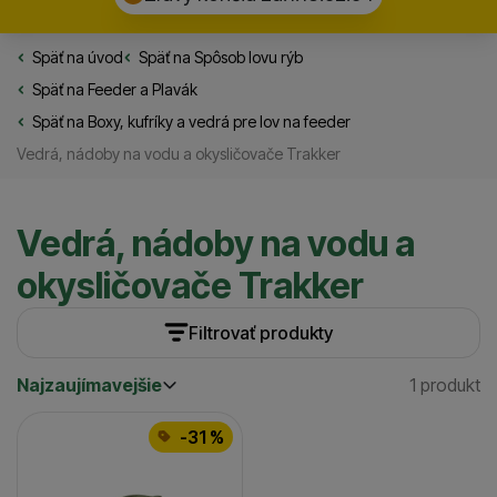
Späť na úvod
Rybarske.sk
Späť na
Spôsob lovu rýb
Späť na
Feeder a Plavák
Späť na
Boxy, kufríky a vedrá pre lov na feeder
Vedrá, nádoby na vodu a okysličovače Trakker
Vedrá, nádoby na vodu a
okysličovače Trakker
Filtrovať produkty
Najzaujímavejšie
1 produkt
Cena
(€)
Nájden
Najzaujímavejšie
Produkty
Najlacnejšie
Dostupnosť
-31 %
Najdrahšie
Skladom / Ihneď na odoslanie
(
1
)
až