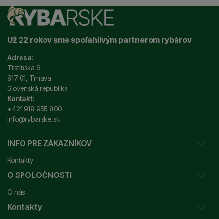
Už 22 rokov sme spoľahlivým partnerom rybárov
Adresa:
Trstínska 9
917 01, Trnava
Slovenská republika
Kontakt:
+421 918 955 800
info@rybarske.sk
INFO PRE ZÁKAZNÍKOV
Kontakty
O SPOLOČNOSTI
Sledovanie vašej zásielky
O nás
Ako reklamovať / vrátiť tovar
Kontakty
Prečo nakupovať u nás?
Obchodné podmienky