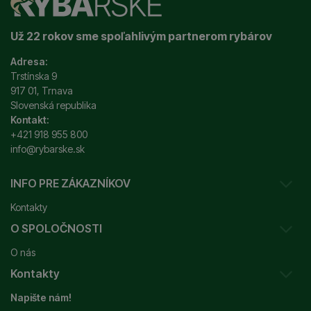
Už 22 rokov sme spoľahlivým partnerom rybárov
Adresa:
Trstínska 9
917 01, Trnava
Slovenská republika
Kontakt:
+421 918 955 800
info@rybarske.sk
INFO PRE ZÁKAZNÍKOV
Kontakty
O SPOLOČNOSTI
Sledovanie vašej zásielky
O nás
Ako reklamovať / vrátiť tovar
Kontakty
Prečo nakupovať u nás?
Obchodné podmienky
Napište nám!
Garancia najnižšej ceny
Odstúpenie od zmluvy