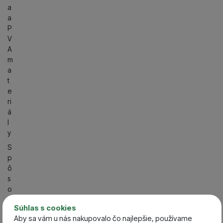
a
a
P
V
A
m
a
t
e
ri
á
l
y
S
p
ô
s
o
b
Súhlas s cookies
l
Aby sa vám u nás nakupovalo čo najlepšie, používame
o