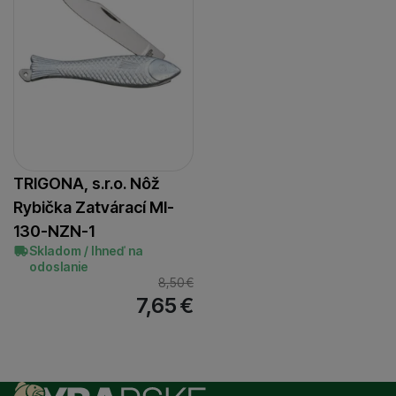
TRIGONA, s.r.o. Nôž
Rybička Zatvárací MI-
130-NZN-1
Skladom / Ihneď na
odoslanie
8,50
€
7,65
€