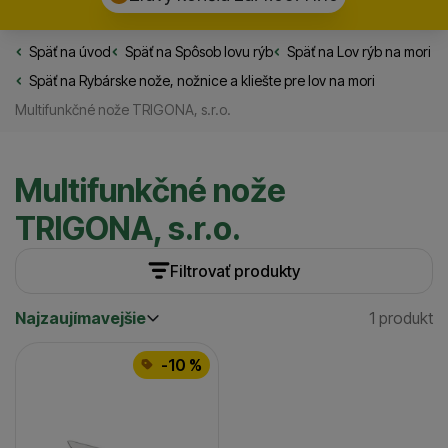
Späť na úvod
Rybarske.sk
Späť na
Spôsob lovu rýb
Späť na
Lov rýb na mori
Späť na
Rybárske nože, nožnice a kliešte pre lov na mori
Multifunkčné nože TRIGONA, s.r.o.
Multifunkčné nože
TRIGONA, s.r.o.
Filtrovať produkty
Najzaujímavejšie
1 produkt
Cena
(€)
Nájden
Najzaujímavejšie
Produkty
Najlacnejšie
Dostupnosť
-10 %
Najdrahšie
Skladom / Ihneď na odoslanie
(
1
)
až