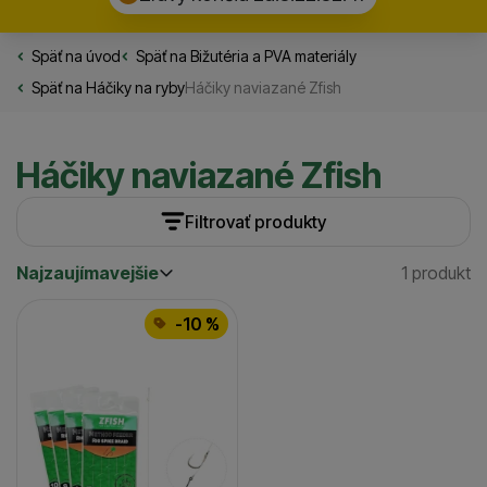
Späť na úvod
Rybarske.sk
Späť na
Bižutéria a PVA materiály
Späť na
Háčiky na ryby
Háčiky naviazané Zfish
Háčiky naviazané Zfish
Filtrovať produkty
Najzaujímavejšie
1 produkt
Cena
(€)
Nájden
Najzaujímavejšie
Produkty
Najlacnejšie
Veľkosť
-10 %
Najdrahšie
4
(
1
)
až
Dostupnosť
6
(
1
)
Skladom / Ihneď na odoslanie
(
1
)
8
(
1
)
10
(
1
)
12
(
1
)