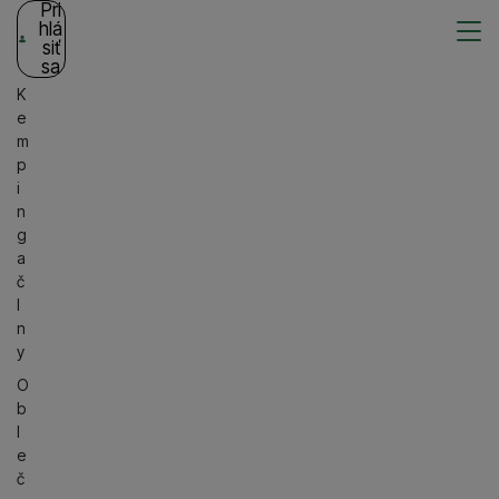
Pri
hlá
siť
sa
K
e
m
p
i
n
g
a
č
l
n
y
O
b
l
e
č