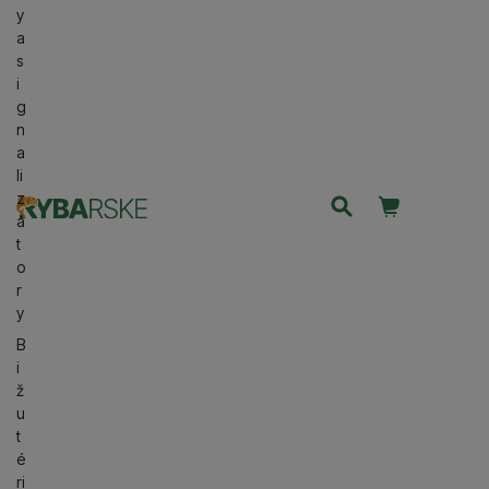
y
a
s
i
g
n
a
li
Košík
z
Užívateľsk
á
t
o
r
y
B
i
ž
u
t
é
ri